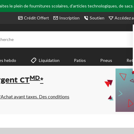
tes le plein de fournitures scolaires, d'articles technologiques, de sacs
Accédez a
Crédit Offert
Inscription
Soutien
cherche
es hebdo
Liquidation
Patios
Pneus
Ret
MD
rgent CT
*
*Achat avant taxes. Des conditions