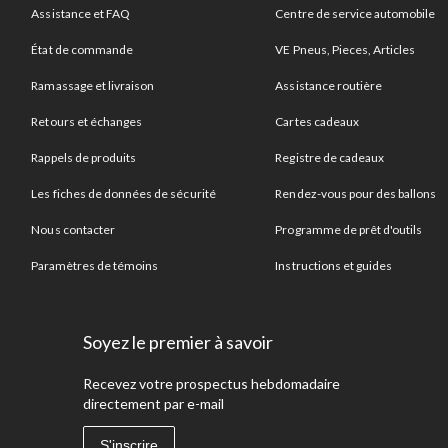
Assistance et FAQ
Centre de service automobile
État de commande
VE Pneus, Pieces, Articles
Ramassage et livraison
Assistance routière
Retours et échanges
Cartes cadeaux
Rappels de produits
Registre de cadeaux
Les fiches de données de sécurité
Rendez-vous pour des ballons
Nous contacter
Programme de prêt d'outils
Paramètres de témoins
Instructions et guides
Soyez le premier à savoir
Recevez votre prospectus hebdomadaire
directement par e-mail
S'inscrire