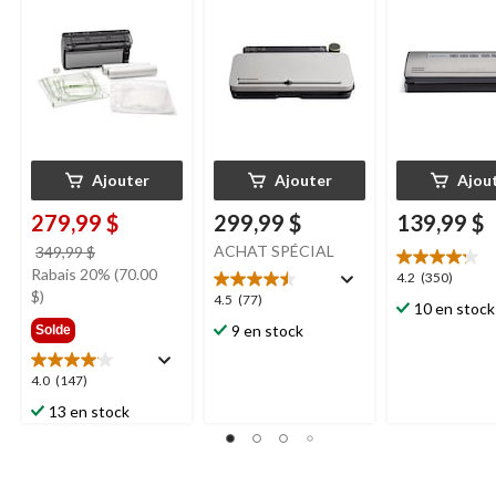
tout-en-un
MD
FoodSaver
Elite
Ajouter
Ajouter
Ajou
279,99 $
299,99 $
139,99 $
prix
ACHAT SPÉCIAL
349,99 $
était
Rabais 20% (70.00
4.2
4.2
(350)
349,99 $
$)
étoile(s)
4.5
4.5
(77)
10 en stock
sur
étoile(s)
9 en stock
Solde
5.
sur
350
5.
4.0
4.0
(147)
évaluations
77
étoile(s)
évaluations
13 en stock
sur
5.
147
évaluations