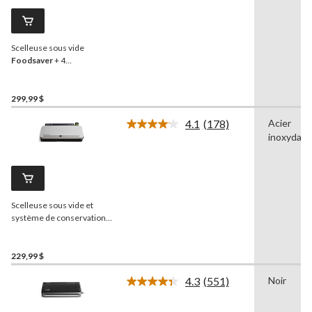
commentaires.
Lien
vers
la
Scelleuse sous vide
même
page.
Foodsaver
+ 4
rouleaux/sacs à
thermoscellage
299,99 $
4.1
(178)
Acier
Lire
inoxydabl
les
178
commentaires.
Lien
vers
la
Scelleuse sous vide et
même
page.
système de conservation
des aliments
FoodSaver
,
avec rouleaux à fermeture
à glissière et rouleaux de
229,99 $
scellage, satiné
4.3
(551)
Noir
Lire
les
551