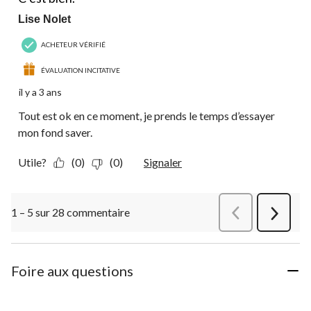
Lise Nolet
ACHETEUR VÉRIFIÉ
ÉVALUATION INCITATIVE
il y a 3 ans
Tout est ok en ce moment, je prends le temps d’essayer
mon fond saver.
Utile?
(0)
(0)
Signaler
1 – 5 sur 28 commentaire
Précédentcommen
Suivant
commen
Foire aux questions