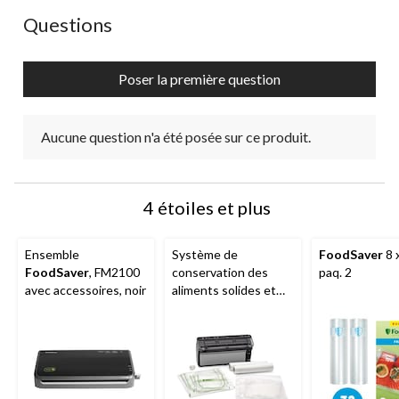
Aucune question n'a été posée sur ce produit.
Questions
Poser la première question
Aucune question n'a été posée sur ce produit.
4 étoiles et plus
Ensemble
Système de
FoodSaver
8 
FoodSaver
, FM2100
conservation des
paq. 2
avec accessoires, noir
aliments solides et
liquides sous vide
tout-en-un
MD
FoodSaver
Elite