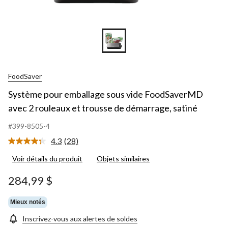
FoodSaver
Système pour emballage sous vide FoodSaverMD
avec 2 rouleaux et trousse de démarrage, satiné
#399-8505-4
4.3
(28)
Lire
les
Voir détails du produit
Objets similaires
28
commentaires.
Lien
284,99 $
vers
la
même
Mieux notés
page.
Inscrivez-vous aux alertes de soldes