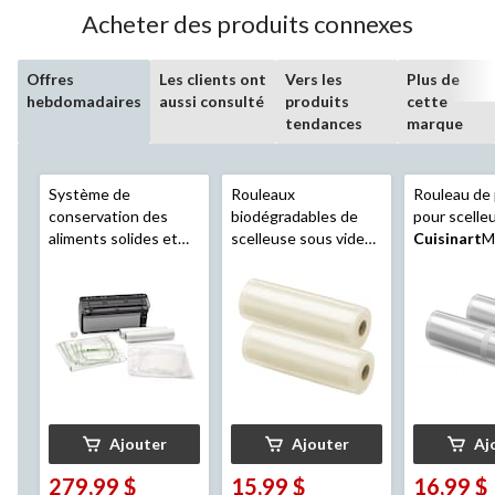
Acheter des produits connexes
Offres
Les clients ont
Vers les
Plus de
hebdomadaires
aussi consulté
produits
cette
tendances
marque
Système de
Rouleaux
Rouleau de 
conservation des
biodégradables de
pour scelle
aliments solides et
scelleuse sous vide
Cuisinart
M
liquides sous vide
universels de
20 pi
tout-en-un
MD
Cuisinart
, 8 po,
MD
FoodSaver
Elite
paq. 2
Ajouter
Ajouter
Aj
279,99 $
15,99 $
16,99 $