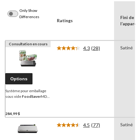
Only Show
Differences
Fini de
Ratings
l’appareil
Consultation en cours
4.3
(28)
Satiné
Lire
les
28
commentaires.
Lien
vers
Options
la
même
page.
Système pour emballage
sous vide
FoodSaver
MD
avec 2 rouleaux et trousse
de démarrage, satiné
284,99 $
4.5
(77)
Satiné
Lire
les
77