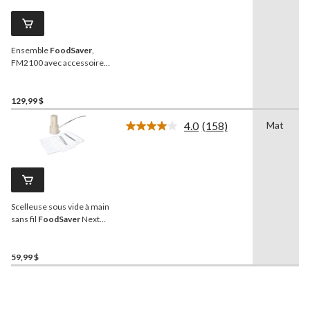
commentaires.
Lien
vers
la
Ensemble
FoodSaver
,
même
page.
FM2100 avec accessoires,
noir
129,99 $
4.0
(158)
Mat
Lire
les
158
commentaires.
Lien
vers
la
Scelleuse sous vide à main
même
page.
sans fil
FoodSaver
Next
Gen avec fonctions à une
touche
59,99 $