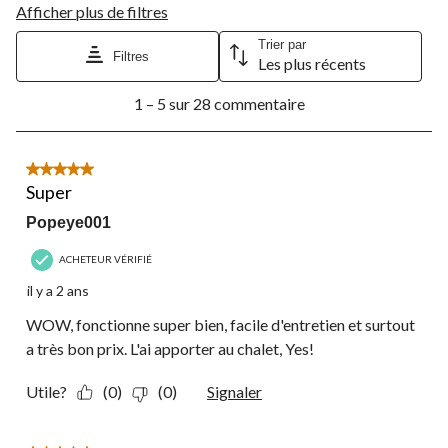
Afficher plus de filtres
Trier par
Filtres
Les plus récents
1
1 – 5 sur 28 commentaire
à
5
sur
28
5 étoile(s) sur 5.
commentaire.
Super
Popeye001
ACHETEUR VÉRIFIÉ
il y a 2 ans
WOW, fonctionne super bien, facile d'entretien et surtout
a très bon prix. L'ai apporter au chalet, Yes!
Utile?
(0)
(0)
Signaler