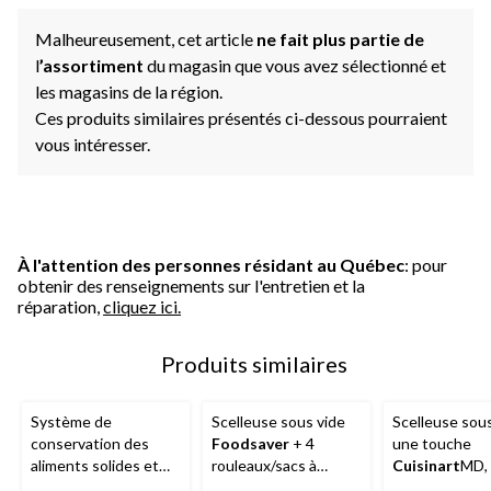
Malheureusement, cet article
ne fait plus partie de
l
’assortiment
du magasin que vous avez sélectionné et
les magasins de la région.
Ces produits similaires présentés ci-dessous pourraient
vous intéresser.
À l'attention des personnes résidant au Québec
: pour
obtenir des renseignements sur l'entretien et la
réparation,
cliquez ici.
Produits similaires
Système de
Scelleuse sous vide
Scelleuse sous
conservation des
Foodsaver
+ 4
une touche
aliments solides et
rouleaux/sacs à
Cuisinart
MD, 
liquides sous vide
thermoscellage
inoxydable, no