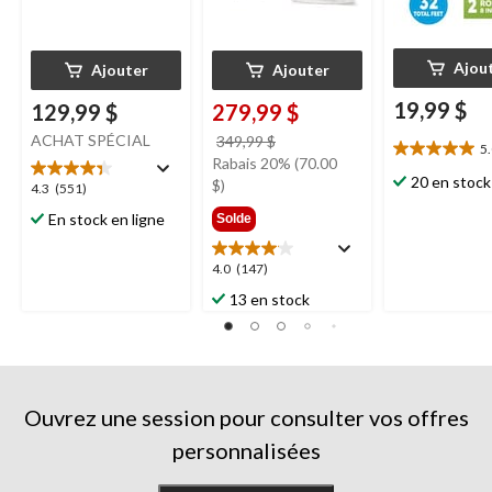
Ajou
Ajouter
Ajouter
19,99 $
129,99 $
279,99 $
ACHAT SPÉCIAL
prix
349,99 $
5
5.0
était
Rabais 20% (70.00
étoile(s)
20 en stock
349,99 $
$)
4.3
4.3
(551)
sur
étoile(s)
En stock en ligne
5.
Solde
sur
1
5.
évaluation
4.0
4.0
(147)
551
étoile(s)
évaluations
13 en stock
sur
5.
147
évaluations
Ouvrez une session pour consulter vos offres
personnalisées