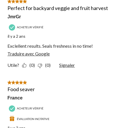
5 étoile(s) sur 5.
Perfect for backyard veggie and fruit harvest
JmrGr
ACHETEUR VÉRIFIÉ
il y a 2 ans
Exclellent results. Seals freshness in no time!
Traduire avec Google
Utile?
(0)
(0)
Signaler
5 étoile(s) sur 5.
Food seaver
France
ACHETEUR VÉRIFIÉ
ÉVALUATION INCITATIVE
il y a 2 ans