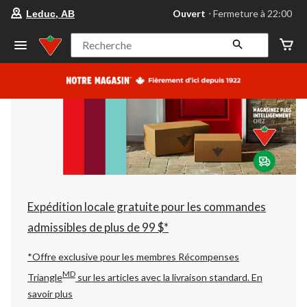
votre
Ouvert
⋅ Fermeture à 22:00
Leduc, AB
magasin
préféré
est
Recherche
Leduc,
AB,
courament
Ouvert,
Fermeture
à
à
22:00
cliquer
pour
changer
Expédition locale gratuite pour les commandes
admissibles de plus de 99 $*
*Offre exclusive pour les membres Récompenses
MD
Triangle
sur les articles avec la livraison standard.
En
savoir plus