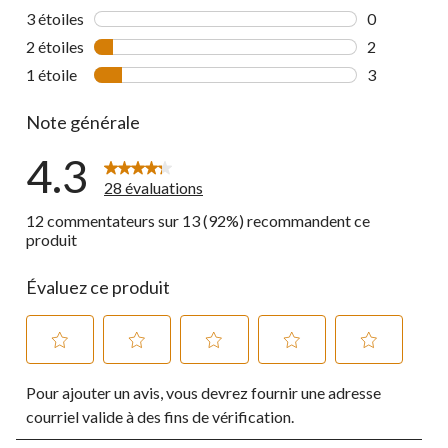
3 commentai
3 étoiles
étoiles
0
0 commentai
2 étoiles
étoiles
2
2 commentai
1 étoile
étoiles
3
3 commentai
Note générale
4.3
28 évaluations
12 commentateurs sur 13 (92%) recommandent ce
produit
Évaluez ce produit
Sélectionnez
Sélectionnez
Sélectionnez
Sélectionnez
Sélectionnez
Pour ajouter un avis, vous devrez fournir une adresse
pour
pour
pour
pour
pour
évaluer
évaluer
évaluer
évaluer
évaluer
courriel valide à des fins de vérification.
l'article
l'article
l'article
l'article
l'article