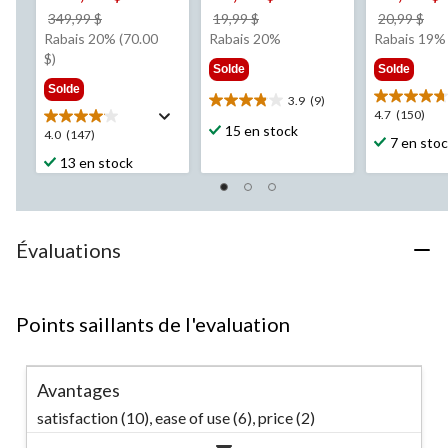
prix
prix
pri
349,99 $
19,99 $
20,99 $
était
était
éta
Rabais 20% (70.00
Rabais 20%
Rabais 19%
349,99 $
19,99 $
20,
$)
Solde
Solde
Solde
3.9
(9)
3.9
4.7
4.7
(150)
étoile(s)
15 en stock
étoile(s)
4.0
4.0
(147)
7 en sto
sur
sur
étoile(s)
13 en stock
5.
5.
sur
9
150
5.
évaluations
évaluation
147
évaluations
Évaluations
Points saillants de l'evaluation
Avantages
satisfaction (10),
ease of use (6),
price (2)