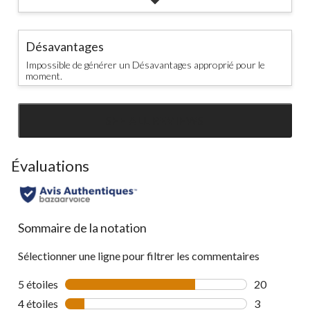
Désavantages
Impossible de générer un Désavantages approprié pour le
moment.
SEE ALL REVIEWS
Click
to
go
Évaluations
to
all
reviews
Sommaire de la notation
Sélectionner une ligne pour filtrer les commentaires
5 étoiles
étoiles
20
20 commenta
4 étoiles
étoiles
3