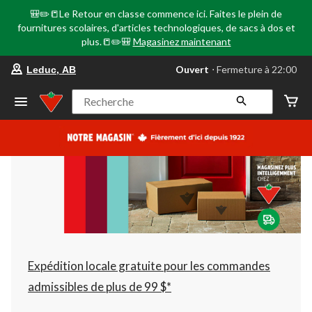
🎒✏️📒Le Retour en classe commence ici. Faites le plein de
fournitures scolaires, d'articles technologiques, de sacs à dos et
plus.📒✏️🎒
Magasinez maintenant
votre
Ouvert
⋅ Fermeture à 22:00
Leduc, AB
magasin
préféré
est
Recherche
Leduc,
AB,
courament
Ouvert,
Fermeture
à
à
22:00
cliquer
pour
changer
Expédition locale gratuite pour les commandes
admissibles de plus de 99 $*