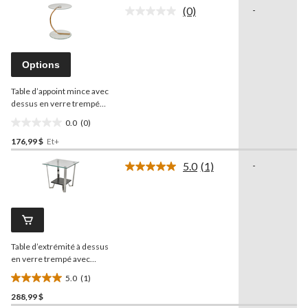
sur
(0)
-
5.
Aucune
cote
pour
ce
produit.
Options
Lien
vers
Table d’appoint mince avec
la
même
dessus en verre trempé
page.
Brassex Calypso
0.0
(0)
0.0
176,99 $
Et+
étoile(s)
sur
5.0
(1)
-
5.
Lire
1
commentaire.
Lien
vers
la
même
Table d’extrémité à dessus
page.
en verre trempé avec
rangement Brassex
5.0
(1)
Avalon, argenté
5.0
288,99 $
étoile(s)