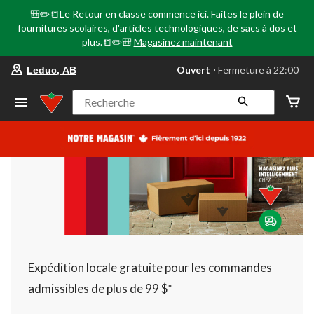
🎒✏️📒Le Retour en classe commence ici. Faites le plein de
fournitures scolaires, d'articles technologiques, de sacs à dos et
plus.📒✏️🎒
Magasinez maintenant
votre
Ouvert
⋅ Fermeture à 22:00
Leduc, AB
magasin
préféré
est
Recherche
Leduc,
AB,
courament
Ouvert,
Fermeture
à
à
22:00
cliquer
pour
changer
Expédition locale gratuite pour les commandes
admissibles de plus de 99 $*