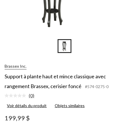
Brassex Inc.
Support à plante haut et mince classique avec
rangement Brassex, cerisier foncé
#574-0275-0
(0)
Aucune
cote
Voir détails du produit
Objets similaires
pour
ce
produit.
199,99 $
Lien
vers