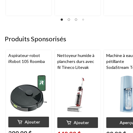
évaluation
évaluation
évaluation
Produits Sponsorisés
Aspirateur-robot
Nettoyeur humide à
Machine à eau
iRobot 105 Roomba
planchers durs avec
pétillante
fil Tineco Litevak
SodaStream T
Ajouter
Ajouter
Aperç