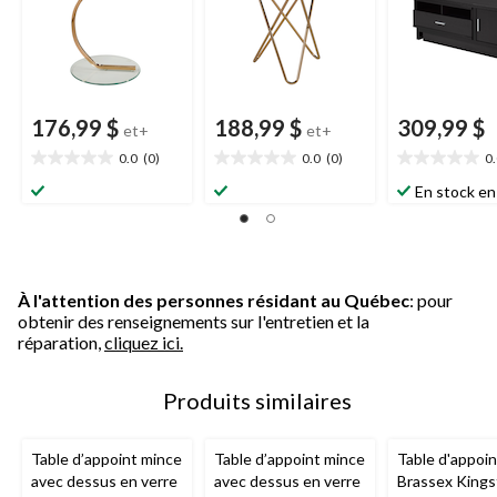
176,99 $
188,99 $
309,99 $
et+
et+
0.0
(0)
0.0
(0)
0
0.0
0.0
0.0
étoile(s)
étoile(s)
étoile(s)
En stock en
sur
sur
sur
5.
5.
5.
À l'attention des personnes résidant au Québec
: pour
obtenir des renseignements sur l'entretien et la
réparation,
cliquez ici.
Produits similaires
Table d’appoint mince
Table d’appoint mince
Table d'appoin
avec dessus en verre
avec dessus en verre
Brassex Kings