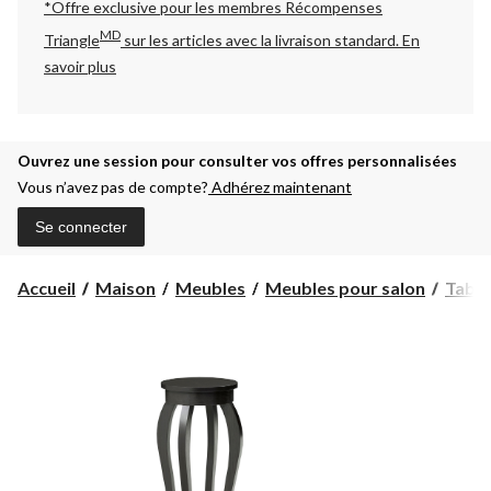
*Offre exclusive pour les membres Récompenses
MD
Triangle
sur les articles avec la livraison standard.
En
savoir plus
Ouvrez une session pour consulter vos offres personnalisées
Vous n’avez pas de compte?
Adhérez maintenant
Se connecter
Accueil
Maison
Meubles
Meubles pour salon
Table