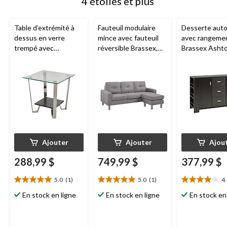
4 étoiles et plus
Table d’extrémité à
Fauteuil modulaire
Desserte aut
dessus en verre
mince avec fauteuil
avec rangeme
trempé avec
réversible Brassex,
Brassex Ashto
rangement Brassex
gris pâle
cerisier foncé
Avalon, argenté
Ajouter
Ajouter
Ajou
288,99 $
749,99 $
377,99 $
5.0
(1)
5.0
(1)
4
5.0
5.0
4.0
étoile(s)
étoile(s)
étoile(s)
En stock en ligne
En stock en ligne
En stock en
sur
sur
sur
5.
5.
5.
1
1
1