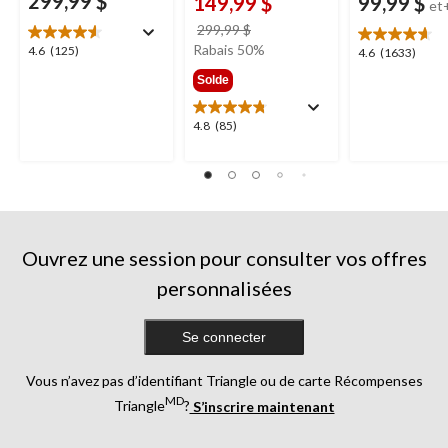
299,99 $
149,99 $
99,99 $
et
prix
299,99 $
était
Rabais 50%
4.6
4.6
(125)
4.6
4.6
(1633)
299,99 $
étoile(s)
étoile(s)
Solde
sur
sur
5.
5.
4.8
4.8
(85)
125
1633
étoile(s)
évaluations
évaluations
sur
5.
85
évaluations
Ouvrez une session pour consulter vos offres
personnalisées
Se connecter
Vous n’avez pas d’identifiant Triangle ou de carte Récompenses
MD
Triangle
?
S’inscrire maintenant