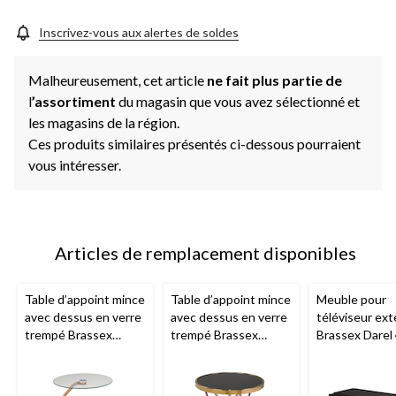
la
même
page.
Inscrivez-vous aux alertes de soldes
Malheureusement, cet article
ne fait plus partie de
l
’assortiment
du magasin que vous avez sélectionné et
les magasins de la région.
Ces produits similaires présentés ci-dessous pourraient
vous intéresser.
Articles de remplacement disponibles
Table d’appoint mince
Table d’appoint mince
Meuble pour
avec dessus en verre
avec dessus en verre
téléviseur ext
trempé Brassex
trempé Brassex
Brassex Darel
Calypso
Caden
fini cerisier f
avec étagère 
rangement et 