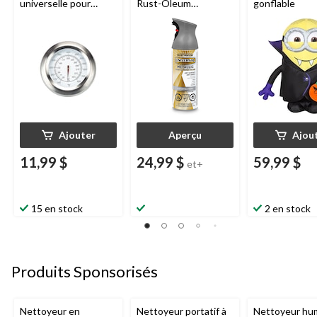
universelle pour
Rust-Oleum
gonflable
barbecue, 3 1/2 x 3
Universal
, métallique,
1/2 x 2 1/5 po
312 g
Ajouter
Aperçu
Ajou
11,99 $
24,99 $
59,99 $
et+
15 en stock
2 en stock
Produits Sponsorisés
Nettoyeur en
Nettoyeur portatif à
Nettoyeur hu