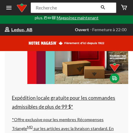
🎒✏️📒Le Retour en classe commence ici. Faites le plein de
Recherche
fournitures scolaires, d'articles technologiques, de sacs à dos et
plus.📒✏️🎒
Magasinez maintenant
votre
Ouvert
⋅ Fermeture à 22:00
Leduc, AB
magasin
préféré
est
Leduc,
AB,
courament
Ouvert,
Fermeture
à
à
22:00
cliquer
pour
changer
Expédition locale gratuite pour les commandes
admissibles de plus de 99 $*
*Offre exclusive pour les membres Récompenses
MD
Triangle
sur les articles avec la livraison standard.
En