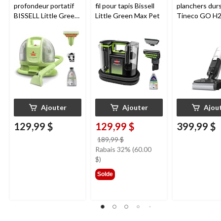
profondeur portatif
fil pour tapis Bissell
planchers dur
BISSELL Little Green
Little Green Max Pet
Tineco GO H
Mini avec fil pour
HammerHead
tapis et tissus
d'ameublement
Ajouter
Ajouter
Ajou
129,99 $
129,99 $
399,99 $
prix
189,99 $
était
Rabais 32% (60.00
189,99 $
$)
Solde