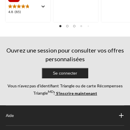
sur
sur
5.
5.
4.8
4.8
(85)
227
1633
étoile(s)
évaluations
évaluations
sur
5.
85
évaluations
Ouvrez une session pour consulter vos offres
personnalisées
Se connecter
Vous n’avez pas d’identifiant Triangle ou de carte Récompenses
MD
Triangle
?
S’inscrire maintenant
Aide