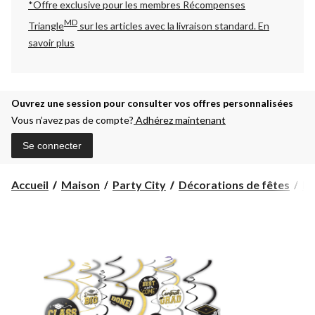
*Offre exclusive pour les membres Récompenses
MD
Triangle
sur les articles avec la livraison standard.
En
savoir plus
Ouvrez une session pour consulter vos offres personnalisées
Vous n’avez pas de compte?
Adhérez maintenant
Se connecter
Accueil
Maison
Party City
Décorations de fêtes
Dé