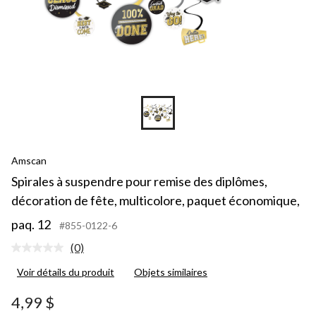
Amscan
Spirales à suspendre pour remise des diplômes,
décoration de fête, multicolore, paquet économique,
paq. 12
#855-0122-6
(0)
Aucune
cote
Voir détails du produit
Objets similaires
pour
ce
produit.
4,99 $
Lien