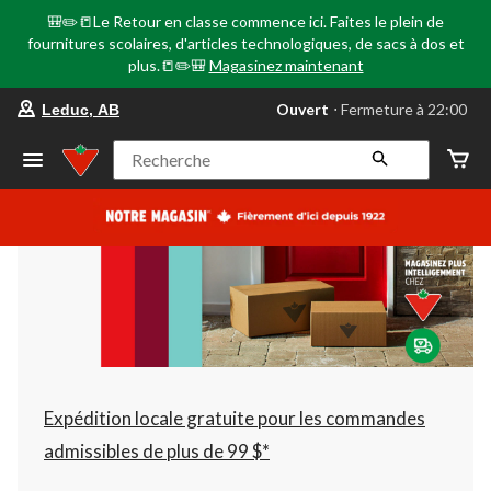
🎒✏️📒Le Retour en classe commence ici. Faites le plein de
fournitures scolaires, d'articles technologiques, de sacs à dos et
plus.📒✏️🎒
Magasinez maintenant
votre
Ouvert
⋅ Fermeture à 22:00
Leduc, AB
magasin
préféré
est
Recherche
Leduc,
AB,
courament
Ouvert,
Fermeture
à
à
22:00
cliquer
pour
changer
Expédition locale gratuite pour les commandes
admissibles de plus de 99 $*