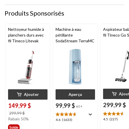
Produits Sponsorisés
Nettoyeur humide à
Machine à eau
Aspirateur bal
planchers durs avec
pétillante
fil Tineco Go S
fil Tineco Litevak
SodaStream TerraMC
Ajou
Ajouter
Aperçu
299,99 $
149,99 $
99,99 $
et+
prix
299,99 $
était
Rabais 50%
4.5
4.5
(227)
4.6
4.6
(1633)
299,99 $
étoile(s)
étoile(s)
Solde