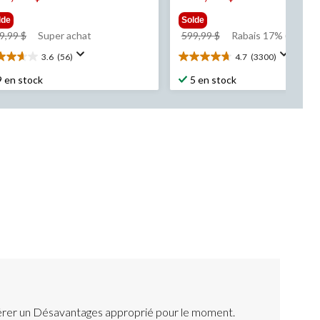
lde
Solde
prix
prix
9,99 $
Super achat
599,99 $
Rabais 17% (100.00 
était
était
3.6
(56)
4.7
(3300)
6
4.7
929,99 $
599,99 $
ile(s)
étoile(s)
9 en stock
5 en stock
r
sur
5.
3300
aluations
évaluations
érer un Désavantages approprié pour le moment.