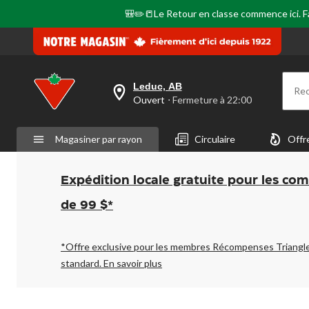
même
page.
🎒✏️📒Le Retour en classe commence ici. Fai
Leduc, AB
Re
votre
Ouvert
⋅ Fermeture à 22:00
magasin
préféré
est
Magasiner par rayon
Circulaire
Offr
Leduc,
AB,
courament
Ouvert,
Expédition locale gratuite pour les co
Fermeture
à
de 99 $*
à
22:00
cliquer
pour
*Offre exclusive pour les membres Récompenses Triangl
changer
standard.
En savoir plus