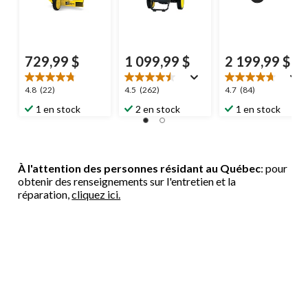
729,99 $
1 099,99 $
2 199,99 $
4.8
4.5
4.7
4.8
(22)
4.5
(262)
4.7
(84)
étoile(s)
étoile(s)
étoile(s)
1 en stock
2 en stock
1 en stock
sur
sur
sur
5.
5.
5.
22
262
84
évaluations
évaluations
évaluations
À l'attention des personnes résidant au Québec
: pour
obtenir des renseignements sur l'entretien et la
réparation,
cliquez ici.