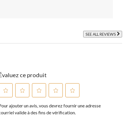
SEE ALL REVIEWS
Click
to
go
to
all
reviews
Évaluez ce produit
Sélectionnez
Sélectionnez
Sélectionnez
Sélectionnez
Sélectionnez
Pour ajouter un avis, vous devrez fournir une adresse
pour
pour
pour
pour
pour
évaluer
évaluer
évaluer
évaluer
évaluer
courriel valide à des fins de vérification.
l'article
l'article
l'article
l'article
l'article
à
à
à
à
à
1
2
3
4
5