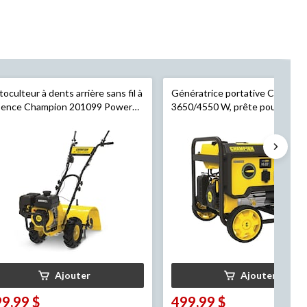
oculteur à dents arrière sans fil à
Génératrice portative Champio
sence Champion 201099 Power
3650/4550 W, prête pour les V
3
ipment, 19 po, 212 cm
Ajouter
Ajouter
9,99 $
499,99 $