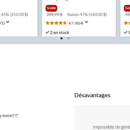
Solde
So
prix
 45% (250.00 $)
299,99 $
Rabais 47% (140.00 $)
92
était
71)
4.7
(824)
4.7
3.
$
299,99 $
étoile(s)
éto
2 en stock
sur
su
5.
5.
824
56
évaluations
év
List
Désavantages
of
Désavantages
Highlights
y more!!!!”
Impossible de gén