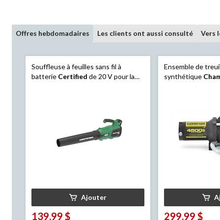
Offres hebdomadaires
Les clients ont aussi consulté
Vers 
Souffleuse à feuilles sans fil à
Ensemble de treuil
batterie
Certified
de 20 V pour la
synthétique
Cham
pelouse et le jardin
Equipment
14051,
Ajouter
A
139,99 $
299,99 $