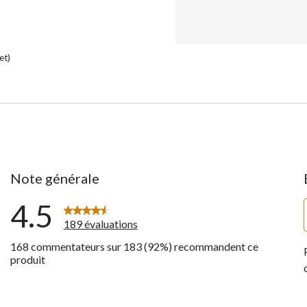
et)
Note générale
4.5
189 évaluations
168 commentateurs sur 183 (92%) recommandent ce
mentaires avec 5 étoiles.
produit
entaires avec 4 étoiles.
ntaires avec 3 étoiles.
ntaires avec 2 étoiles.