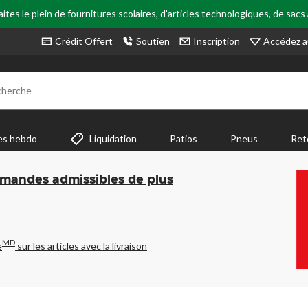
tes le plein de fournitures scolaires, d'articles technologiques, de sacs
Accédez a
Crédit Offert
Soutien
Inscription
cherche
es hebdo
Liquidation
Patios
Pneus
Ret
mmandes admissibles de plus
MD
e
sur les articles avec la livraison