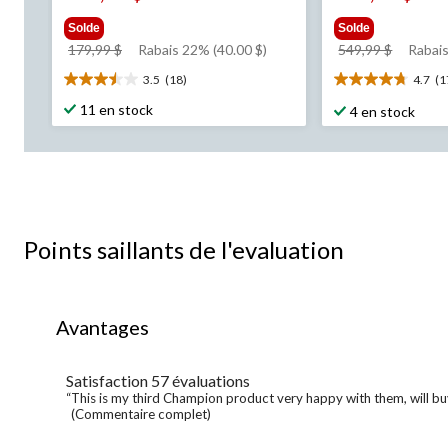
Solde
Solde
prix
prix
179,99 $
Rabais 22% (40.00 $)
549,99 $
Rabais
était
était
3.5
(18)
4.7
(1
3.5
4.7
179,99 $
549,99 
étoile(s)
étoile(s)
11 en stock
4 en stock
sur
sur
5.
5.
18
171
évaluations
évaluations
Points saillants de l'evaluation
List
Avantages
of
Avantages
Highlights
Satisfaction
57 évaluations
satisfaction
57
Review
“This is my third Champion product very happy with them, will bu
évaluations
snippet.
(Commentaire complet)
Click
here