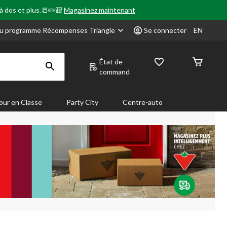
 à dos et plus.📒✏️🎒
Magasinez maintenant
u programme Récompenses Triangle
Se connecter
EN
État de
command
our en Classe
Party City
Centre-auto