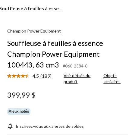
Souffleuse
Souffleuse à feuilles à esse...
à
feuilles
à
essence
Champion Power Equipment
Champion
Souffleuse à feuilles à essence
Power
Equipment
Champion Power Equipment
100443,
63
100443, 63 cm3
cm3
#060-2384-0
4.5
(189)
Voir détails du
Objets
Lire
produit
similaires
les
189
commentaires.
399,99 $
Lien
vers
la
même
Mieux notés
page.
Inscrivez-vous aux alertes de soldes