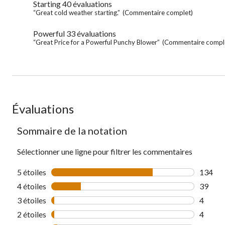
Starting
40 évaluations
starting
for
40
Review
“Great cold weather starting.”
(Commentaire complet)
full
évaluations
snippet.
review
Click
Powerful
33 évaluations
powerful
here
33
Review
“Great Price for a Powerful Punchy Blower”
(Commentaire compl
for
évaluations
snippet.
full
Click
review
here
for
full
review
Évaluations
Sommaire de la notation
Sélectionner une ligne pour filtrer les commentaires
5 étoiles
étoiles
134
134 com
4 étoiles
étoiles
39
39 comm
3 étoiles
étoiles
4
4 comme
2 étoiles
étoiles
4
4 comme