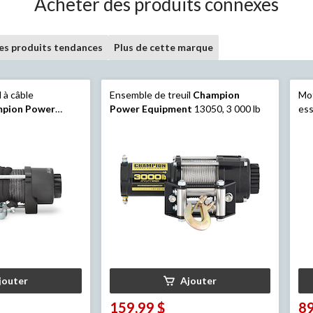
Acheter des produits connexes
les produits tendances
Plus de cette marque
 à câble
Ensemble de treuil
Champion
Mot
pion Power
Power Equipment
13050, 3 000 lb
es
 4 500 lb
Equ
jouter
Ajouter
159,99 $
89