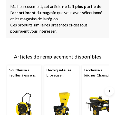
Malheureusement, cet article
ne fait plus partie de
l
’assortiment
du magasin que vous avez sélectionné
et les magasins de la région.
Ces produits similaires présentés ci-dessous
pourraient vous intéresser.
Articles de remplacement disponibles
Souffleuse à
Déchiqueteuse-
Fendeuse à
feuilles à essence
broyeuse
bûches
Champion
Champion 200938
Champion Power
Power
Power Equipment
Equipment
, 338
Equipment
, 301
cm3, 3 po, jaune et
cm3, 32 tonnes
3
de 22 cm
160
noire
mi/h et 1 300
3
pi
/min