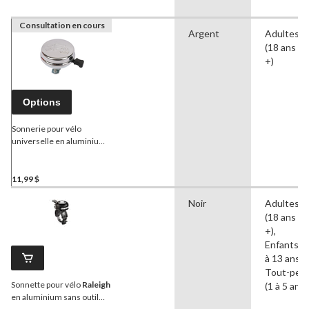
Consultation en cours
Argent
Adultes
(18 ans et
+)
Options
Sonnerie pour vélo
universelle en aluminium
CCM Deluxe, son puissant,
argent
11,99 $
Noir
Adultes
(18 ans et
+),
Enfants (5
à 13 ans),
Tout-peti
Sonnette pour vélo
Raleigh
(1 à 5 ans)
en aluminium sans outil