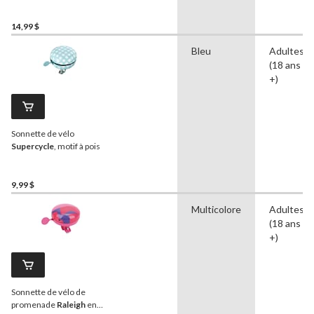
avec sangle réglable, son
puissant, noir
14,99 $
Bleu
Adultes
(18 ans et
+)
Sonnette de vélo
Supercycle
, motif à pois
9,99 $
Multicolore
Adultes
(18 ans et
+)
Sonnette de vélo de
promenade
Raleigh
en