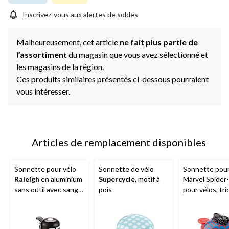
Inscrivez-vous aux alertes de soldes
Malheureusement, cet article
ne fait plus partie de
l
’assortiment
du magasin que vous avez sélectionné et
les magasins de la région.
Ces produits similaires présentés ci-dessous pourraient
vous intéresser.
Articles de remplacement disponibles
Sonnette pour vélo
Sonnette de vélo
Sonnette pour
Raleigh
en aluminium
Supercycle
, motif à
Marvel Spider
sans outil avec sangle
pois
pour vélos, tri
réglable, son
et trottinette
puissant, noir
enfants, son
puissant, bleu