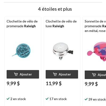
4 étoiles et plus
Clochette de vélo de
Clochette de vélo de
Sonnette de v
promenade
Raleigh
luxe
Raleigh
promenade
Ra
en métal, rose
Ajouter
Ajouter
Ajou
9,99 $
11,99 $
9,99 $
2 en stock
17 en stock
39 en stock