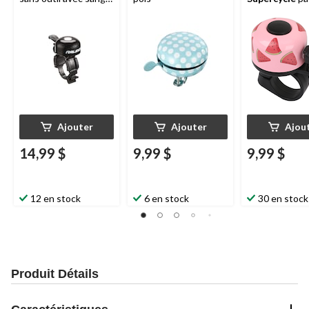
réglable, son
pour vélos, tri
puissant, noir
et trottinette
puissant, rose
Ajouter
Ajouter
Ajou
14,99 $
9,99 $
9,99 $
12 en stock
6 en stock
30 en stock
Produit Détails