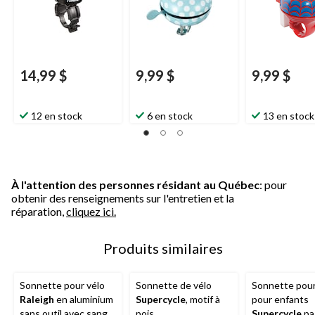
14,99 $
9,99 $
9,99 $
12 en stock
6 en stock
13 en stock
À l'attention des personnes résidant au Québec
: pour
obtenir des renseignements sur l'entretien et la
réparation,
cliquez ici.
Produits similaires
Sonnette pour vélo
Sonnette de vélo
Sonnette pour
Raleigh
en aluminium
Supercycle
, motif à
pour enfants
sans outil avec sangle
pois
Supercycle
pa