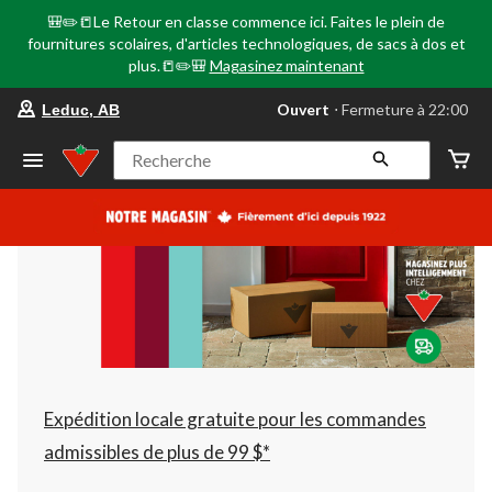
🎒✏️📒Le Retour en classe commence ici. Faites le plein de
fournitures scolaires, d'articles technologiques, de sacs à dos et
plus.📒✏️🎒
Magasinez maintenant
votre
Ouvert
⋅ Fermeture à 22:00
Leduc, AB
magasin
préféré
est
Recherche
Leduc,
AB,
courament
Ouvert,
Fermeture
à
à
22:00
cliquer
pour
changer
Expédition locale gratuite pour les commandes
admissibles de plus de 99 $*