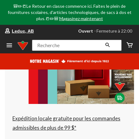
🎒✏️📒Le Retour en classe commence ici. Faites le plein de
fournitures scolaires, d'articles technologiques, de sacs à dos et
plus.📒✏️🎒
Magasinez maintenant
votre
Ouvert
⋅ Fermeture à 22:00
Leduc, AB
magasin
préféré
est
Recherche
Leduc,
AB,
courament
Ouvert,
Fermeture
à
à
22:00
cliquer
pour
changer
Expédition locale gratuite pour les commandes
admissibles de plus de 99 $*