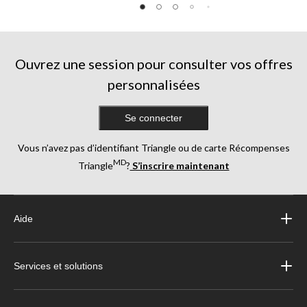
5.
85
évaluations
Ouvrez une session pour consulter vos offres
personnalisées
Se connecter
Vous n’avez pas d’identifiant Triangle ou de carte Récompenses
MD
Triangle
?
S’inscrire maintenant
Aide
Services et solutions