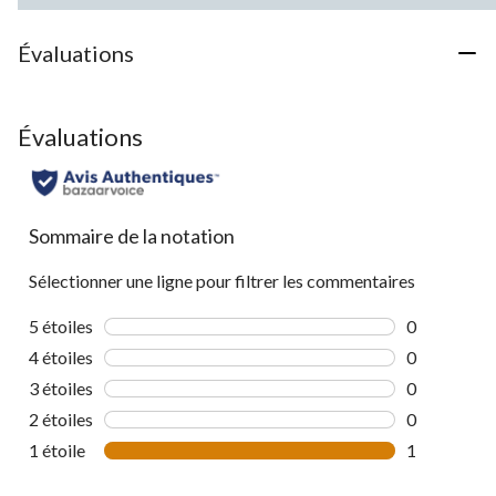
Évaluations
Évaluations
Sommaire de la notation
Sélectionner une ligne pour filtrer les commentaires
5 étoiles
étoiles
0
0 commentai
4 étoiles
étoiles
0
0 commentai
3 étoiles
étoiles
0
0 commentai
2 étoiles
étoiles
0
0 commentai
1 étoile
étoiles
1
1 commentai