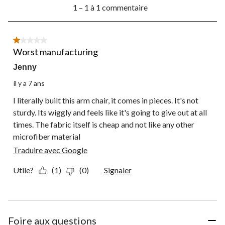
1
soumission.
soumission.
soumission.
soumission.
soumission.
1 – 1 à 1 commentaire
à
1
à
1
1 étoile(s) sur 5.
commentaire.
Worst manufacturing
Jenny
il y a 7 ans
I literally built this arm chair, it comes in pieces. It's not
sturdy. Its wiggly and feels like it's going to give out at all
times. The fabric itself is cheap and not like any other
microfiber material
Traduire avec Google
Utile?
(1)
(0)
Signaler
Foire aux questions