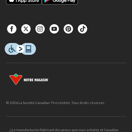
© 2026 La Société Canadian Tire Limitée. Tous droits réservés.
△Le manufacturier/fabricant des pneus que vous achetez et Canadian