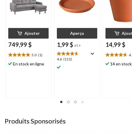
Ajouter
Aperçu
Ajou
749,99 $
1,99 $
14,99 $
et+
5.0
(1)
4
5.0
4.7
4.6
4.6
(111)
étoile(s)
étoile(s)
En stock en ligne
14 en stock
étoile(s)
sur
sur
sur
5.
5.
5.
1
26
111
évaluation
évaluations
évaluations
Produits Sponsorisés