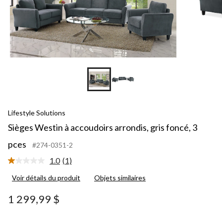
Lifestyle Solutions
Sièges Westin à accoudoirs arrondis, gris foncé, 3
pces
#274-0351-2
1.0
(1)
Lire
1
Voir détails du produit
Objets similaires
commentaire.
Lien
vers
1 299,99 $
la
même
page.