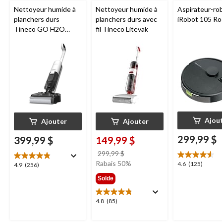
Nettoyeur humide à
Nettoyeur humide à
Aspirateur-ro
planchers durs
planchers durs avec
iRobot 105 R
Tineco GO H2O
fil Tineco Litevak
HammerHead
Ajou
Ajouter
Ajouter
299,99 $
399,99 $
149,99 $
prix
299,99 $
était
Rabais 50%
4.6
4.6
(125)
4.9
4.9
(256)
299,99 $
étoile(s)
étoile(s)
Solde
sur
sur
5.
5.
4.8
4.8
(85)
125
256
étoile(s)
évaluations
évaluations
sur