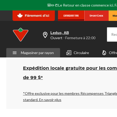
🎒✏️📒Le Retour en classe commence ici. Fai
Leduc, AB
Re
votre
Ouvert
⋅ Fermeture à 22:00
magasin
préféré
est
Magasiner par rayon
Circulaire
Offr
Leduc,
AB,
courament
Ouvert,
Expédition locale gratuite pour les co
Fermeture
à
de 99 $*
à
22:00
cliquer
pour
*Offre exclusive pour les membres Récompenses Triangl
changer
standard.
En savoir plus