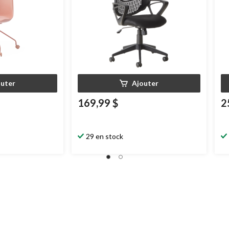
outer
Ajouter
169,99 $
2
29 en stock