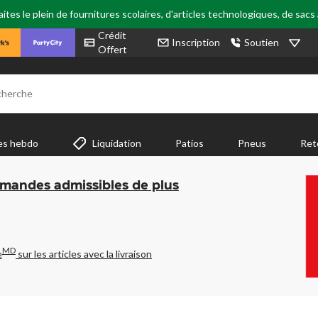
tes le plein de fournitures scolaires, d'articles technologiques, de sacs
Crédit
Inscription
Soutien
Offert
cherche
es hebdo
Liquidation
Patios
Pneus
Ret
mmandes admissibles de plus
MD
e
sur les articles avec la livraison