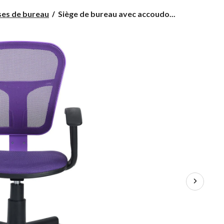
Siège
ses de bureau
Siège de bureau avec accoudo...
de
bureau
avec
accoudoirs
en
tissu
39F
Flying,
violet