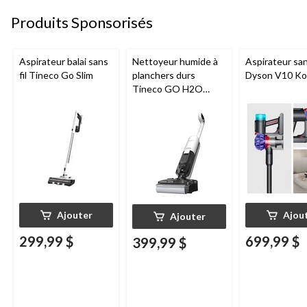
Produits Sponsorisés
Aspirateur balai sans
Nettoyeur humide à
Aspirateur sans
fil Tineco Go Slim
planchers durs
Dyson V10 Ko
Tineco GO H2O
HammerHead
Ajouter
Ajou
Ajouter
299,99 $
699,99 $
399,99 $