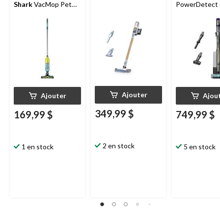
Shark
VacMop Pet
PowerDetect 
Pro Dirt Reveal
and Empty
Ajouter
Ajouter
Ajou
349,99 $
169,99 $
749,99 $
2 en stock
1 en stock
5 en stock