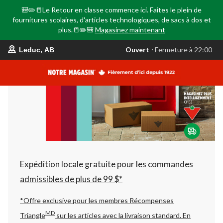
🎒✏️📒Le Retour en classe commence ici. Faites le plein de
fournitures scolaires, d'articles technologiques, de sacs à dos et
plus.📒✏️🎒
Magasinez maintenant
votre
Ouvert
⋅ Fermeture à 22:00
Leduc, AB
magasin
préféré
est
Leduc,
AB,
courament
Ouvert,
Fermeture
à
à
22:00
cliquer
pour
changer
Expédition locale gratuite pour les commandes
admissibles de plus de 99 $*
*Offre exclusive pour les membres Récompenses
MD
Triangle
sur les articles avec la livraison standard.
En