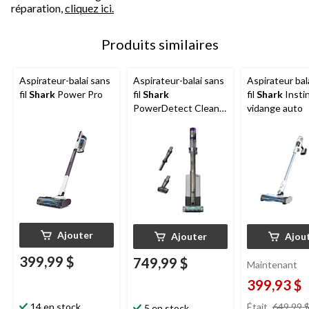
réparation,
cliquez ici.
Produits similaires
Aspirateur-balai sans
Aspirateur-balai sans
Aspirateur bal
fil
Shark
Power Pro
fil
Shark
fil
Shark
Instin
PowerDetect Clean
vidange auto
and Empty
Ajouter
Ajouter
Ajou
399,99 $
749,99 $
Maintenant
399,93 $
Était
649,99 
14 en stock
5 en stock