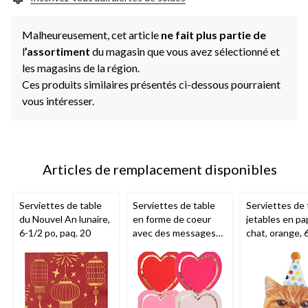
Malheureusement, cet article
ne fait plus partie de
l
’assortiment
du magasin que vous avez sélectionné et
les magasins de la région.
Ces produits similaires présentés ci-dessous pourraient
vous intéresser.
Articles de remplacement disponibles
Serviettes de table
Serviettes de table
Serviettes de 
du Nouvel An lunaire,
en forme de coeur
jetables en pa
6-1/2 po, paq. 20
avec des messages
chat, orange, 6
d'amour de la Saint-
paq. 16, 2 épa
Valentin, 6-1/2 po,
pour fête
paq. 16
d'anniversaire