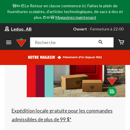
🎒✏️📒Le Retour en classe commence ici. Faites le plein de
fournitures scolaires, d'articles technologiques, de sacs à dos et
plus.📒✏️🎒
Magasinez maintenant
votre
Ouvert
⋅ Fermeture à 22:00
Leduc, AB
magasin
préféré
est
Recherche
Leduc,
AB,
courament
Ouvert,
Fermeture
à
à
22:00
cliquer
pour
changer
Expédition locale gratuite pour les commandes
admissibles de plus de 99 $*