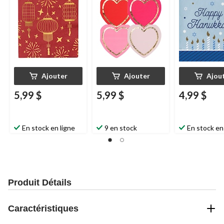
Valentin, 6-1/2 po,
paq. 16
Ajouter
Ajouter
Ajou
5,99 $
5,99 $
4,99 $
En stock en ligne
9 en stock
En stock en
Produit Détails
Caractéristiques