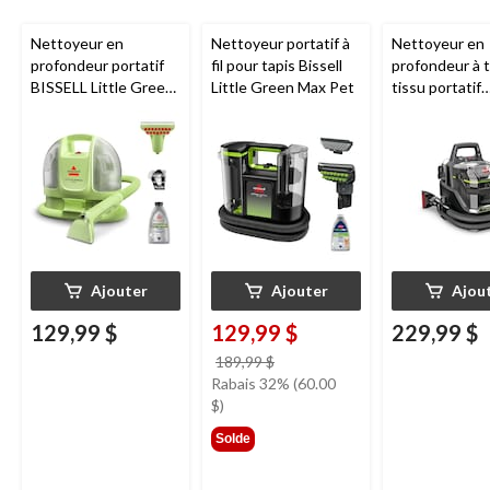
Nettoyeur en
Nettoyeur portatif à
Nettoyeur en
profondeur portatif
fil pour tapis Bissell
profondeur à t
BISSELL Little Green
Little Green Max Pet
tissu portatif
Mini avec fil pour
BISSELLᴹᴰ Litt
tapis et tissus
Greenᴹᴰ Pet 
d'ameublement
Ajouter
Ajouter
Ajou
129,99 $
129,99 $
229,99 $
prix
189,99 $
était
Rabais 32% (60.00
189,99 $
$)
Solde