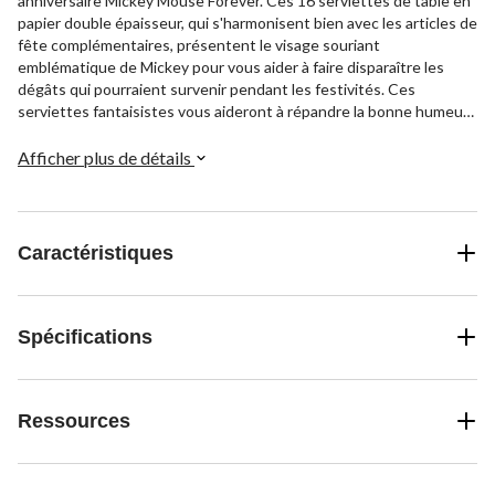
anniversaire Mickey Mouse Forever. Ces 16 serviettes de table en
papier double épaisseur, qui s'harmonisent bien avec les articles de
fête complémentaires, présentent le visage souriant
emblématique de Mickey pour vous aider à faire disparaître les
dégâts qui pourraient survenir pendant les festivités. Ces
serviettes fantaisistes vous aideront à répandre la bonne humeur
et à garder votre fête bien rangée, afin que vous puissiez vous
concentrer sur les souvenirs inoubliables que vous créerez avec
Afficher plus de détails
vos amis et votre famille.
Caractéristiques
Spécifications
Ressources