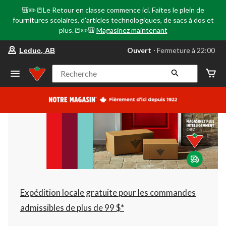
🎒✏️📒Le Retour en classe commence ici. Faites le plein de
fournitures scolaires, d'articles technologiques, de sacs à dos et
plus.📒✏️🎒
Magasinez maintenant
votre
Ouvert
⋅ Fermeture à 22:00
Leduc, AB
magasin
préféré
est
Recherche
Leduc,
AB,
courament
Ouvert,
Fermeture
à
à
22:00
cliquer
pour
changer
Expédition locale gratuite pour les commandes
admissibles de plus de 99 $*