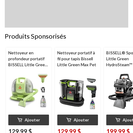
Produits Sponsorisés
Nettoyeur en
Nettoyeur portatif à
BISSELL® Spo
profondeur portatif
fil pour tapis Bissell
Little Green
BISSELL Little Green
Little Green Max Pet
HydroSteam™ 
Mini avec fil pour
Nettoyeur port
tapis et tissus
nettoyage en
d'ameublement
profondeur po
animaux de
compagnie
Ajouter
Ajouter
Ajou
129,99 $
129,99 $
199,99 $