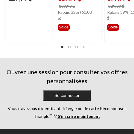
prix
prix
189,99 $
329,99 $
était
étai
Rabais 32% (60.00
Rabais 39% (1
189,99 $
329,
$)
$)
Solde
Solde
Ouvrez une session pour consulter vos offres
personnalisées
Se connecter
Vous n’avez pas d’identifiant Triangle ou de carte Récompenses
MD
Triangle
?
S’inscrire maintenant