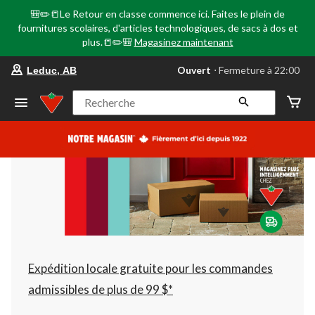
🎒✏️📒Le Retour en classe commence ici. Faites le plein de
fournitures scolaires, d'articles technologiques, de sacs à dos et
plus.📒✏️🎒
Magasinez maintenant
votre
Ouvert
⋅ Fermeture à 22:00
Leduc, AB
magasin
préféré
est
Recherche
Leduc,
AB,
courament
Ouvert,
Fermeture
à
à
22:00
cliquer
pour
changer
Expédition locale gratuite pour les commandes
admissibles de plus de 99 $*