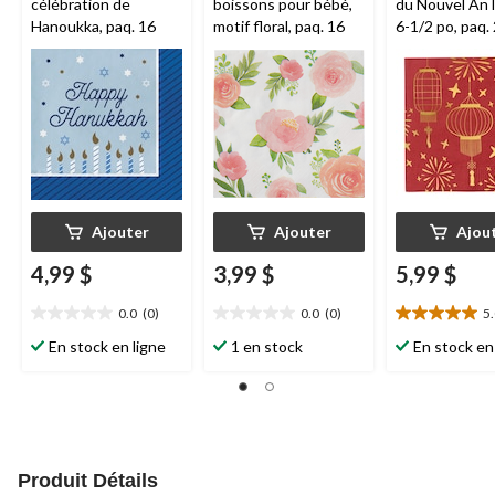
célébration de
boissons pour bébé,
du Nouvel An l
Hanoukka, paq. 16
motif floral, paq. 16
6-1/2 po, paq.
Ajouter
Ajouter
Ajou
4,99 $
3,99 $
5,99 $
0.0
(0)
0.0
(0)
5
0.0
0.0
5.0
étoile(s)
étoile(s)
étoile(s)
En stock en ligne
1 en stock
En stock en
sur
sur
sur
5.
5.
5.
1
évaluation
Produit Détails