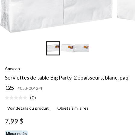
Amscan
Serviettes de table Big Party, 2 épaisseurs, blanc, paq.
125
#053-0042-4
(0)
Aucune
cote
Voir détails du produit
Objets similaires
pour
ce
produit.
7,99 $
Lien
vers
la
Mieux notés