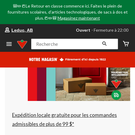
🎒✏️📒Le Retour en classe commence ici. Faites le plein de
fournitures scolaires, d'articles technologiques, de sacs à dos et
plus.📒✏️🎒
Magasinez maintenant
votre
Ouvert
⋅ Fermeture à 22:00
Leduc, AB
magasin
préféré
est
Recherche
Leduc,
AB,
courament
Ouvert,
Fermeture
à
à
22:00
cliquer
pour
changer
Expédition locale gratuite pour les commandes
admissibles de plus de 99 $*