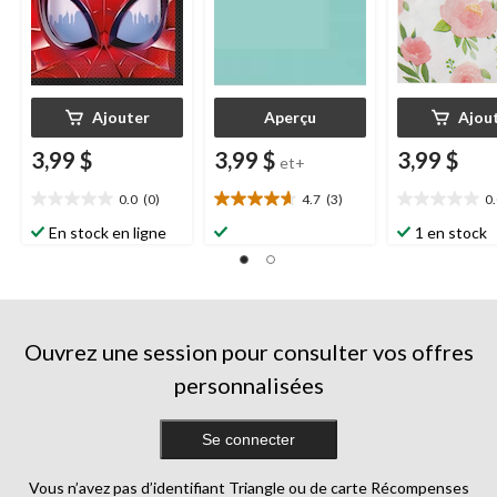
Ajouter
Aperçu
Ajou
3,99 $
3,99 $
3,99 $
et+
0.0
(0)
4.7
(3)
0
0.0
4.7
0.0
étoile(s)
étoile(s)
étoile(s)
En stock en ligne
1 en stock
sur
sur
sur
5.
5.
5.
3
évaluations
Ouvrez une session pour consulter vos offres
personnalisées
Se connecter
Vous n’avez pas d’identifiant Triangle ou de carte Récompenses