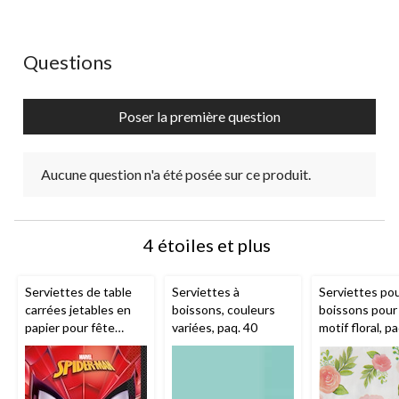
Cette
Cette
Cette
Cette
Cette
action
action
action
action
action
ouvrira
ouvrira
ouvrira
ouvrira
ouvrira
Aucune question n'a été posée sur ce produit.
Questions
le
le
le
le
le
formulaire
formulaire
formulaire
formulaire
formulaire
de
de
de
de
de
Poser la première question
soumission.
soumission.
soumission.
soumission.
soumission.
Aucune question n'a été posée sur ce produit.
4 étoiles et plus
Serviettes de table
Serviettes à
Serviettes po
carrées jetables en
boissons, couleurs
boissons pour
papier pour fête
variées, paq. 40
motif floral, p
d'anniversaire Disney
Marvel Spider-Man,
rouge/bleu, 6,5 po,
paq. 16, 2 épaisseurs