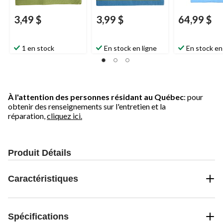
3,49 $
3,99 $
64,99 $
1 en stock
En stock en ligne
En stock en
À l'attention des personnes résidant au Québec
: pour
obtenir des renseignements sur l'entretien et la
réparation,
cliquez ici.
Produit Détails
Caractéristiques
Spécifications