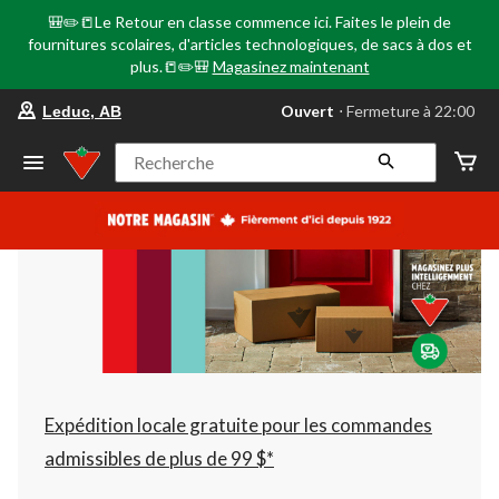
🎒✏️📒Le Retour en classe commence ici. Faites le plein de
fournitures scolaires, d'articles technologiques, de sacs à dos et
plus.📒✏️🎒
Magasinez maintenant
votre
Ouvert
⋅ Fermeture à 22:00
Leduc, AB
magasin
préféré
est
Recherche
Leduc,
AB,
courament
Ouvert,
Fermeture
à
à
22:00
cliquer
pour
changer
Expédition locale gratuite pour les commandes
admissibles de plus de 99 $*