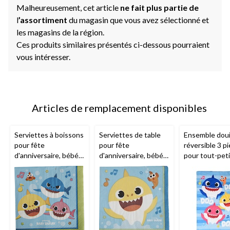
Malheureusement, cet article
ne fait plus partie de
l
’assortiment
du magasin que vous avez sélectionné et
les magasins de la région.
Ces produits similaires présentés ci-dessous pourraient
vous intéresser.
Articles de remplacement disponibles
Serviettes à boissons
Serviettes de table
Ensemble doui
pour fête
pour fête
réversible 3 p
d'anniversaire, bébé
d'anniversaire, bébé
pour tout-pet
requin, petit, paq. 16
requin, paq. 16
Nemcor,
Baby