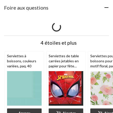
Foire aux questions
4 étoiles et plus
Serviettes à
Serviettes de table
Serviettes po
boissons, couleurs
carrées jetables en
boissons pour
variées, paq. 40
papier pour fête
motif floral, p
d'anniversaire Disney
Marvel Spider-Man,
rouge/bleu, 6,5 po,
paq. 16, 2 épaisseurs
Aperçu
Ajouter
Ajou