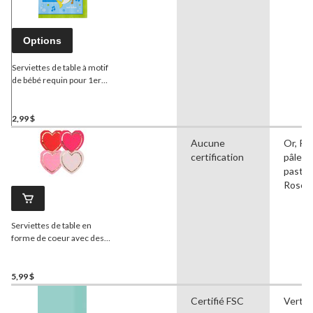
Options
Serviettes de table à motif
de bébé requin pour 1er
anniversaire, paq. 16
2,99 $
Aucune
Or, Ro
certification
pâle, 
pastel,
Rose
Serviettes de table en
forme de coeur avec des
messages d'amour de la
Saint-Valentin, 6-1/2 po,
paq. 16
5,99 $
Certifié FSC
Vert s