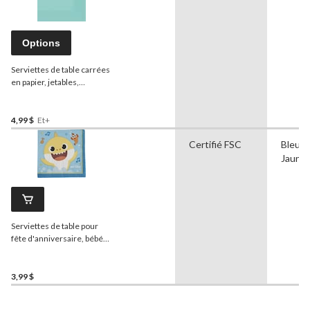
Options
Serviettes de table carrées
en papier, jetables,
couleurs variées, 6,5 po,
paq. 40, 3 épaisseurs, pour
Noël, l'Action de grâce, le
4,99 $
Et+
jour de l'An et les fêtes
Certifié FSC
Bleu,
d'anniversaires
Jaune
Serviettes de table pour
fête d'anniversaire, bébé
requin, paq. 16
3,99 $