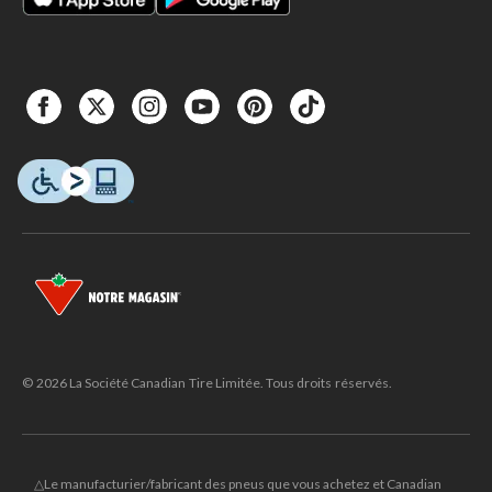
© 2026 La Société Canadian Tire Limitée. Tous droits réservés.
△Le manufacturier/fabricant des pneus que vous achetez et Canadian