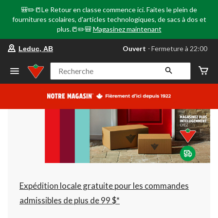
🎒✏️📒Le Retour en classe commence ici. Faites le plein de
fournitures scolaires, d'articles technologiques, de sacs à dos et
plus.📒✏️🎒
Magasinez maintenant
votre
Ouvert
⋅ Fermeture à 22:00
Leduc, AB
magasin
préféré
est
Recherche
Leduc,
AB,
courament
Ouvert,
Fermeture
à
à
22:00
cliquer
pour
changer
Expédition locale gratuite pour les commandes
admissibles de plus de 99 $*