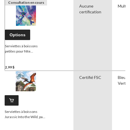
Consultation en cours
Aucune
Multic
certification
Options
Serviettes à boissons
petites pour fête
d'anniversaire
Trolls
Tournée mondiale, 5 po,
paq. 16
2,99 $
Certifié FSC
Bleu, 
Vert, G
Serviettes à boissons
Jurassic Into the Wild, paq.
16