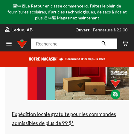
🎒✏️📒Le Retour en classe commence ici. Faites le plein de
fournitures scolaires, d'articles technologiques, de sacs à dos et
plus.📒✏️🎒
Magasinez maintenant
votre
Ouvert
⋅ Fermeture à 22:00
Leduc, AB
magasin
préféré
est
Recherche
Leduc,
AB,
courament
Ouvert,
Fermeture
à
à
22:00
cliquer
pour
changer
Expédition locale gratuite pour les commandes
admissibles de plus de 99 $*