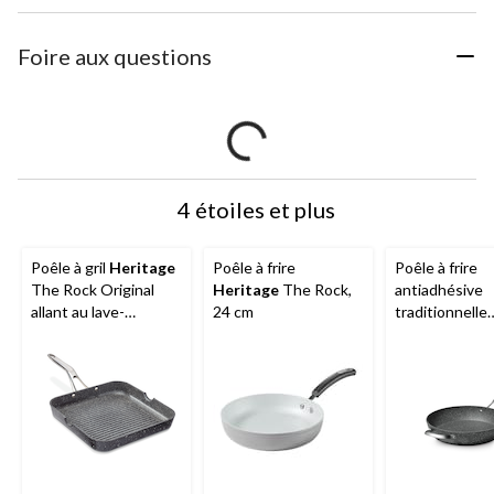
Foire aux questions
4 étoiles et plus
Poêle à gril
Heritage
Poêle à frire
Poêle à frire
The Rock Original
Heritage
The Rock,
antiadhésive
allant au lave-
24 cm
traditionnelle
vaisselle et au four,
Heritage
The 
noir, 10,6 po
allant au lave-
vaisselle et au
noir, 13 po