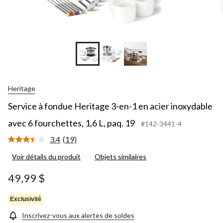
Heritage
Service à fondue Heritage 3-en-1 en acier inoxydable
avec 6 fourchettes, 1,6 L, paq. 19
#142-3441-4
3.4
(19)
Lire
les
Voir détails du produit
Objets similaires
19
commentaires.
Lien
49,99 $
vers
la
même
Exclusivité
page.
Inscrivez-vous aux alertes de soldes