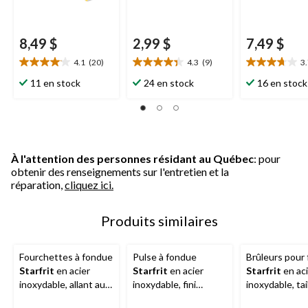
8,49 $
2,99 $
7,49 $
4.1
(20)
4.3
(9)
3
4.1
4.3
3.7
étoile(s)
étoile(s)
étoile(s)
11 en stock
24 en stock
16 en stock
sur
sur
sur
5.
5.
5.
20
9
26
évaluations
évaluations
évaluations
À l'attention des personnes résidant au Québec
: pour
obtenir des renseignements sur l'entretien et la
réparation,
cliquez ici.
Produits similaires
Fourchettes à fondue
Pulse à fondue
Brûleurs pour
Starfrit
en acier
Starfrit
en acier
Starfrit
en aci
inoxydable, allant au
inoxydable, fini
inoxydable, tai
lave-vaisselle, taille
chromé, 2,5 x 8,5 po
unique, réglabl