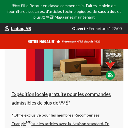
🎒✏️📒Le Retour en classe commence ici. Faites le plein de
fournitures scolaires, d'articles technologiques, de sacs à dos et
plus.📒✏️🎒
Magasinez maintenant
votre
Ouvert
⋅ Fermeture à 22:00
Leduc, AB
magasin
préféré
est
Leduc,
AB,
courament
Ouvert,
Fermeture
à
à
22:00
cliquer
pour
changer
Expédition locale gratuite pour les commandes
admissibles de plus de 99 $*
*Offre exclusive pour les membres Récompenses
MD
Triangle
sur les articles avec la livraison standard.
En