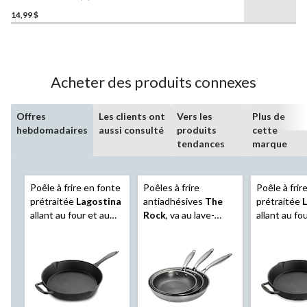
0.0
14,99 $
étoile(s)
sur
5.
Acheter des produits connexes
Offres
Les clients ont
Vers les
Plus de
hebdomadaires
aussi consulté
produits
cette
tendances
marque
Poêle à frire en fonte
Poêles à frire
Poêle à frir
prétraitée
Lagostina
antiadhésives
The
prétraitée
allant au four et au
Rock
, va au lave-
allant au fo
gril, noir, 12 po
vaisselle et au four,
gril, noir, 10
argent, 20 cm, 24 cm
et 28 cm, paq. 3