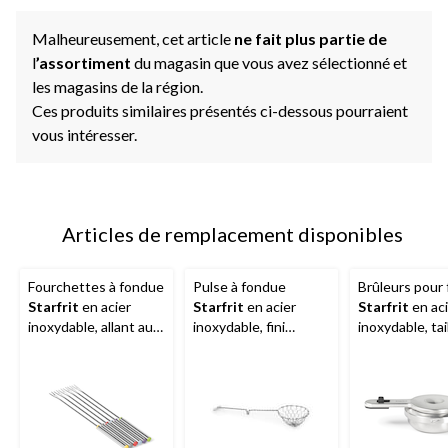
Malheureusement, cet article
ne fait plus partie de
l
’assortiment
du magasin que vous avez sélectionné et
les magasins de la région.
Ces produits similaires présentés ci-dessous pourraient
vous intéresser.
Articles de remplacement disponibles
Fourchettes à fondue
Pulse à fondue
Brûleurs pour
Starfrit
en acier
Starfrit
en acier
Starfrit
en aci
inoxydable, allant au
inoxydable, fini
inoxydable, tai
lave-vaisselle, taille
chromé, 2,5 x 8,5 po
unique, réglabl
unique, paq. 6
4