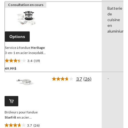
Consultation en cours
Batterie
de
cuisine
en
aluminium
Options
Service à fondue
Heritage
3-en-1 en acier inoxydable
avec 6 fourchettes, 1,6 L,
3.4
(19)
paq. 19
3.4
49,99 $
étoile(s)
sur
3.7
(26)
-
5.
Lire
les
19
26
évaluations
commentaires.
Lien
vers
la
Brûleurs pour fondue
même
page.
Starfrit
en acier
inoxydable, taille unique,
3.7
(26)
réglable, paq. 4
3.7