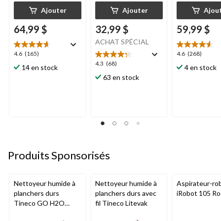
Ajouter
Ajouter
Ajou
64,99 $
32,99 $
59,99 $
ACHAT SPÉCIAL
4.6
4.6
4.6
(165)
4.6
(268)
étoile(s)
étoile(s)
4.3
4.3
(68)
14 en stock
4 en stock
sur
sur
étoile(s)
63 en stock
5.
5.
sur
165
268
5.
évaluations
évaluations
68
évaluations
Produits Sponsorisés
Nettoyeur humide à
Nettoyeur humide à
Aspirateur-ro
planchers durs
planchers durs avec
iRobot 105 R
Tineco GO H2O
fil Tineco Litevak
HammerHead