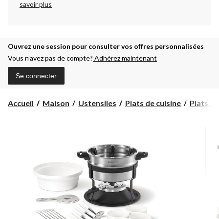
savoir plus
Ouvrez une session pour consulter vos offres personnalisées
Vous n’avez pas de compte?
Adhérez maintenant
Se connecter
Accueil
Maison
Ustensiles
Plats de cuisine
Plats à