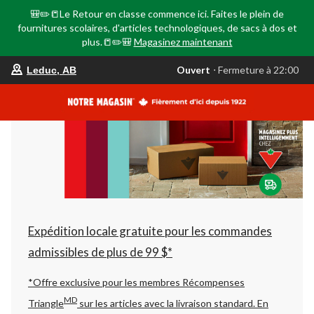
🎒✏️📒Le Retour en classe commence ici. Faites le plein de
fournitures scolaires, d'articles technologiques, de sacs à dos et
plus.📒✏️🎒
Magasinez maintenant
votre
Ouvert
⋅ Fermeture à 22:00
Leduc, AB
magasin
préféré
est
Leduc,
AB,
courament
Ouvert,
Fermeture
à
à
22:00
cliquer
pour
changer
Expédition locale gratuite pour les commandes
admissibles de plus de 99 $*
*Offre exclusive pour les membres Récompenses
MD
Triangle
sur les articles avec la livraison standard.
En