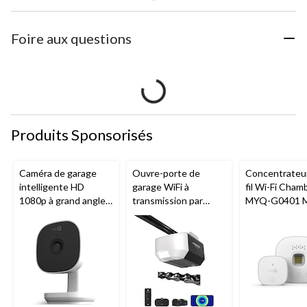
Foire aux questions
Produits Sponsorisés
Caméra de garage
Ouvre-porte de
Concentrateu
intelligente HD
garage WiFi à
fil Wi-Fi Cham
1080p à grand angle
transmission par
MYQ-G0401 
Chamberlain, vision
chaîne de 1/2 HP
pour porte de
nocturne, résistante
Chamberlain
aux intempéries