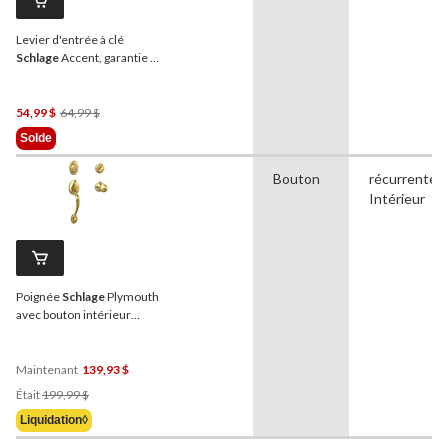
Levier d'entrée à clé
Schlage
Accent, garantie à
vie, nickel satiné
Prix
54,99 $
64,99 $
Était
Solde
64,99 $
Bouton
récurrente,
Intérieur
Poignée
Schlage
Plymouth
avec bouton intérieur
Orbit, Cote de sécurité
AAA, laiton brillant
Maintenant
139,93 $
Prix
Était
199,99 $
Était
Liquidation◊
199,99 $