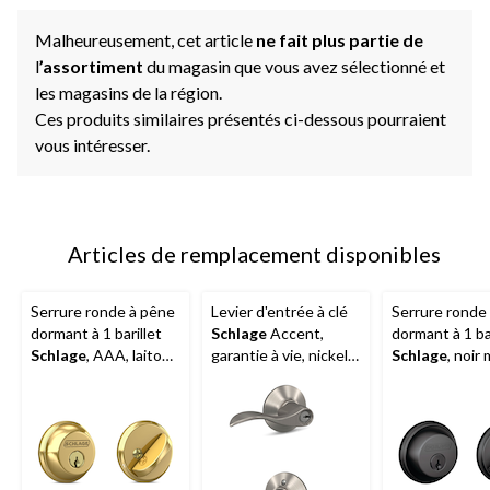
Malheureusement, cet article
ne fait plus partie de
l
’assortiment
du magasin que vous avez sélectionné et
les magasins de la région.
Ces produits similaires présentés ci-dessous pourraient
vous intéresser.
Articles de remplacement disponibles
Serrure ronde à pêne
Levier d'entrée à clé
Serrure ronde
dormant à 1 barillet
Schlage
Accent,
dormant à 1 bar
Schlage
, AAA, laiton
garantie à vie, nickel
Schlage
, noir
poli
satiné