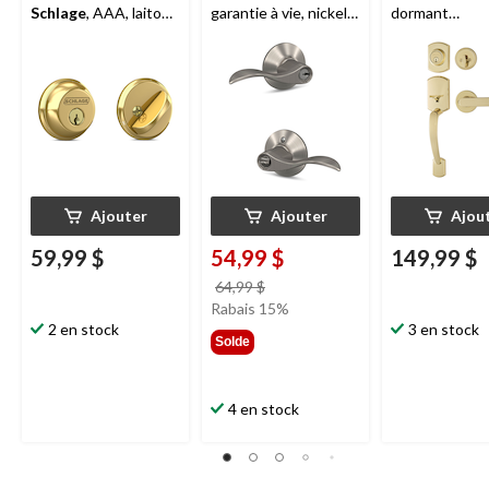
Schlage
, AAA, laiton
garantie à vie, nickel
dormant
poli
satiné
contemporain
Garrison
avec 
laiton poli
Ajouter
Ajouter
Ajou
59,99 $
54,99 $
149,99 $
prix
64,99 $
était
Rabais 15%
2 en stock
64,99 $
3 en stock
Solde
4 en stock