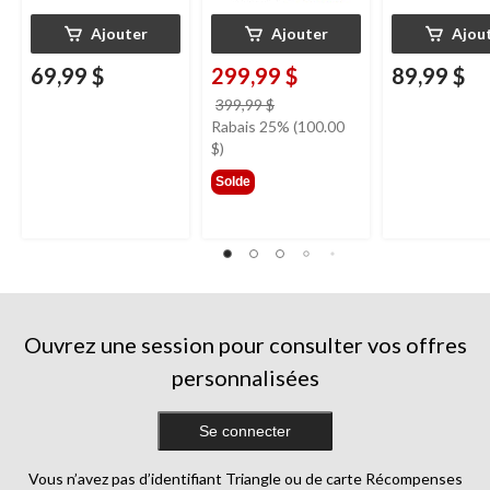
Ajouter
Ajouter
Ajou
69,99 $
299,99 $
89,99 $
prix
399,99 $
était
Rabais 25% (100.00
399,99 $
$)
Solde
Ouvrez une session pour consulter vos offres
personnalisées
Se connecter
Vous n’avez pas d’identifiant Triangle ou de carte Récompenses