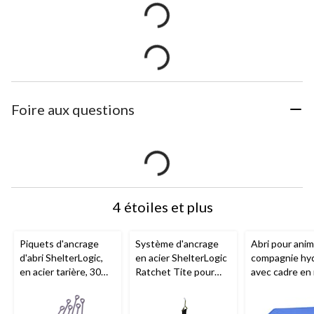
Foire aux questions
4 étoiles et plus
Piquets d'ancrage
Système d'ancrage
Abri pour anim
d'abri ShelterLogic,
en acier ShelterLogic
compagnie hy
en acier tarière, 30
Ratchet Tite pour
avec cadre en
po, paq. 6
auvents, abris et
ShelterLogic, b
garages, paq. 4
4 x 3 pi