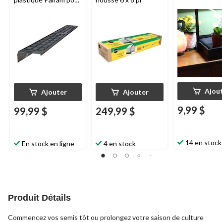
serre
Ajou
Ajouter
Ajouter
9,99 $
99,99 $
249,99 $
14 en stock
En stock en ligne
4 en stock
Produit Détails
Commencez vos semis tôt ou prolongez votre saison de culture