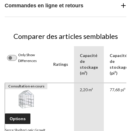
Commandes en ligne et retours
Comparer des articles semblables
Only Show
Capacité
Capacité
Differences
de
de
Ratings
stockage
stockage
(m³)
(pi³)
Consultation en cours
2,20 m³
77,68 pi³
Options
Serre ShelterLogic GrowIt,