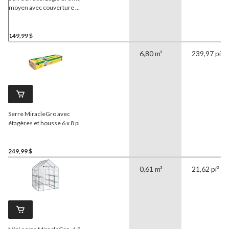
moyen avec couverture en
PVC, 5 x 5 pi, vert
149,99 $
6,80 m³
239,97 pi³
Serre MiracleGro avec
étagères et housse 6 x 8 pi
249,99 $
0,61 m³
21,62 pi³