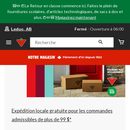
🎒✏️📒Le Retour en classe commence ici. Faites le plein de
fournitures scolaires, d'articles technologiques, de sacs à dos et
plus.📒✏️🎒
Magasinez maintenant
votre
Fermé
⋅ Ouverture à 06:00
Leduc, AB
magasin
préféré
est
Recherche
Leduc,
AB,
courament
Fermé,
Ouverture
à
à
06:00
cliquer
pour
changer
Expédition locale gratuite pour les commandes
admissibles de plus de 99 $*