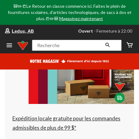
🎒✏️📒Le Retour en classe commence ici. Faites le plein de
fournitures scolaires, d'articles technologiques, de sacs à dos et
plus.📒✏️🎒
Magasinez maintenant
votre
Ouvert
⋅ Fermeture à 22:00
Leduc, AB
magasin
préféré
est
Recherche
Leduc,
AB,
courament
Ouvert,
Fermeture
à
à
22:00
cliquer
pour
changer
Expédition locale gratuite pour les commandes
admissibles de plus de 99 $*