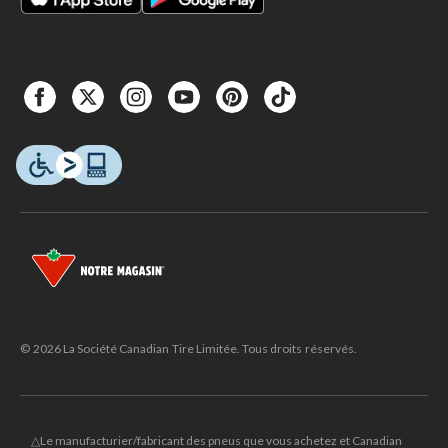
© 2026 La Société Canadian Tire Limitée. Tous droits réservés.
△Le manufacturier/fabricant des pneus que vous achetez et Canadian