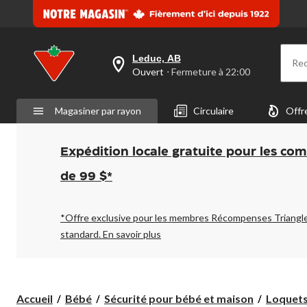
Leduc, AB
Re
votre
Ouvert
⋅ Fermeture à 22:00
magasin
préféré
est
Magasiner par rayon
Circulaire
Offr
Leduc,
AB,
courament
Ouvert,
Expédition locale gratuite pour les co
Fermeture
à
de 99 $*
à
22:00
cliquer
pour
*Offre exclusive pour les membres Récompenses Triangl
changer
standard.
En savoir plus
Accueil
Bébé
Sécurité pour bébé et maison
Loquets,