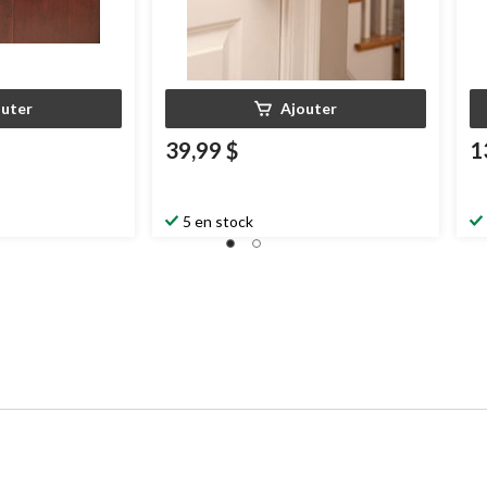
outer
Ajouter
39,99 $
1
5 en stock