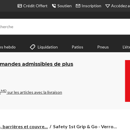
Accédez a
Crédit Offert
Soutien
Inscription
cherche
es hebdo
Liquidation
Patios
Pneus
L’ét
mmandes admissibles de plus
MD
e
sur les articles avec la livraison
Safety
 barrières et couvre...
Safety 1st Grip & Go - Verro...