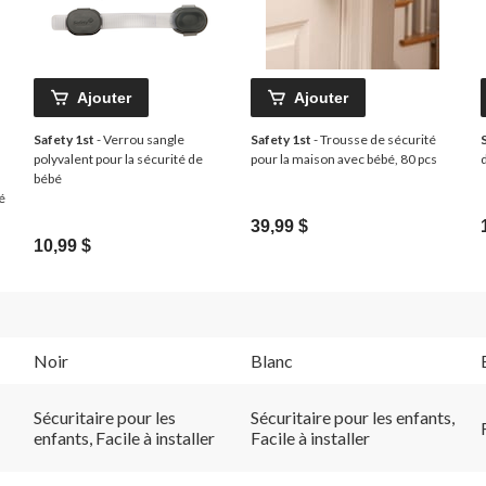
Ajouter
Ajouter
Safety 1st
- Verrou sangle
Safety 1st
- Trousse de sécurité
polyvalent pour la sécurité de
pour la maison avec bébé, 80 pcs
bébé
é
39,99 $
10,99 $
Noir
Blanc
Sécuritaire pour les
Sécuritaire pour les enfants,
enfants, Facile à installer
Facile à installer