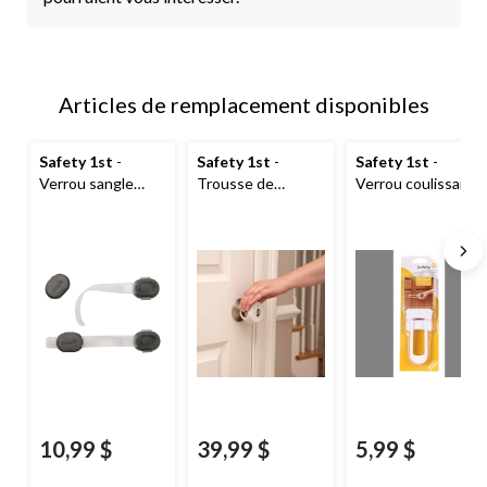
Articles de remplacement disponibles
Safety 1st
-
Safety 1st
-
Safety 1st
-
Verrou sangle
Trousse de
Verrou coulissant
polyvalent pour la
sécurité pour la
pour armoire, 2
sécurité de bébé
maison avec bébé,
pcs
80 pcs
10,99 $
39,99 $
5,99 $