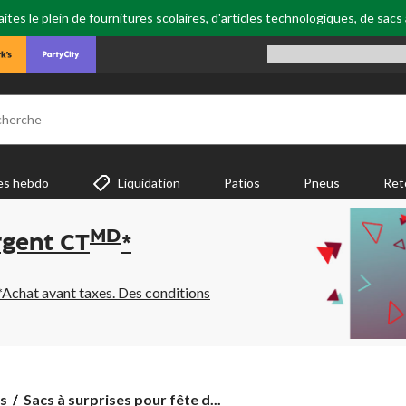
tes le plein de fournitures scolaires, d'articles technologiques, de sacs
cherche
es hebdo
Liquidation
Patios
Pneus
Ret
MD
rgent CT
*
*Achat avant taxes. Des conditions
Sacs
s
Sacs à surprises pour fête d...