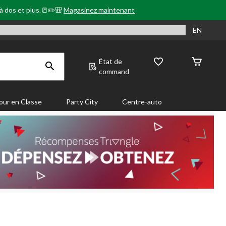
 à dos et plus.📒✏️🎒
Magasinez maintenant
EN
État de
command
our en Classe
Party City
Centre-auto