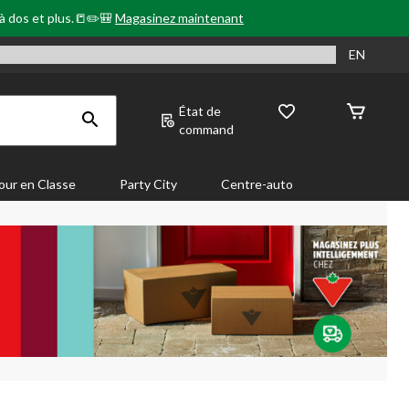
 à dos et plus.📒✏️🎒
Magasinez maintenant
EN
État de
command
our en Classe
Party City
Centre-auto