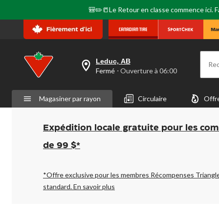
🎒✏️📒Le Retour en classe commence ici. Fai
Leduc, AB
Re
votre
Fermé
⋅ Ouverture à 06:00
magasin
préféré
est
Magasiner par rayon
Circulaire
Offr
Leduc,
AB,
courament
Fermé,
Expédition locale gratuite pour les co
Ouverture
à
de 99 $*
à
06:00
cliquer
pour
*Offre exclusive pour les membres Récompenses Triangl
changer
standard.
En savoir plus