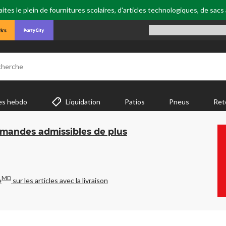
tes le plein de fournitures scolaires, d'articles technologiques, de sacs
cherche
es hebdo
Liquidation
Patios
Pneus
Ret
mmandes admissibles de plus
MD
e
sur les articles avec la livraison