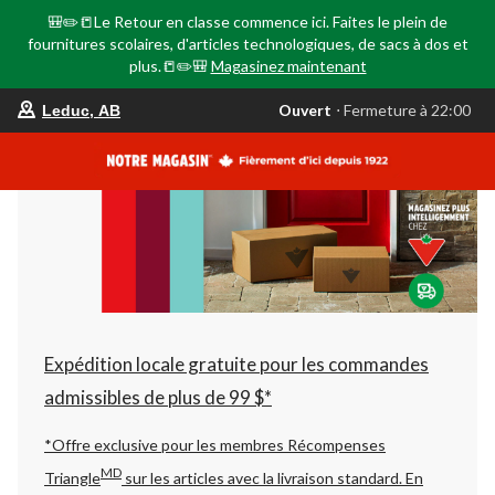
🎒✏️📒Le Retour en classe commence ici. Faites le plein de
fournitures scolaires, d'articles technologiques, de sacs à dos et
plus.📒✏️🎒
Magasinez maintenant
votre
Ouvert
⋅ Fermeture à 22:00
Leduc, AB
magasin
préféré
est
Leduc,
AB,
courament
Ouvert,
Fermeture
à
à
22:00
cliquer
pour
changer
Expédition locale gratuite pour les commandes
admissibles de plus de 99 $*
*Offre exclusive pour les membres Récompenses
MD
Triangle
sur les articles avec la livraison standard.
En