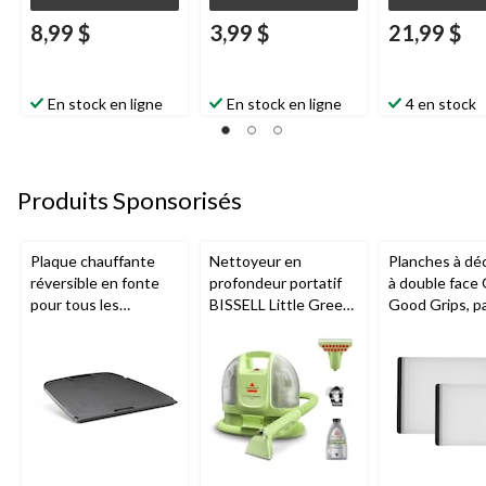
8,99 $
3,99 $
21,99 $
En stock en ligne
En stock en ligne
4 en stock
Produits Sponsorisés
Plaque chauffante
Nettoyeur en
Planches à dé
réversible en fonte
profondeur portatif
à double fac
pour tous les
BISSELL Little Green
Good Grips, pa
barbecues portatifs
Mini avec fil pour
au gaz Napoleon de
tapis et tissus
série Q285
d'ameublement