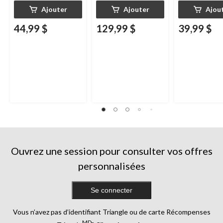
Ajouter
Ajouter
Ajou
44,99 $
129,99 $
39,99 $
Ouvrez une session pour consulter vos offres
personnalisées
Se connecter
Vous n’avez pas d’identifiant Triangle ou de carte Récompenses
MD