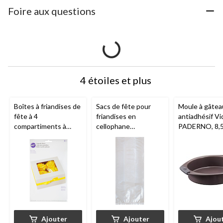
Foire aux questions
4 étoiles et plus
Boîtes à friandises de
Sacs de fête pour
Moule à gâtea
fête à 4
friandises en
antiadhésif Vi
compartiments à
cellophane
PADERNO, 8,5
fenêtre carrée
rectangulaires,
Wilton
pour petit
transparent, 5 po,
gâteau, blanc, 6 po,
paq. 25, pour fête
paq. 3, pour
d'anniversaire
transporter des
gâteaux/petits
gâteaux/biscuits/pro
duits de boulangerie
Ajouter
Ajouter
Ajou