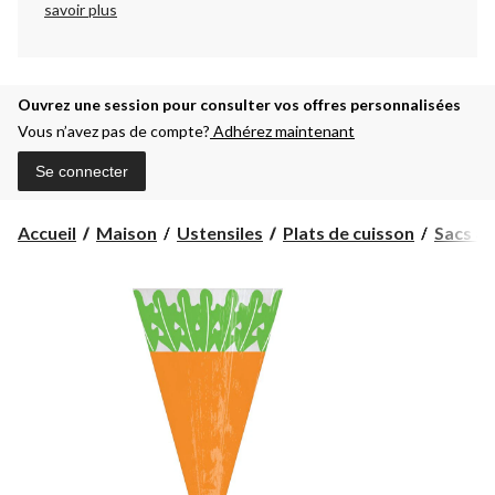
savoir plus
Ouvrez une session pour consulter vos offres personnalisées
Vous n’avez pas de compte?
Adhérez maintenant
Se connecter
Accueil
Maison
Ustensiles
Plats de cuisson
Sacs à 