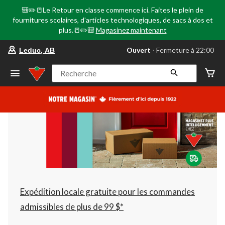
🎒✏️📒Le Retour en classe commence ici. Faites le plein de
fournitures scolaires, d'articles technologiques, de sacs à dos et
plus.📒✏️🎒
Magasinez maintenant
votre
Ouvert
⋅ Fermeture à 22:00
Leduc, AB
magasin
préféré
est
Recherche
Leduc,
AB,
courament
Ouvert,
Fermeture
à
à
22:00
cliquer
pour
changer
Expédition locale gratuite pour les commandes
admissibles de plus de 99 $*