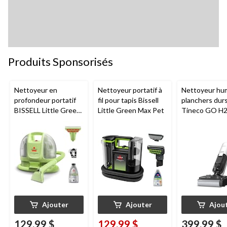
Produits Sponsorisés
Nettoyeur en
Nettoyeur portatif à
Nettoyeur hu
profondeur portatif
fil pour tapis Bissell
planchers dur
BISSELL Little Green
Little Green Max Pet
Tineco GO H
Mini avec fil pour
HammerHead
tapis et tissus
d'ameublement
Ajouter
Ajouter
Ajou
129,99 $
129,99 $
399,99 $