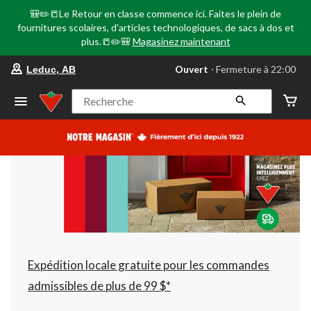
🎒✏️📒Le Retour en classe commence ici. Faites le plein de
fournitures scolaires, d'articles technologiques, de sacs à dos et
plus.📒✏️🎒
Magasinez maintenant
votre
Ouvert
⋅ Fermeture à 22:00
Leduc, AB
magasin
préféré
est
Recherche
Leduc,
AB,
courament
Ouvert,
Fermeture
à
à
22:00
cliquer
pour
changer
Expédition locale gratuite pour les commandes
admissibles de plus de 99 $*