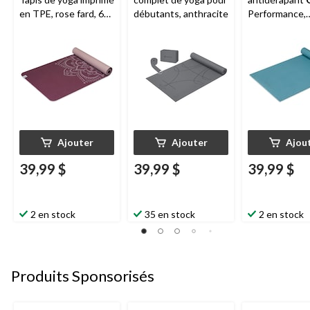
en TPE, rose fard, 6
débutants, anthracite
Performance,
mm
sarcelle, 5 mm
Ajouter
Ajouter
Ajou
39,99 $
39,99 $
39,99 $
2 en stock
35 en stock
2 en stock
Produits Sponsorisés