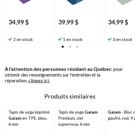
34,99 $
39,99 $
34,99 $
2 en stock
1 en stock
3 en stock
À l'attention des personnes résidant au Québec
: pour
obtenir des renseignements sur l'entretien et la
réparation,
cliquez ici.
Produits similaires
Tapis de yoga imprimé
Tapis de yoga
Gaiam
Gaiam
- Bloc 
Gaiam
en TPE, bleu,
Premium, ciel
gaufré, noir, 9
6 mm
supernova, 6 mm