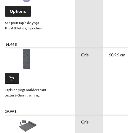
Options
Sac pour tapis de yoga
PurAthletics
, 5 poches
14,99 $
Gris
60,96 cm
Tapis de yoga antidérapant
texturé
Gaiam
, 6 mm,
imprimé peau de serpent
39,99 $
Gris
-