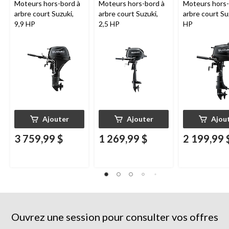
Moteurs hors-bord à
Moteurs hors-bord à
Moteurs hors-
arbre court Suzuki,
arbre court Suzuki,
arbre court Su
9,9 HP
2,5 HP
HP
Ajouter
Ajouter
Ajou
3 759,99 $
1 269,99 $
2 199,99 
Ouvrez une session pour consulter vos offres