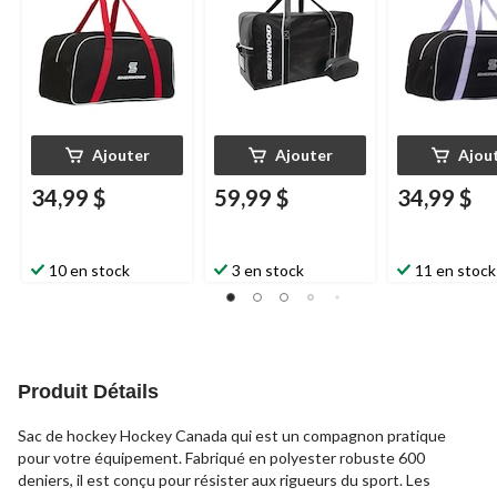
noir, 30 po
noir/violet, 30
Ajouter
Ajouter
Ajou
34,99 $
59,99 $
34,99 $
10 en stock
3 en stock
11 en stock
Produit Détails
Sac de hockey Hockey Canada qui est un compagnon pratique
pour votre équipement. Fabriqué en polyester robuste 600
deniers, il est conçu pour résister aux rigueurs du sport. Les