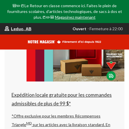
🎒✏️📒Le Retour en classe commence ici. Faites le plein de
fournitures scolaires, d'articles technologiques, de sacs à dos et
plus.📒✏️🎒
Magasinez maintenant
votre
Ouvert
⋅ Fermeture à 22:00
Leduc, AB
magasin
préféré
est
Leduc,
AB,
courament
Ouvert,
Fermeture
à
à
22:00
cliquer
pour
changer
Expédition locale gratuite pour les commandes
admissibles de plus de 99 $*
*Offre exclusive pour les membres Récompenses
MD
Triangle
sur les articles avec la livraison standard.
En