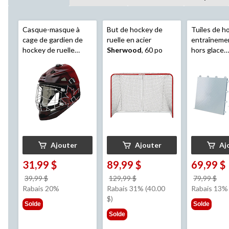
Casque-masque à
But de hockey de
Tuiles de h
cage de gardien de
ruelle en acier
entraînemen
hockey de ruelle
Sherwood
, 60 po
hors glace
Road Warrior
Sherwood
,
Canada, jeune
po, paq. 12
Ajouter
Ajouter
Aj
31,99 $
89,99 $
69,99 $
prix
prix
pri
39,99 $
129,99 $
79,99 $
était
était
éta
Rabais 20%
Rabais 31% (40.00
Rabais 13%
39,99 $
129,99 $
79,
$)
Solde
Solde
Solde