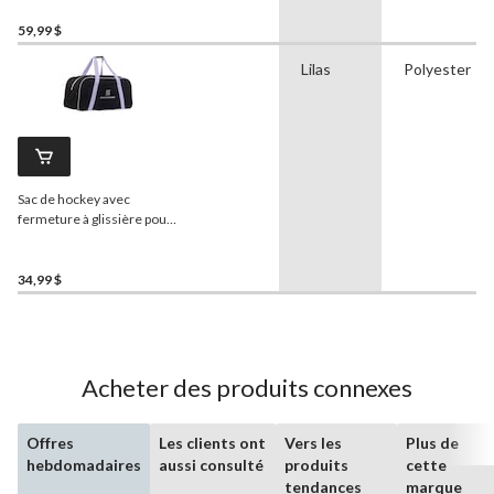
toilette, à transporter,
junior, noir, 30 po
59,99 $
Lilas
Polyester
Sac de hockey avec
fermeture à glissière pour
juniors
Sherwood
,
transportable, noir/violet,
30 po
34,99 $
Acheter des produits connexes
Offres
Les clients ont
Vers les
Plus de
hebdomadaires
aussi consulté
produits
cette
tendances
marque