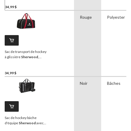
34,99 $
Rouge
Polyester
Sac de transport de hockey
à glissière
Sherwood
,
junior, noir/rouge, 30 po
34,99 $
Noir
Bâches
Sac de hockey bâche
d'équipe
Sherwood
avec
accessoires et trousse de