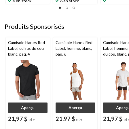
4 en stock
6 en stock
Produits Sponsorisés
Camisole Hanes Red
Camisole Hanes Red
Camisole Han
Label, col ras du cou,
Label, homme, blanc,
Label, homme, 
blanc, paq. 4
paq. 6
du cou, blanc, 
Aperçu
Aperçu
Aperç
21,97 $
21,97 $
21,97 $
et+
et+
et