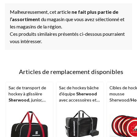
Malheureusement, cet article
ne fait plus partie de
l
’assortiment
du magasin que vous avez sélectionné et
les magasins de la région.
Ces produits similaires présentés ci-dessous pourraient
vous intéresser.
Articles de remplacement disponibles
Sac de transport de
Sac de hockey bâche
Cibles de hoc
hockey à glissière
d'équipe
Sherwood
mousse
Sherwood
, junior,
avec accessoires et
Sherwood/
Ho
noir/rouge, 30 po
trousse de toilette, à
Canada
, paq. 
transporter, junior,
noir, 30 po