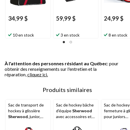
34,99 $
59,99 $
24,99 $
10 en stock
3 en stock
8 en stock
À l'attention des personnes résidant au Québec
: pour
obtenir des renseignements sur l'entretien et la
réparation,
cliquez ici.
Produits similaires
Sac de transport de
Sac de hockey bâche
Sac de hockey
hockey à glissière
d'équipe
Sherwood
fermeture à gl
Sherwood
, junior,
avec accessoires et
pour juniors
noir/rouge, 30 po
trousse de toilette, à
Sherwood
,
transporter, junior,
transportable,