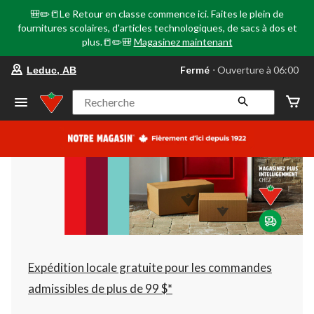
🎒✏️📒Le Retour en classe commence ici. Faites le plein de
fournitures scolaires, d'articles technologiques, de sacs à dos et
plus.📒✏️🎒
Magasinez maintenant
votre
Fermé
⋅ Ouverture à 06:00
Leduc, AB
magasin
préféré
est
Recherche
Leduc,
AB,
courament
Fermé,
Ouverture
à
à
06:00
cliquer
pour
changer
Expédition locale gratuite pour les commandes
admissibles de plus de 99 $*