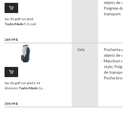
objets de val
Poignée de
transport
Sac de golf sur pied
TaylorMade
5.0, noir
269,99 $
Gris
Pochette po
objets de val
Manchon de
stylo, Poign
de transport,
Poche brodé
Sac de golf sur pied à 14
divisions
TaylorMade
Cart
Lite, gris
359,99 $