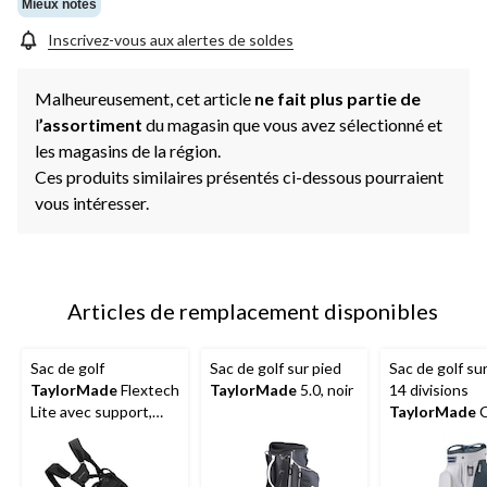
Mieux notés
Inscrivez-vous aux alertes de soldes
Malheureusement, cet article
ne fait plus partie de
l
’assortiment
du magasin que vous avez sélectionné et
les magasins de la région.
Ces produits similaires présentés ci-dessous pourraient
vous intéresser.
Articles de remplacement disponibles
Sac de golf
Sac de golf sur pied
Sac de golf sur
TaylorMade
Flextech
TaylorMade
5.0, noir
14 divisions
Lite avec support,
TaylorMade
C
noir
Lite, gris