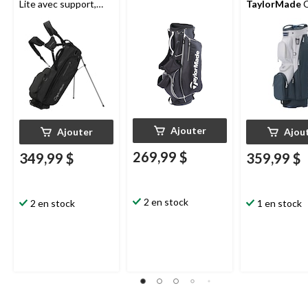
Lite avec support,
TaylorMade
C
noir
Lite, gris
Ajouter
Ajouter
Ajou
269,99 $
349,99 $
359,99 $
2 en stock
2 en stock
1 en stock