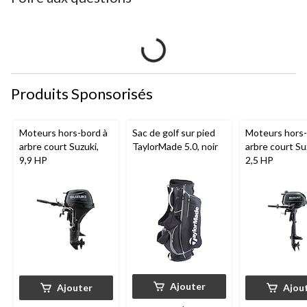
Produits Sponsorisés
Moteurs hors-bord à
Sac de golf sur pied
Moteurs hors-
arbre court Suzuki,
TaylorMade 5.0, noir
arbre court Su
9,9 HP
2,5 HP
Ajouter
Ajouter
Ajou