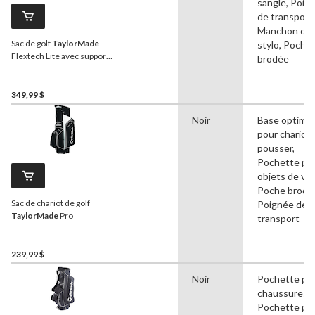
sangle, Poig
de transport,
Manchon de
Sac de golf
TaylorMade
stylo, Poche
Flextech Lite avec support,
brodée
noir
349,99 $
Noir
Base optimi
pour chariot 
pousser,
Pochette po
objets de val
Poche brodé
Sac de chariot de golf
Poignée de
TaylorMade
Pro
transport
239,99 $
Noir
Pochette po
chaussures,
Pochette po