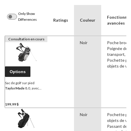
Only Show
Fonctionnal
Differences
Ratings
Couleur
avancées
Consultation en cours
Noir
Poche brodé
Poignée de
transport,
Pochette po
objets de val
Options
Sac de golf sur pied
TaylorMade
8.0, avec
poignée de transport, noir
199,99 $
Noir
Pochette po
objets de val
Passant de