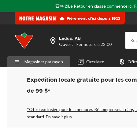
🎒✏️📒Le Retour en classe commence ici. Fai
Leduc, AB
Re
votre
Ouvert
⋅ Fermeture à 22:00
magasin
préféré
est
Magasiner par rayon
Circulaire
Offr
Leduc,
AB,
courament
Ouvert,
Expédition locale gratuite pour les co
Fermeture
à
de 99 $*
à
22:00
cliquer
pour
*Offre exclusive pour les membres Récompenses Triangl
changer
standard.
En savoir plus