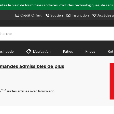
tes le plein de fournitures scolaires, d'articles technologiques, de sacs
Accédez a
Crédit Offert
Soutien
Inscription
cherche
es hebdo
Liquidation
Patios
Pneus
Ret
mmandes admissibles de plus
MD
e
sur les articles avec la livraison