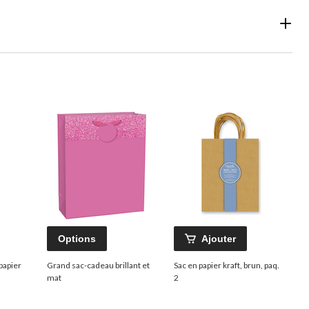
Options
Ajouter
papier
Grand sac-cadeau brillant et
Sac en papier kraft, brun, paq.
mat
2