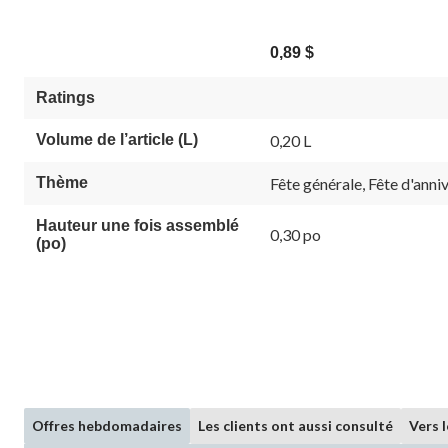
0,89 $
Ratings
Volume de l’article (L)
0,20 L
Thème
Fête générale, Fête d'anni
Hauteur une fois assemblé
0,30 po
(po)
Offres hebdomadaires
Les clients ont aussi consulté
Vers 