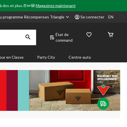
 à dos et plus.📒✏️🎒
Magasinez maintenant
u programme Récompenses Triangle
Se connecter
EN
État de
command
our en Classe
Party City
Centre-auto