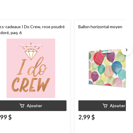
cs-cadeaux I Do Crew, rose poudré
Ballon horizontal moyen
 doré, paq. 6
Ajouter
Ajouter
,99 $
2,99 $