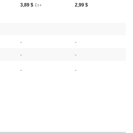
3,89 $
Et+
2,99 $
-
-
-
-
-
-