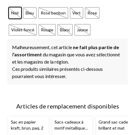
Noir
Bleu
Rose bonbon
Vert
Rose
Violet foncé
Rouge
Blanc
Jaune
Malheureusement, cet article
ne fait plus partie de
l
’assortiment
du magasin que vous avez sélectionné
et les magasins de la région.
Ces produits similaires présentés ci-dessous
pourraient vous intéresser.
Articles de remplacement disponibles
Sac en papier
Sacs-cadeaux à
Grand sac-cadeau
kraft, brun, paq. 2
motif métallique
brillant et mat
en papier kraft