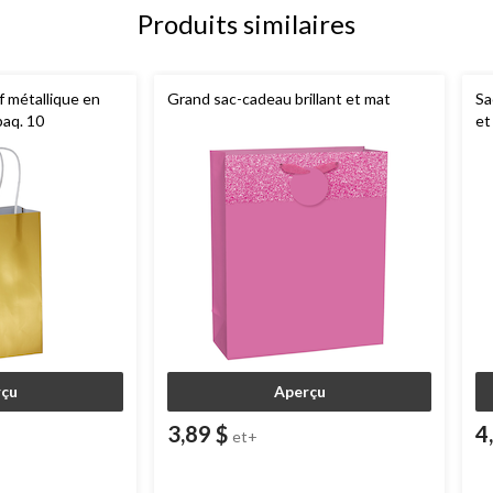
Produits similaires
f métallique en
Grand sac-cadeau brillant et mat
Sa
paq. 10
et
çu
Aperçu
3,89 $
4
et+