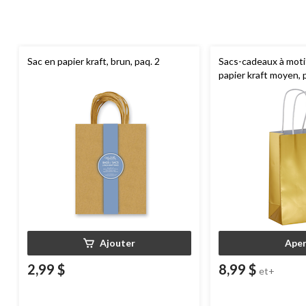
Sac en papier kraft, brun, paq. 2
Sacs-cadeaux à moti
papier kraft moyen, 
Ajouter
Aper
2,99 $
8,99 $
et+