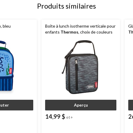
Produits similaires
, bleu
Boîte à lunch isotherme verticale pour
Gl
enfants
Thermos
, choix de couleurs
T
ca
outer
Aperçu
14,99 $
2
et+