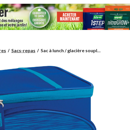
Sac
res
Sacs-repas
Sac à lunch / glacière soupl...
à
lunch
/
glacière
souple
isotherme
Thermos
Athleisure,
6
canettes