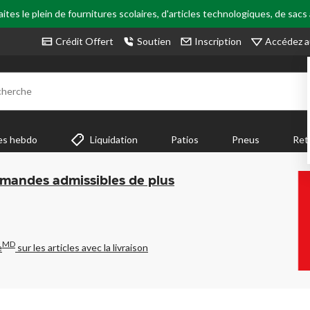
tes le plein de fournitures scolaires, d'articles technologiques, de sacs
Accédez a
Crédit Offert
Soutien
Inscription
cherche
es hebdo
Liquidation
Patios
Pneus
Ret
mmandes admissibles de plus
MD
e
sur les articles avec la livraison