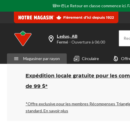
🎒✏️📒Le Retour en classe commence ici. Fai
Leduc, AB
Re
votre
Fermé
⋅ Ouverture à 06:00
magasin
préféré
est
Magasiner par rayon
Circulaire
Offr
Leduc,
AB,
courament
Fermé,
Expédition locale gratuite pour les co
Ouverture
à
de 99 $*
à
06:00
cliquer
pour
*Offre exclusive pour les membres Récompenses Triangl
changer
standard.
En savoir plus