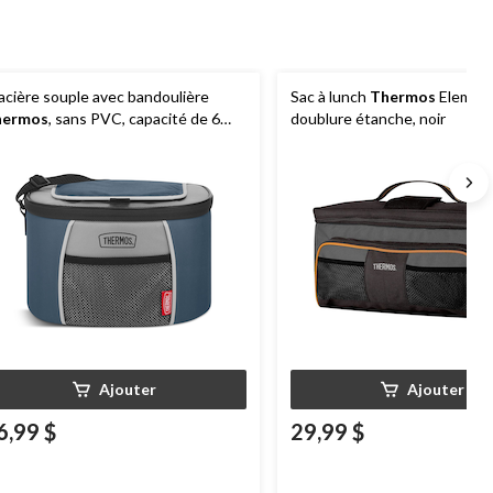
acière souple avec bandoulière
Sac à lunch
Thermos
Element
hermos
, sans PVC, capacité de 6
doublure étanche, noir
nettes, bleu
Ajouter
Ajouter
6,99 $
29,99 $