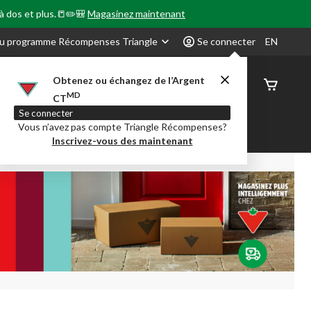
 à dos et plus.📒✏️🎒
Magasinez maintenant
u programme Récompenses Triangle
Se connecter
EN
Obtenez ou échangez de l’Argent
État de
MD
CT
command
Se connecter
Vous n’avez pas compte Triangle Récompenses?
our en Classe
Party City
Centre-auto
Inscrivez-vous des maintenant