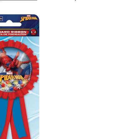
mérite
pour
fête
d'anniversaire
Spider-
Man
Webbed
Wonder