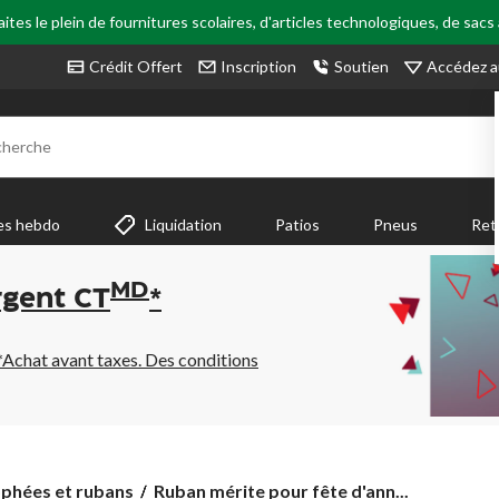
tes le plein de fournitures scolaires, d'articles technologiques, de sacs
Accédez a
Crédit Offert
Inscription
Soutien
cherche
es hebdo
Liquidation
Patios
Pneus
Ret
MD
rgent CT
*
*Achat avant taxes. Des conditions
Ruban
phées et rubans
Ruban mérite pour fête d'ann...