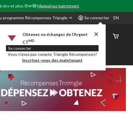
 à dos et plus.📒✏️🎒
Magasinez maintenant
u programme Récompenses Triangle
Se connecter
EN
Obtenez ou échangez de l’Argent
État de
MD
CT
command
Se connecter
Vous n’avez pas compte Triangle Récompenses?
our en Classe
Party City
Centre-auto
Inscrivez-vous des maintenant