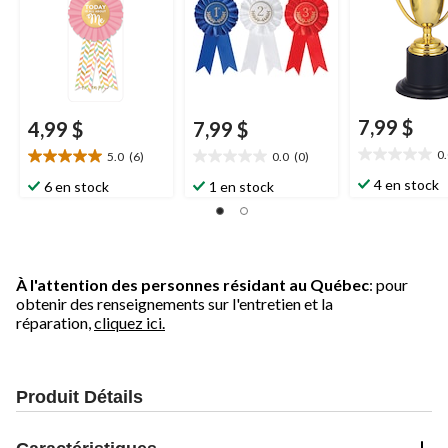
accessoire portable
pour anniversaires
7,99 $
4,99 $
7,99 $
0
5.0
(6)
0.0
(0)
0.0
5.0
0.0
étoile(s)
étoile(s)
étoile(s)
4 en stock
6 en stock
1 en stock
sur
sur
sur
5.
5.
5.
6
évaluations
À l'attention des personnes résidant au Québec
: pour
obtenir des renseignements sur l'entretien et la
réparation,
cliquez ici.
Produit Détails