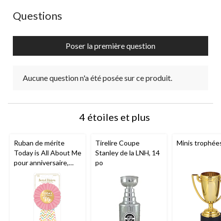
ouvrira
ouvrira
ouvrira
ouvrira
ouvrira
Aucune question n'a été posée sur ce produit.
Questions
le
le
le
le
le
formulaire
formulaire
formulaire
formulaire
formulaire
de
de
de
de
de
Poser la première question
soumission.
soumission.
soumission.
soumission.
soumission.
Aucune question n'a été posée sur ce produit.
4 étoiles et plus
Ruban de mérite
Tirelire Coupe
Minis trophées
Today is All About Me
Stanley de la LNH, 14
pour anniversaire,
po
rose/doré à chevrons,
taille unique,
accessoire portable
pour anniversaires