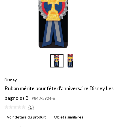
Disney
Ruban mérite pour fête d'anniversaire Disney Les
bagnoles 3
#843-5924-6
(0)
Aucune
cote
Voir détails du produit
Objets similaires
pour
ce