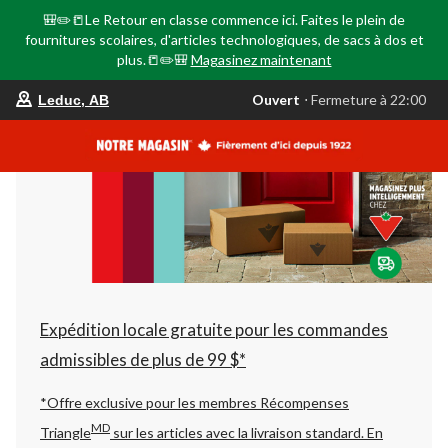
🎒✏️📒Le Retour en classe commence ici. Faites le plein de
fournitures scolaires, d'articles technologiques, de sacs à dos et
plus.📒✏️🎒
Magasinez maintenant
votre
Ouvert
⋅ Fermeture à 22:00
Leduc, AB
magasin
préféré
est
Leduc,
AB,
courament
Ouvert,
Fermeture
à
à
22:00
cliquer
pour
changer
Expédition locale gratuite pour les commandes
admissibles de plus de 99 $*
*Offre exclusive pour les membres Récompenses
MD
Triangle
sur les articles avec la livraison standard.
En