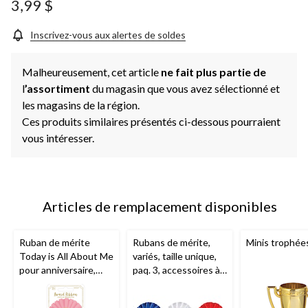
produit.
3,99 $
Lien
vers
la
Inscrivez-vous aux alertes de soldes
même
page.
Malheureusement, cet article
ne fait plus partie de
l
’assortiment
du magasin que vous avez sélectionné et
les magasins de la région.
Ces produits similaires présentés ci-dessous pourraient
vous intéresser.
Articles de remplacement disponibles
Ruban de mérite
Rubans de mérite,
Minis trophées
Today is All About Me
variés, taille unique,
pour anniversaire,
paq. 3, accessoires à
rose/doré à chevrons,
porter pour le sport
taille unique,