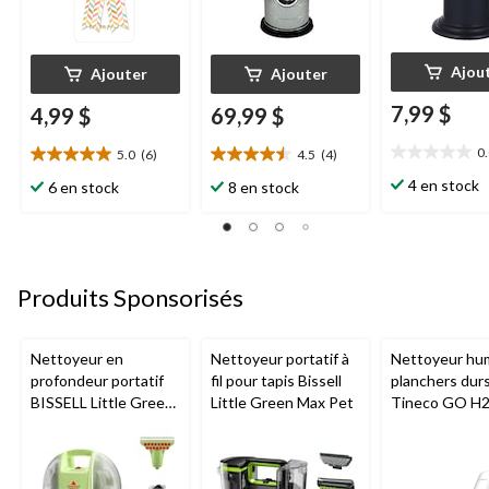
Ajou
Ajouter
Ajouter
7,99 $
4,99 $
69,99 $
0
5.0
(6)
4.5
(4)
0.0
5.0
4.5
étoile(s)
étoile(s)
étoile(s)
4 en stock
6 en stock
8 en stock
sur
sur
sur
5.
5.
5.
6
4
évaluations
évaluations
Produits Sponsorisés
Nettoyeur en
Nettoyeur portatif à
Nettoyeur hu
profondeur portatif
fil pour tapis Bissell
planchers dur
BISSELL Little Green
Little Green Max Pet
Tineco GO H
Mini avec fil pour
HammerHead
tapis et tissus
d'ameublement