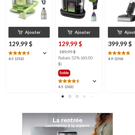
Ajouter
Ajouter
Ajou
129,99 $
129,99 $
399,99 $
prix
189,99 $
était
Rabais 32% (60.00
4.5
4.9
4.5
(252)
4.9
(256)
189,99 $
$)
étoile(s)
étoile(s)
sur
sur
Solde
5.
5.
252
256
4.5
4.5
(202)
évaluations
évaluations
étoile(s)
sur
5.
202
évaluations