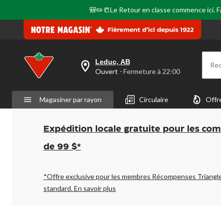
🎒✏️📒Le Retour en classe commence ici. Fai
Leduc, AB
Re
votre
Ouvert
⋅ Fermeture à 22:00
magasin
préféré
est
Magasiner par rayon
Circulaire
Offr
Leduc,
AB,
courament
Ouvert,
Expédition locale gratuite pour les co
Fermeture
à
de 99 $*
à
22:00
cliquer
pour
*Offre exclusive pour les membres Récompenses Triangl
changer
standard.
En savoir plus