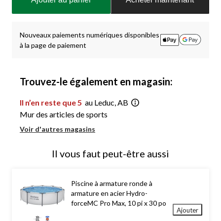
à
jour
à
1
Nouveaux paiements numériques disponibles
à la page de paiement
Trouvez-le également en magasin:
Il n’en reste que 5
au Leduc, AB
Mur des articles de sports
Voir d'autres magasins
Il vous faut peut-être aussi
Piscine à armature ronde à
armature en acier Hydro-
forceMC Pro Max, 10 pi x 30 po
Ajouter