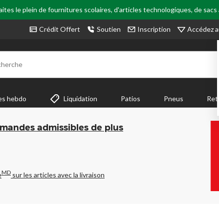
tes le plein de fournitures scolaires, d'articles technologiques, de sacs
Accédez a
Crédit Offert
Soutien
Inscription
cherche
es hebdo
Liquidation
Patios
Pneus
Ret
mmandes admissibles de plus
MD
e
sur les articles avec la livraison