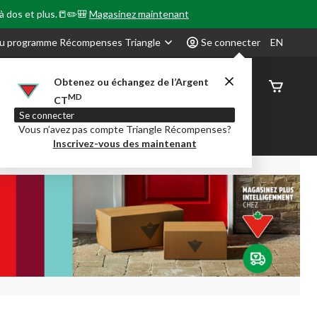
 à dos et plus.📒✏️🎒
Magasinez maintenant
u programme Récompenses Triangle
Se connecter
EN
Obtenez ou échangez de l’Argent
État de
MD
CT
command
Se connecter
Vous n’avez pas compte Triangle Récompenses?
our en Classe
Party City
Centre-auto
Inscrivez-vous des maintenant