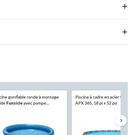
cine gonflable ronde à montage
Piscine à cadre en acier
Colem
pide
Funsicle
avec pompe
APX 365, 18 pi x 52 po
trante, 8 pi x 26 po