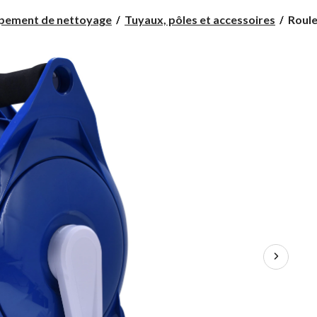
Roule
pement de nettoyage
Tuyaux, pôles et accessoires
Roule
de
tuyau
de
vidan
de
piscin
Aquar
pour
tuyau
de
100
pi
et
moins