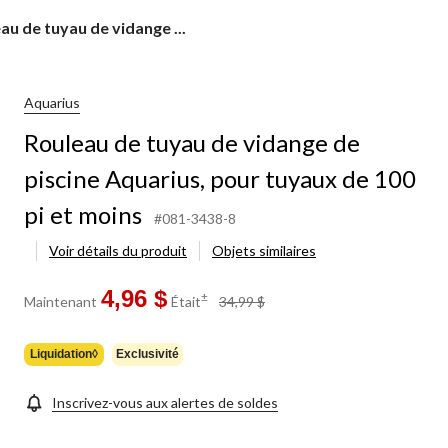
au
au de tuyau de vidange ...
ge
Aquarius
Rouleau de tuyau de vidange de
e
ius,
piscine Aquarius, pour tuyaux de 100
x
pi et moins
#081-3438-8
Voir détails du produit
Objets similaires
4,96 $
prix
±
Maintenant
Était
34,99 $
était
34,99 $
Liquidation◊
Exclusivité
Inscrivez-vous aux alertes de soldes