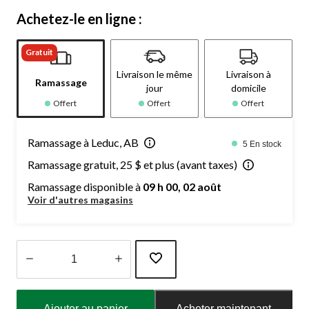
Achetez-le en ligne :
Gratuit
Livraison le même
Livraison à
Ramassage
jour
domicile
Offert
Offert
Offert
Ramassage à Leduc, AB
5 En stock
Ramassage gratuit, 25 $ et plus (avant taxes)
Ramassage disponible à
09 h 00, 02 août
Voir d'autres magasins
Quantité
mise
Ajouter au panier
Acheter maintenant