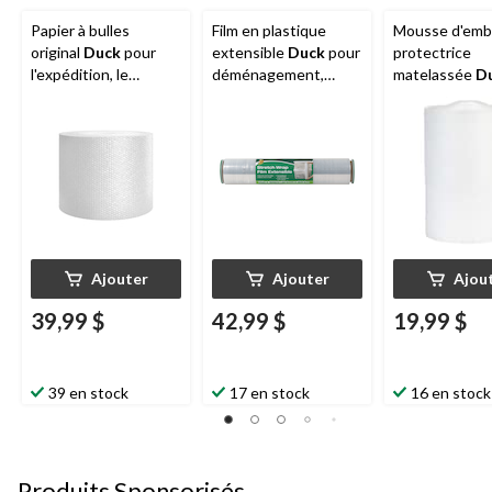
Papier à bulles
Film en plastique
Mousse d'emb
original
Duck
pour
extensible
Duck
pour
protectrice
l'expédition, le
déménagement,
matelassée
D
déménagement, le
emballage et
pour expéditio
rangement, 12 po x
rangement,
déménagemen
175 pi
transparent, 20 po x 1
rangement, 12
000 pi
40 pi
Ajouter
Ajouter
Ajou
39,99 $
42,99 $
19,99 $
39 en stock
17 en stock
16 en stock
Produits Sponsorisés