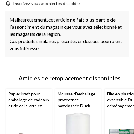
Inscrivez-vous aux alertes de soldes
Malheureusement, cet article
ne fait plus partie de
l
’assortiment
du magasin que vous avez sélectionné et
les magasins de la région.
Ces produits similaires présentés ci-dessous pourraient
vous intéresser.
Articles de remplacement disponibles
Papier kraft pour
Mousse d'emballage
Film en plasti
emballage de cadeaux
protectrice
extensible
Du
et de colis, arts et
matelassée
Duck
déménagemen
artisanat, recyclable,
pour expédition,
emballage et
biodégradable, 24 po
déménagement et
rangement,
x 40 pi
rangement, 12 po x
transparent, 2
40 pi
000 pi