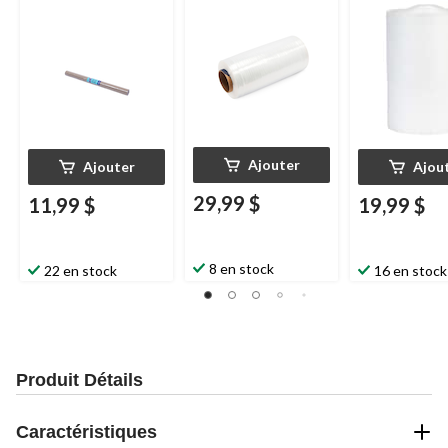
artisanat, recyclable,
pour expéditio
biodégradable, 24 po
déménagemen
x 40 pi
rangement, 12
40 pi
Ajouter
Ajouter
Ajou
29,99 $
11,99 $
19,99 $
8 en stock
22 en stock
16 en stock
Produit Détails
Caractéristiques