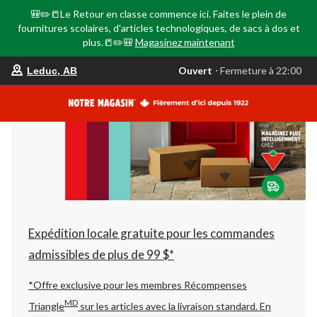
🎒✏️📒Le Retour en classe commence ici. Faites le plein de
fournitures scolaires, d'articles technologiques, de sacs à dos et
plus.📒✏️🎒
Magasinez maintenant
votre
Ouvert
⋅ Fermeture à 22:00
Leduc, AB
magasin
préféré
est
Leduc,
AB,
courament
Ouvert,
Fermeture
à
à
22:00
cliquer
pour
changer
Expédition locale gratuite pour les commandes
admissibles de plus de 99 $*
*Offre exclusive pour les membres Récompenses
MD
Triangle
sur les articles avec la livraison standard.
En