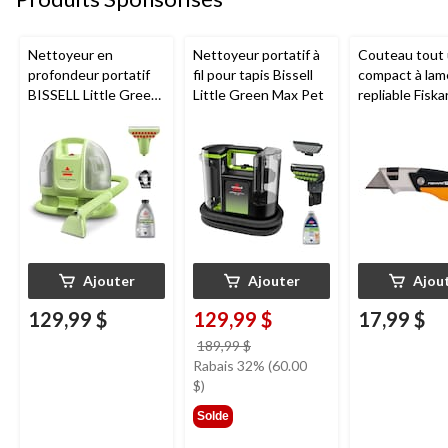
Nettoyeur en
Nettoyeur portatif à
Couteau tout
profondeur portatif
fil pour tapis Bissell
compact à lam
BISSELL Little Green
Little Green Max Pet
repliable Fiska
Mini avec fil pour
tapis et tissus
d'ameublement
Ajouter
Ajouter
Ajou
129,99 $
129,99 $
17,99 $
prix
189,99 $
était
Rabais 32% (60.00
189,99 $
$)
Solde