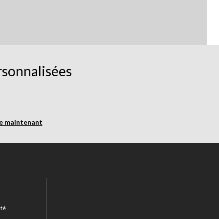
rsonnalisées
re maintenant
ité