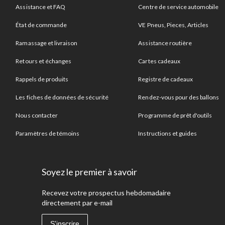
Assistance et FAQ
Centre de service automobile
État de commande
VE Pneus, Pieces, Articles
Ramassage et livraison
Assistance routière
Retours et échanges
Cartes cadeaux
Rappels de produits
Registre de cadeaux
Les fiches de données de sécurité
Rendez-vous pour des ballons
Nous contacter
Programme de prêt d'outils
Paramètres de témoins
Instructions et guides
Soyez le premier à savoir
Recevez votre prospectus hebdomadaire
directement par e-mail
S'inscrire