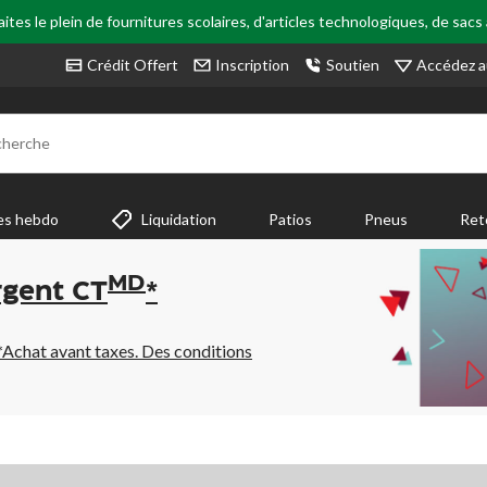
tes le plein de fournitures scolaires, d'articles technologiques, de sacs
Accédez a
Crédit Offert
Inscription
Soutien
cherche
es hebdo
Liquidation
Patios
Pneus
Ret
MD
rgent CT
*
*Achat avant taxes. Des conditions