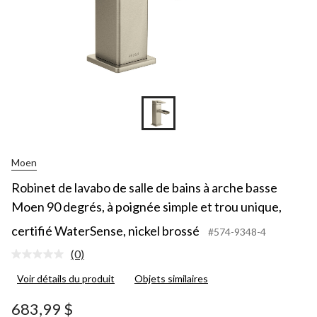
Moen
Robinet de lavabo de salle de bains à arche basse
Moen 90 degrés, à poignée simple et trou unique,
certifié WaterSense, nickel brossé
#574-9348-4
(0)
Aucune
cote
Voir détails du produit
Objets similaires
pour
ce
produit.
683,99 $
Lien