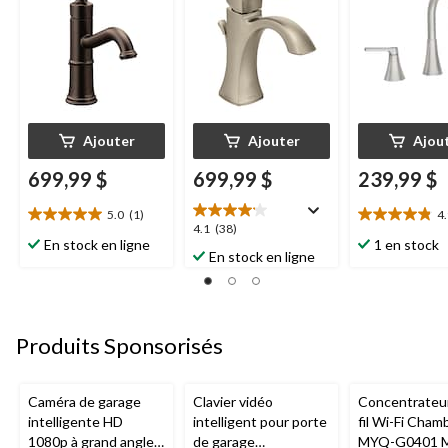
WaterSense, bronze
brossé
huilé
Ajouter
Ajouter
Ajou
699,99 $
699,99 $
239,99 $
5.0
(1)
4
5.0
4.9
4.1
4.1
(38)
étoile(s)
étoile(s)
En stock en ligne
1 en stock
étoile(s)
En stock en ligne
sur
sur
sur
5.
5.
5.
1
7
38
évaluation
évaluations
évaluations
Produits Sponsorisés
Caméra de garage
Clavier vidéo
Concentrateu
intelligente HD
intelligent pour porte
fil Wi-Fi Cham
1080p à grand angle
de garage
MYQ-G0401 