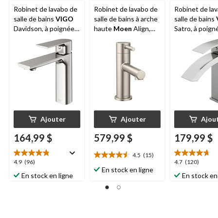
Robinet de lavabo de
Robinet de lavabo de
Robinet de la
salle de bains
VIGO
salle de bains à arche
salle de bains
Davidson, à poignée
haute
Moen
Align,
Satro, à poign
simple et trou unique,
poignée simple et
simple et trou
certifié WaterSense,
trou unique, nickel
certifié Wate
nickel brossé
brossé
nickel brossé
Ajouter
Ajouter
Ajou
164,99 $
579,99 $
179,99 $
4.5
(15)
4.5
4.9
4.7
4.9
(96)
4.7
(120)
étoile(s)
En stock en ligne
étoile(s)
étoile(s)
En stock en ligne
En stock en
sur
sur
sur
5.
5.
5.
15
96
120
évaluations
évaluations
évaluations