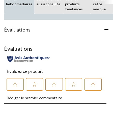
hebdomadaires
aussi consulté
produits
cette
tendances
marque
Évaluations
Évaluations
Évaluez ce produit
Sélectionnez
Sélectionnez
Sélectionnez
Sélectionnez
Sélectionnez
Rédiger le premier commentaire
pour
pour
pour
pour
pour
évaluer
évaluer
évaluer
évaluer
évaluer
l'article
l'article
l'article
l'article
l'article
à
à
à
à
à