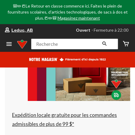
🎒✏️📒Le Retour en classe commence ici. Faites le plein de
fournitures scolaires, d'articles technologiques, de sacs à dos et
plus.📒✏️🎒
Magasinez maintenant
votre
Ouvert
⋅ Fermeture à 22:00
Leduc, AB
magasin
préféré
est
Recherche
Leduc,
AB,
courament
Ouvert,
Fermeture
à
à
22:00
cliquer
pour
changer
Expédition locale gratuite pour les commandes
admissibles de plus de 99 $*