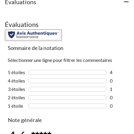
Évaluations
Évaluations
Sommaire de la notation
Sélectionner une ligne pour filtrer les commentaires
5 étoiles
étoiles
4
4 commentai
4 étoiles
étoiles
0
0 commentai
3 étoiles
étoiles
1
1 commentai
2 étoiles
étoiles
0
0 commentai
1 étoile
étoiles
0
0 commentai
Note générale