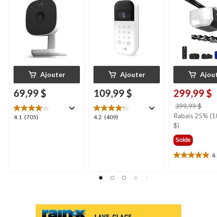
nocturne, résistante
nocturne, résistant
Chamberlain
aux intempéries
aux intempéries,
blanc
Ajouter
Ajouter
Ajou
69,99 $
109,99 $
299,99 $
prix
399,99 $
étai
Rabais 25% (1
4.1
4.2
4.1
(705)
4.2
(409)
399,
$)
étoile(s)
étoile(s)
sur
sur
Solde
5.
5.
705
409
4
4.9
évaluations
évaluations
étoile(s)
sur
5.
11
évaluations