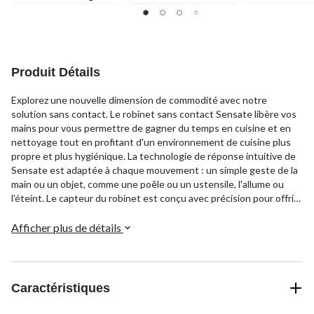
sur
5.
5.
5.
17
42
42
évaluations
évaluations
évaluations
Produit Détails
Explorez une nouvelle dimension de commodité avec notre
solution sans contact. Le robinet sans contact Sensate libère vos
mains pour vous permettre de gagner du temps en cuisine et en
nettoyage tout en profitant d'un environnement de cuisine plus
propre et plus hygiénique. La technologie de réponse intuitive de
Sensate est adaptée à chaque mouvement : un simple geste de la
main ou un objet, comme une poêle ou un ustensile, l'allume ou
l'éteint. Le capteur du robinet est conçu avec précision pour offrir
un fonctionnement fiable à chaque utilisation et prévenir les
activations involontaires lorsque vous utilisez l'évier. Le système
Afficher plus de détails
d'accrochage DockNetik de Kohler fixe la douchette rétractable au
bec.
Caractéristiques