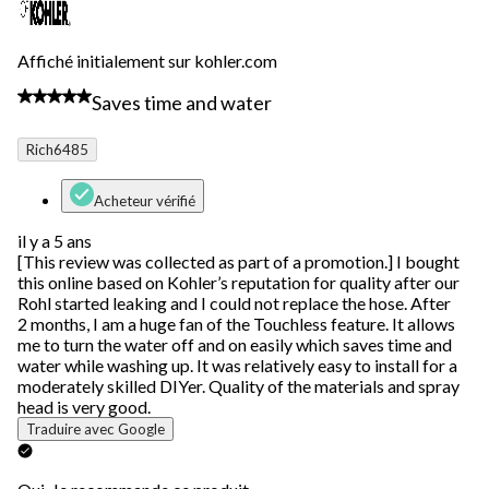
Affiché initialement sur kohler.com
5 étoile(s) sur 5.
Saves time and water
Rich6485
Acheteur vérifié
il y a 5 ans
[This review was collected as part of a promotion.] I bought
this online based on Kohler’s reputation for quality after our
Rohl started leaking and I could not replace the hose. After
2 months, I am a huge fan of the Touchless feature. It allows
me to turn the water off and on easily which saves time and
water while washing up. It was relatively easy to install for a
moderately skilled DIYer. Quality of the materials and spray
head is very good.
Traduire avec Google