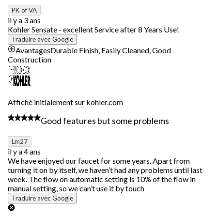
sur
5
PK of VA
commentaire.
il y a 3 ans
Kohler Sensate - excellent Service after 8 Years Use!
Traduire avec Google
Avantages
Durable Finish, Easily Cleaned, Good
Construction
Affiché initialement sur kohler.com
3 étoile(s) sur 5.
Good features but some problems
Lm27
il y a 4 ans
We have enjoyed our faucet for some years. Apart from
turning it on by itself, we haven’t had any problems until last
week. The flow on automatic setting is 10% of the flow in
manual setting, so we can’t use it by touch
Traduire avec Google