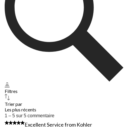
Filtres
Trier par
Les plus récents
1
1 – 5 sur 5 commentaire
à
5 étoile(s) sur 5.
Excellent Service from Kohler
5