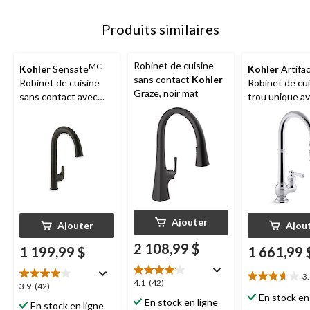
Produits similaires
Robinet de cuisine
MC
Kohler
Sensate
Kohler
Artifa
sans contact
Kohler
Robinet de cuisine
Robinet de cui
Graze, noir mat
sans contact avec
trou unique a
bec extractible de 15
extractible de
1/2 po, douchette à 2
po, douchette
fonctions, bronze
fonctions, ch
huilé
poli
Ajouter
Ajouter
Ajou
2 108,99 $
1 199,99 $
1 661,99 
3
3.6
4.1
4.1
(42)
3.9
3.9
(42)
étoile(s)
étoile(s)
En stock en
étoile(s)
En stock en ligne
En stock en ligne
sur
sur