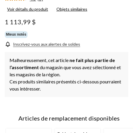
Lire
les
Voir détails du produit
Objets similaires
5
commentaires.
Lien
1 113,99 $
vers
la
même
Mieux notés
page.
Inscrivez-vous aux alertes de soldes
Malheureusement, cet article
ne fait plus partie de
l
’assortiment
du magasin que vous avez sélectionné et
les magasins de la région.
Ces produits similaires présentés ci-dessous pourraient
vous intéresser.
Articles de remplacement disponibles