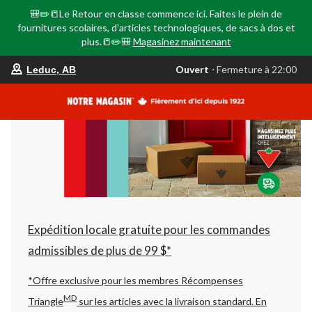
🎒✏️📒Le Retour en classe commence ici. Faites le plein de
fournitures scolaires, d'articles technologiques, de sacs à dos et
plus.📒✏️🎒
Magasinez maintenant
votre
Ouvert
⋅ Fermeture à 22:00
Leduc, AB
magasin
préféré
est
Leduc,
AB,
courament
Ouvert,
Fermeture
à
à
22:00
cliquer
pour
changer
Expédition locale gratuite pour les commandes
admissibles de plus de 99 $*
*Offre exclusive pour les membres Récompenses
MD
Triangle
sur les articles avec la livraison standard.
En