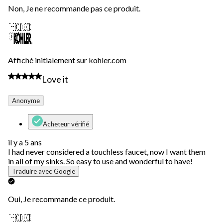
Non, Je ne recommande pas ce produit.
Affiché initialement sur kohler.com
5 étoile(s) sur 5.
Love it
Anonyme
Acheteur vérifié
il y a 5 ans
I had never considered a touchless faucet, now I want them
in all of my sinks. So easy to use and wonderful to have!
Traduire avec Google
Oui, Je recommande ce produit.