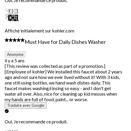
Oui, Je recommande ce produit.
Affiché initialement sur kohler.com
5 étoile(s) sur 5.
Must Have for Daily Dishes Washer
Anonyme
il y a 5 ans
[This review was collected as part of a promotion.]
[Employee of kohler] We installed this faucet about 2 years
ago and not sure how we ever lived without it! With 3 kids,
one still using bottles, we hand wash dishes daily. This
faucet makes washing/rinsing so easy - and I don't get
water all over. Also, nice for cleaning up kid messes when
my hands are full of food, paint... or worse.
Traduire avec Google
Oui, Je recommande ce produit.