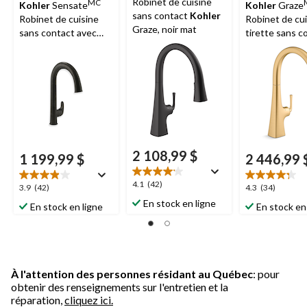
Robinet de cuisine
MC
Kohler
Sensate
Kohler
Graze
sans contact
Kohler
Robinet de cuisine
Robinet de cui
Graze, noir mat
sans contact avec
tirette sans c
bec extractible de 15
avec douchett
1/2 po, douchette à 2
fonctions, lait
fonctions, bronze
moderne bros
huilé
éclatant
2 108,99 $
1 199,99 $
2 446,99 
4.1
4.1
(42)
3.9
4.3
3.9
(42)
4.3
(34)
étoile(s)
étoile(s)
étoile(s)
En stock en ligne
En stock en ligne
En stock en
sur
sur
sur
5.
5.
5.
42
42
34
évaluations
évaluations
évaluations
À l'attention des personnes résidant au Québec
: pour
obtenir des renseignements sur l'entretien et la
réparation,
cliquez ici.