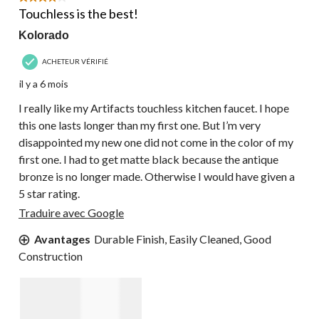
Touchless is the best!
Kolorado
ACHETEUR VÉRIFIÉ
il y a 6 mois
I really like my Artifacts touchless kitchen faucet. I hope
this one lasts longer than my first one. But I’m very
disappointed my new one did not come in the color of my
first one. I had to get matte black because the antique
bronze is no longer made. Otherwise I would have given a
5 star rating.
Traduire avec Google
Avantages
Durable Finish, Easily Cleaned, Good
Construction