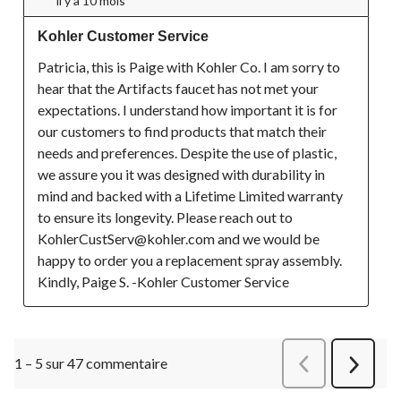
il y a 10 mois
Kohler Customer Service
Patricia, this is Paige with Kohler Co. I am sorry to 
hear that the Artifacts faucet has not met your 
expectations. I understand how important it is for 
our customers to find products that match their 
needs and preferences. Despite the use of plastic, 
we assure you it was designed with durability in 
mind and backed with a Lifetime Limited warranty 
to ensure its longevity. Please reach out to 
KohlerCustServ@kohler.com and we would be 
happy to order you a replacement spray assembly. 
Kindly, Paige S. -Kohler Customer Service
1 – 5 sur 47 commentaire
Précédentcommen
Suivant
commen