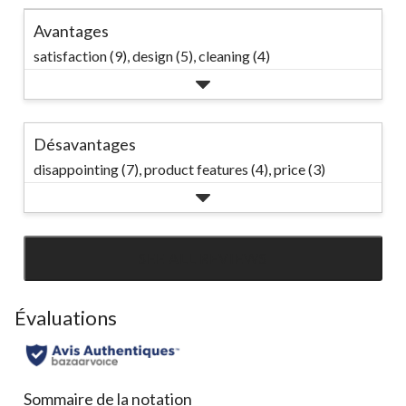
Avantages
satisfaction (9),
design (5),
cleaning (4)
Désavantages
disappointing (7),
product features (4),
price (3)
SEE ALL REVIEWS
Click
to
go
Évaluations
to
all
reviews
Sommaire de la notation