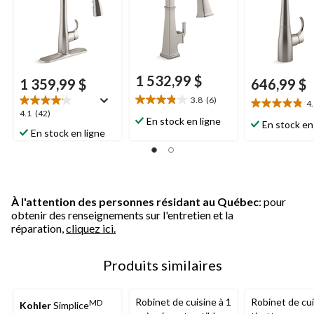
1 532,99 $
1 359,99 $
646,99 $
3.8
(6)
4
3.8
4.9
4.1
4.1
(42)
étoile(s)
En stock en ligne
étoile(s)
En stock en
étoile(s)
sur
En stock en ligne
sur
sur
5.
5.
5.
6
24
42
évaluations
évaluations
évaluations
À l'attention des personnes résidant au Québec
: pour
obtenir des renseignements sur l'entretien et la
réparation,
cliquez ici.
Produits similaires
Robinet de cuisine à 1
Robinet de cui
MD
Kohler
Simplice