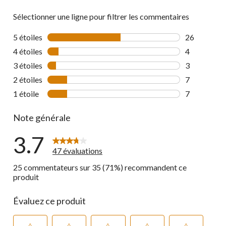
Sélectionner une ligne pour filtrer les commentaires
5 étoiles
étoiles
26
26 commenta
4 étoiles
étoiles
4
4 commentai
3 étoiles
étoiles
3
3 commentai
2 étoiles
étoiles
7
7 commentai
1 étoile
étoiles
7
7 commentai
Note générale
3.7
47 évaluations
25 commentateurs sur 35 (71%) recommandent ce
produit
Évaluez ce produit