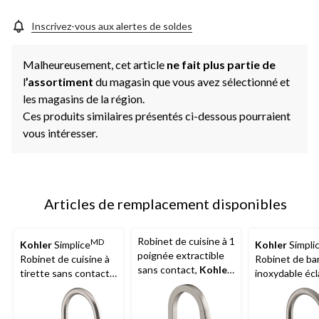
même
page.
Inscrivez-vous aux alertes de soldes
Malheureusement, cet article
ne fait plus partie de
l
’assortiment
du magasin que vous avez sélectionné et
les magasins de la région.
Ces produits similaires présentés ci-dessous pourraient
vous intéresser.
Articles de remplacement disponibles
Robinet de cuisine à 1
MD
Kohler
Simplice
Kohler
Simpli
poignée extractible
Robinet de cuisine à
Robinet de bar
sans contact,
Kohler
tirette sans contact,
inoxydable écl
MC
acier inoxydable
Riff
, inox écl
éclatant