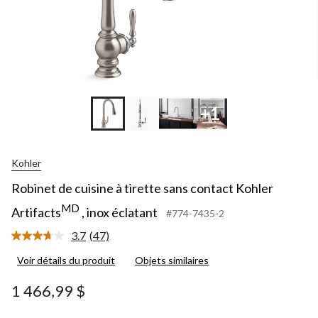
+1
Kohler
Robinet de cuisine à tirette sans contact Kohler
MD
Artifacts
, inox éclatant
#774-7435-2
3.7
(47)
Lire
les
Voir détails du produit
Objets similaires
47
commentaires.
Lien
1 466,99 $
vers
la