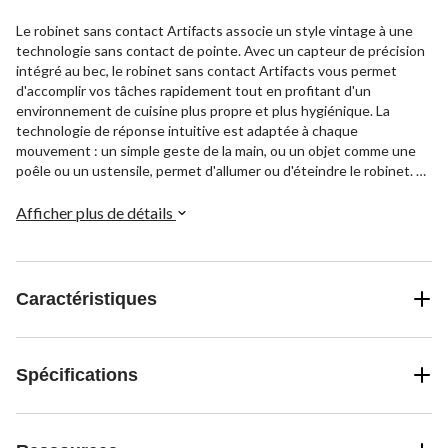
Le robinet sans contact Artifacts associe un style vintage à une
technologie sans contact de pointe. Avec un capteur de précision
intégré au bec, le robinet sans contact Artifacts vous permet
d'accomplir vos tâches rapidement tout en profitant d'un
environnement de cuisine plus propre et plus hygiénique. La
technologie de réponse intuitive est adaptée à chaque
mouvement : un simple geste de la main, ou un objet comme une
poêle ou un ustensile, permet d'allumer ou d'éteindre le robinet. La
tête de pulvérisation rétractable à 3 fonctions vous permet
d'effectuer différentes tâches : le vaporisateur BerrySoft pour la
Afficher plus de détails
préparation des aliments; un jet aéré pour le remplissage des
casseroles; et le puissant vaporisateur Sweep pour le nettoyage.
Caractéristiques
Spécifications