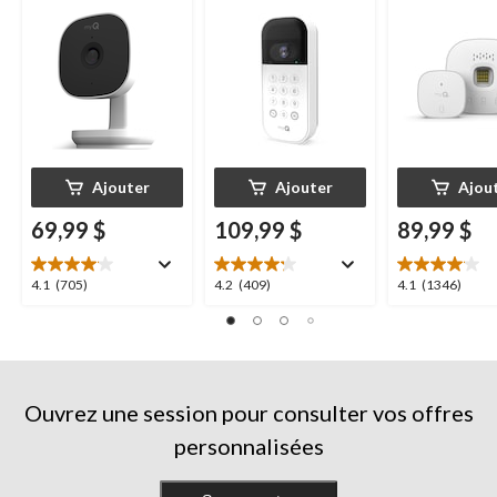
Chamberlain, vision
Chamberlain, vision
pour porte de
nocturne, résistante
nocturne, résistant
aux intempéries
aux intempéries,
blanc
Ajouter
Ajouter
Ajou
69,99 $
109,99 $
89,99 $
4.1
4.2
4.1
4.1
(705)
4.2
(409)
4.1
(1346)
étoile(s)
étoile(s)
étoile(s)
sur
sur
sur
5.
5.
5.
705
409
1346
évaluations
évaluations
évaluations
Ouvrez une session pour consulter vos offres
personnalisées