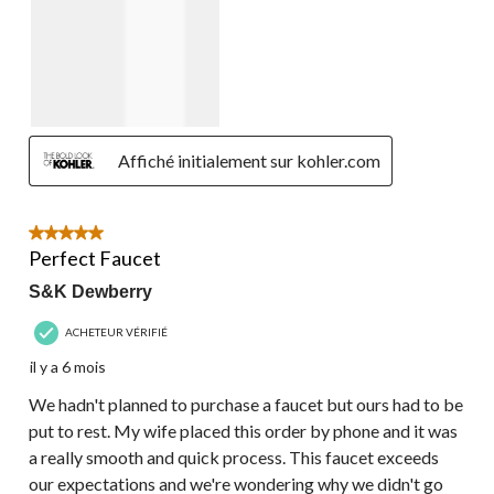
Affiché initialement sur kohler.com
5 étoile(s) sur 5.
Perfect Faucet
S&K Dewberry
ACHETEUR VÉRIFIÉ
il y a 6 mois
We hadn't planned to purchase a faucet but ours had to be
put to rest. My wife placed this order by phone and it was
a really smooth and quick process. This faucet exceeds
our expectations and we're wondering why we didn't go