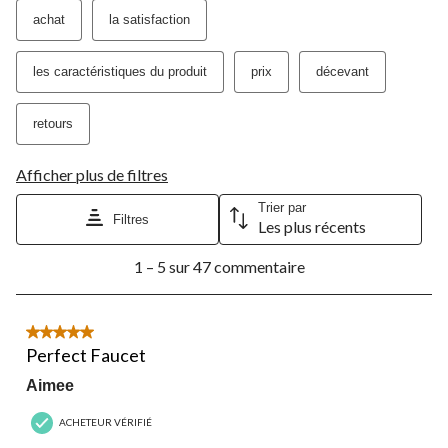
achat
la satisfaction
les caractéristiques du produit
prix
décevant
retours
Afficher plus de filtres
Trier par
Filtres
Les plus récents
1
1 – 5 sur 47 commentaire
à
5
sur
47
5 étoile(s) sur 5.
commentaire.
Perfect Faucet
Aimee
ACHETEUR VÉRIFIÉ