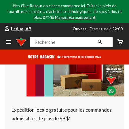
🎒✏️📒Le Retour en classe commence ici. Faites le plein de
fournitures scolaires, d'articles technologiques, de sacs à dos et
plus.📒✏️🎒
Magasinez maintenant
votre
Ouvert
⋅ Fermeture à 22:00
Leduc, AB
magasin
préféré
est
Recherche
Leduc,
AB,
courament
Ouvert,
Fermeture
à
à
22:00
cliquer
pour
changer
Expédition locale gratuite pour les commandes
admissibles de plus de 99 $*