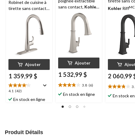
poignée extractible
tirette sans c
Robinet de cuisine à
sans contact,
Kohler
MC
tirette sans contact,
Kohler
Riff
MC
acier inoxydable
Riff
, inox écl
MD
KOHLER
K
éclatant
noir mat
Ajouter
Ajouter
Ajou
1 532,99 $
1 359,99 $
2 060,99 
3.8
(6)
3
3.8
3.8
4.1
4.1
(42)
étoile(s)
En stock en ligne
étoile(s)
En stock en
étoile(s)
sur
En stock en ligne
sur
sur
5.
5.
5.
6
6
42
évaluations
évaluations
évaluations
Produit Détails