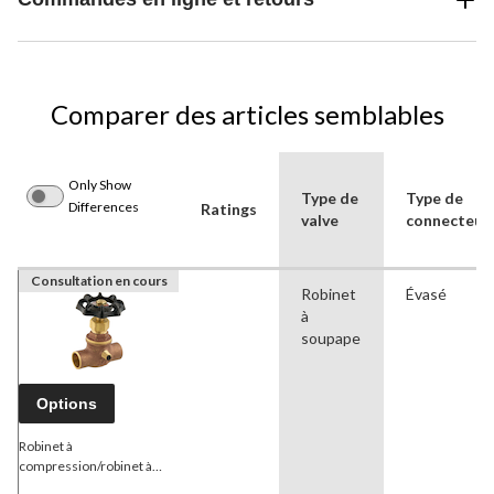
Comparer des articles semblables
Only Show
Type de
Type de
Differences
Ratings
valve
connecteur
Consultation en cours
Robinet
Évasé
à
soupape
Options
Robinet à
compression/robinet à
soupape
PlumbShop
en