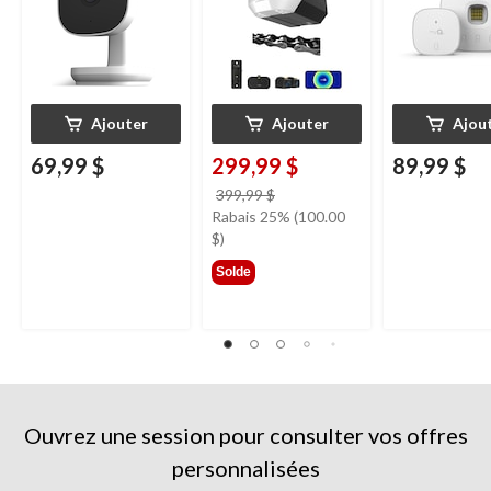
Ajouter
Ajouter
Ajou
69,99 $
299,99 $
89,99 $
prix
399,99 $
était
Rabais 25% (100.00
399,99 $
$)
Solde
Ouvrez une session pour consulter vos offres
personnalisées