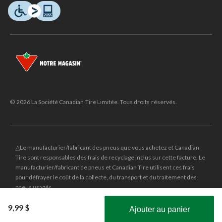
© 2026 La Société Canadian Tire Limitée. Tous droits réservés.
△Le manufacturier/fabricant des pneus que vous achetez et Canadian
Tire sont responsables des frais de recyclage inclus sur cette facture. Le
manufacturier/fabricant de pneus et Canadian Tire utilisent ces frais
pour défrayer le coût de la collecte, du transport et du traitement des
pneus usagés.
MD
CANADIAN TIRE
et le logo du triangle CANADIAN TIRE sont des
9,99 $
Ajouter au panier
marques de commerce déposées de la Société Canadian Tire Limitée.
Obtenez les plus récentes offres!