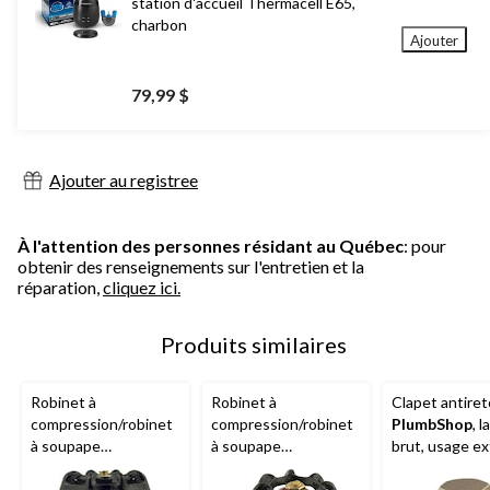
station d'accueil Thermacell E65,
charbon
Ajouter
79,99 $
Ajouter au registree
À l'attention des personnes résidant au Québec
: pour
obtenir des renseignements sur l'entretien et la
réparation,
cliquez ici.
Produits similaires
Robinet à
Robinet à
Clapet antiret
compression/robinet
compression/robinet
PlumbShop
, l
à soupape
à soupape
brut, usage ex
PlumbShop
en laiton
PlumbShop
avec
et intérieur, ta
brut, usage extérieur
drain, tailles variées
variées