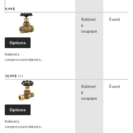
laiton brut avec drain,
usage extérieur et
9,99 $
intérieur, tailles variées
Robinet
Évasé
à
soupape
Options
Robinet à
compression/robinet à
soupape
PlumbShop
en
laiton brut, usage extérieur
et intérieur, tailles variées
10,99 $
Et+
Robinet
Évasé
à
soupape
Options
Robinet à
compression/robinet à
soupape
PlumbShop
avec