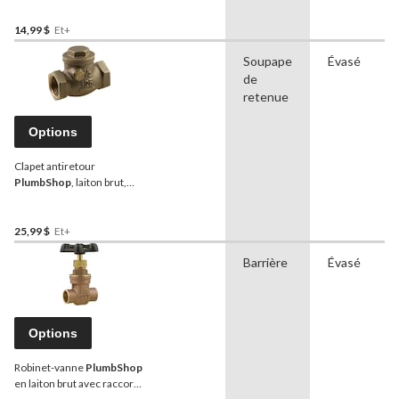
drain, tailles variées
14,99 $
Et+
Soupape
Évasé
de
retenue
Options
Clapet antiretour
PlumbShop
, laiton brut,
usage extérieur et
intérieur, tailles variées
25,99 $
Et+
Barrière
Évasé
Options
Robinet-vanne
PlumbShop
en laiton brut avec raccord