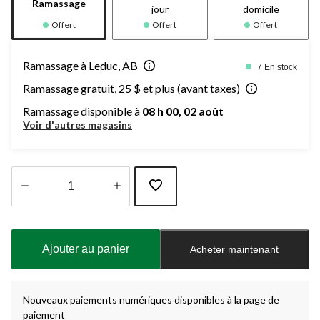
Ramassage
jour
domicile
Offert
Offert
Offert
Ramassage à Leduc, AB
7 En stock
Ramassage gratuit, 25 $ et plus (avant taxes)
Ramassage disponible à
08 h 00, 02 août
Voir d'autres magasins
Quantité
mise
à
Ajouter au panier
Acheter maintenant
jour
à
1
Nouveaux paiements numériques disponibles à la page de
paiement