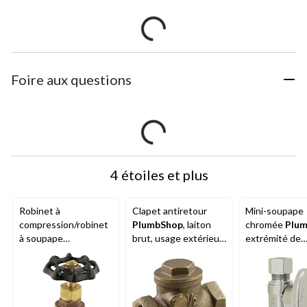
Foire aux questions
4 étoiles et plus
Robinet à
Clapet antiretour
Mini-soupape
compression/robinet
PlumbShop
, laiton
chromée
Plu
à soupape
brut, usage extérieur
extrémité de
PlumbShop
avec
et intérieur, tailles
compression
drain, tailles variées
variées
nominale 1/2 p
extrémité à
compression 3
DE