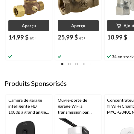
Aperçu
Aperçu
Ajou
14,99 $
25,99 $
10,99 $
et+
et+
34 en stock
Produits Sponsorisés
Caméra de garage
Ouvre-porte de
Concentrateu
intelligente HD
garage WiFi à
fil Wi-Fi Cham
1080p à grand angle
transmission par
MYQ-G0401 
Chamberlain, vision
chaîne de 1/2 HP
pour porte de
nocturne, résistante
Chamberlain
aux intempéries