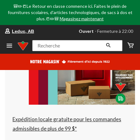
🎒✏️📒Le Retour en classe commence ici. Faites le plein de
fournitures scolaires, d'articles technologiques, de sacs à dos et
plus.📒✏️🎒
Magasinez maintenant
votre
Ouvert
⋅ Fermeture à 22:00
Leduc, AB
magasin
préféré
est
Recherche
Leduc,
AB,
courament
Ouvert,
Fermeture
à
à
22:00
cliquer
pour
changer
Expédition locale gratuite pour les commandes
admissibles de plus de 99 $*