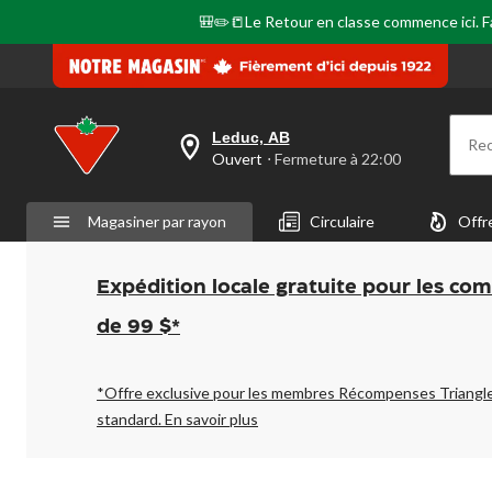
🎒✏️📒Le Retour en classe commence ici. Fai
Leduc, AB
Re
votre
Ouvert
⋅ Fermeture à 22:00
magasin
préféré
est
Magasiner par rayon
Circulaire
Offr
Leduc,
AB,
courament
Ouvert,
Expédition locale gratuite pour les co
Fermeture
à
de 99 $*
à
22:00
cliquer
pour
*Offre exclusive pour les membres Récompenses Triangl
changer
standard.
En savoir plus