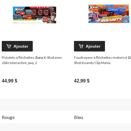
Ajouter
Ajouter
Pistolets à fléchettes
Zuru
X-Shot avec
Foudroyeur à fléchettes motorisé
Z
cible interactive, paq. 2
Shot Insanity Clip Mania
44,99 $
42,99 $
Rouge
Bleu