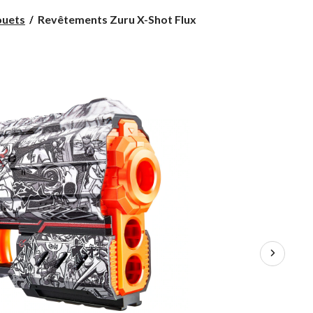
Revêtements
ouets
Revêtements Zuru X-Shot Flux
Zuru
X-
Shot
Flux