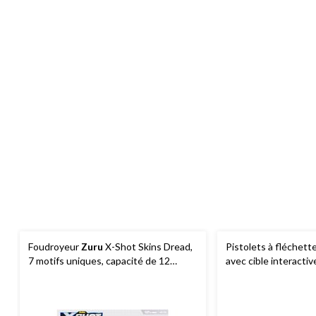
Foudroyeur
Zuru
X-Shot Skins Dread,
Pistolets à fléchett
7 motifs uniques, capacité de 12
avec cible interactiv
fléchettes, 8 ans et plus