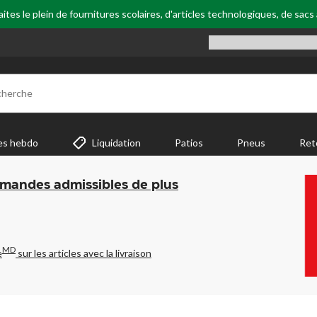
tes le plein de fournitures scolaires, d'articles technologiques, de sacs
cherche
es hebdo
Liquidation
Patios
Pneus
Ret
mmandes admissibles de plus
MD
e
sur les articles avec la livraison