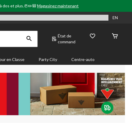
 à dos et plus.📒✏️🎒
Magasinez maintenant
EN
État de
command
our en Classe
Party City
Centre-auto