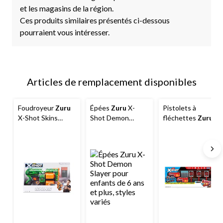
et les magasins de la région.
Ces produits similaires présentés ci-dessous
pourraient vous intéresser.
Articles de remplacement disponibles
Foudroyeur
Zuru
Épées
Zuru
X-
Pistolets à
X-Shot Skins
Shot Demon
fléchettes
Zuru
Dread, 7 motifs
Slayer pour
X-Shot avec cible
uniques, capacité
enfants de 6 ans
interactive, paq. 2
de 12 fléchettes,
et plus, styles
8 ans et plus
variés