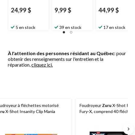
24,99 $
9,99 $
44,99 $
5 en stock
39 en stock
17 en stock
À l'attention des personnes résidant au Québec
: pour
obtenir des renseignements sur l'entretien et la
réparation,
cliquez ici.
udroyeur à fléchettes motorisé
Foudroyeur
Zuru
X-Shot Per
ru
X-Shot Insanity Clip Mania
Fury-X, comprend 40 fléchet