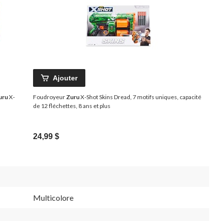
Ajouter
uru
X-
Foudroyeur
Zuru
X-Shot Skins Dread, 7 motifs uniques, capacité
de 12 fléchettes, 8 ans et plus
24,99 $
Multicolore