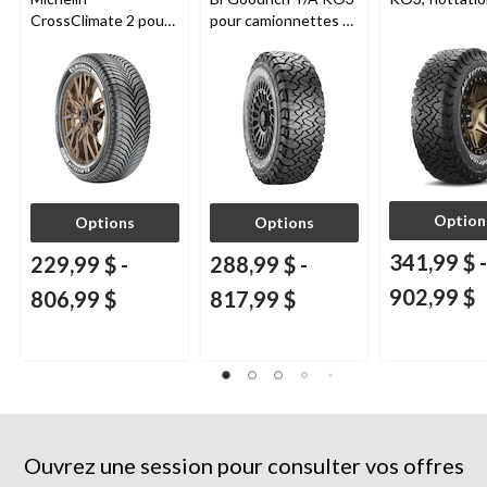
CrossClimate 2 pour
pour camionnettes et
véhicules de tourisme
VUS
et multisegments
Option
Options
Options
341,99 $
-
229,99 $
-
288,99 $
-
902,99 $
806,99 $
817,99 $
Ouvrez une session pour consulter vos offres