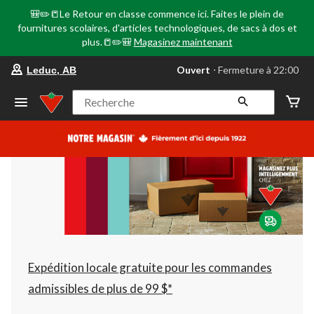
🎒✏️📒Le Retour en classe commence ici. Faites le plein de
fournitures scolaires, d'articles technologiques, de sacs à dos et
plus.📒✏️🎒
Magasinez maintenant
votre
Ouvert
⋅ Fermeture à 22:00
Leduc, AB
magasin
préféré
est
Recherche
Leduc,
AB,
courament
Ouvert,
Fermeture
à
à
22:00
cliquer
pour
changer
Expédition locale gratuite pour les commandes
admissibles de plus de 99 $*