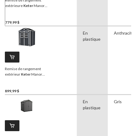
Remise de rangement
extérieure
Keter
Manor
pour meubles de jardin,
tondeuse et vélo, grand,
gris foncé, 6 x 5 pi
779,99 $
En
Anthracite
plastique
Remise de rangement
extérieur
Keter
Manor
avec fenêtre fixe, résine,
gris, 6 x 5 pi
899,99 $
En
Gris
plastique