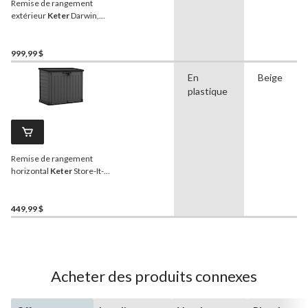
Remise de rangement
extérieur
Keter
Darwin,
gris, 6 x 6 pi
999,99 $
En
Beige
plastique
Remise de rangement
horizontal
Keter
Store-It-
Out, beige et brun, 1 189 L
449,99 $
Acheter des produits connexes