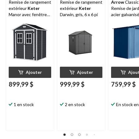
Remise de rangement
Remise de rangement
Arrow
Classic
extérieur
Keter
extérieur
Keter
Remise de jard
Manor avec fenêtre
Darwin, gris, 6 x 6 pi
acier galvanisé
fixe, résine, gris, 6 x 5
gris, 6 x 5 pi
pi
Ajouter
Ajouter
Ajou
899,99 $
999,99 $
759,99 $
1 en stock
2 en stock
En stock en