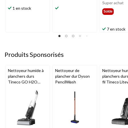
était
Super achat
1 en stock
25,99
Solde
7 en stock
Produits Sponsorisés
Nettoyeur humide à
Nettoyeur de
Nettoyeur hu
planchers durs
plancher dur Dyson
planchers dur
Tineco GO H2O
PencilWash
fil Tineco Lite
HammerHead