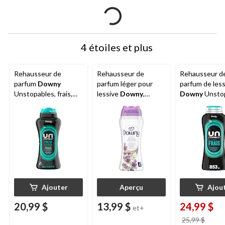
4 étoiles et plus
Rehausseur de
Rehausseur de
Rehausseur d
parfum
Downy
parfum léger pour
parfum de less
Unstopables, frais,
lessive
Downy
,
Downy
Unstop
perles, 680 g
parfums assortis, 422
frais, perles, 
g
Ajouter
Aperçu
Ajou
20,99 $
13,99 $
24,99 $
et+
prix
25,99 $