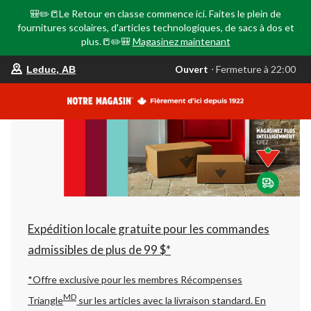
🎒✏️📒Le Retour en classe commence ici. Faites le plein de
fournitures scolaires, d'articles technologiques, de sacs à dos et
plus.📒✏️🎒
Magasinez maintenant
votre
Ouvert
⋅ Fermeture à 22:00
Leduc, AB
magasin
préféré
est
Leduc,
AB,
courament
Ouvert,
Fermeture
à
à
22:00
cliquer
pour
changer
Expédition locale gratuite pour les commandes
admissibles de plus de 99 $*
*Offre exclusive pour les membres Récompenses
MD
Triangle
sur les articles avec la livraison standard.
En