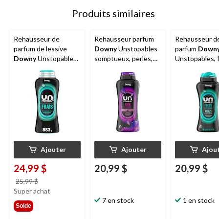
Produits similaires
Rehausseur de
Rehausseur parfum
Rehausseur d
parfum de lessive
Downy
Unstopables
parfum
Down
Downy
Unstopables,
somptueux, perles,
Unstopables, f
frais, perles, 853 g
680 g
perles, 680 g
Ajouter
Ajouter
Ajou
24,99 $
20,99 $
20,99 $
prix
25,99 $
était
Super achat
25,99 $
7 en stock
1 en stock
Solde