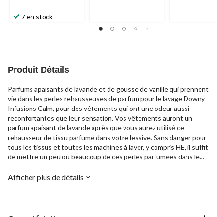
7 en stock
Produit Détails
Parfums apaisants de lavande et de gousse de vanille qui prennent
vie dans les perles rehausseuses de parfum pour le lavage Downy
Infusions Calm, pour des vêtements qui ont une odeur aussi
reconfortantes que leur sensation. Vos vêtements auront un
parfum apaisant de lavande après que vous aurez utilisé ce
rehausseur de tissu parfumé dans votre lessive. Sans danger pour
tous les tissus et toutes les machines à laver, y compris HE, il suffit
de mettre un peu ou beaucoup de ces perles parfumées dans le
capuchon et de verser directement dans le tambour avant
d'ajouter vos vêtements. Pour des arômes encore plus
Afficher plus de détails
saisissantes, essayez l'assouplissant et les feuilles
assouplissantes Calm Scent.