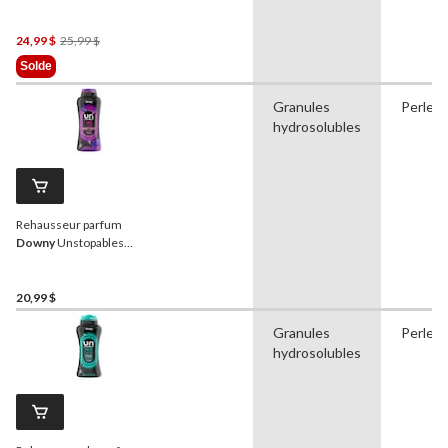
Unstopables, frais, perles,
853 g
Prix
24,99 $
25,99 $
Était
Solde
25,99 $
Granules
Perles
hydrosolubles
Rehausseur parfum
Downy
Unstopables
somptueux, perles, 680 g
20,99 $
Granules
Perles
hydrosolubles