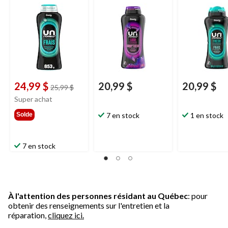
frais, perles, 853 g
680 g
perles, 680 g
24,99 $
20,99 $
20,99 $
prix
25,99 $
était
Super achat
25,99 $
Solde
7 en stock
1 en stock
7 en stock
À l'attention des personnes résidant au Québec
: pour
obtenir des renseignements sur l'entretien et la
réparation,
cliquez ici.