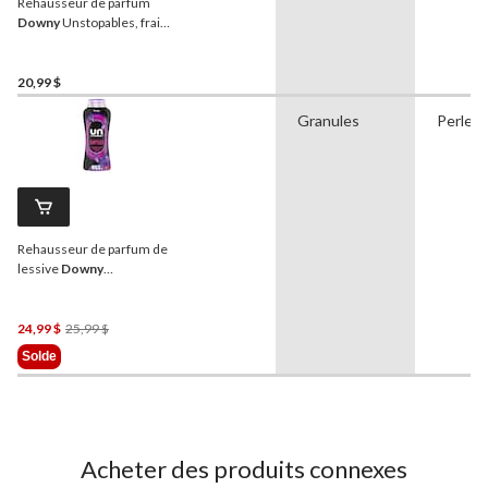
Rehausseur de parfum
Downy
Unstopables, frais,
perles, 680 g
20,99 $
Granules
Perles
Rehausseur de parfum de
lessive
Downy
Unstopables, perles,
somptueux, 853 g
Prix
24,99 $
25,99 $
Était
Solde
25,99 $
Acheter des produits connexes