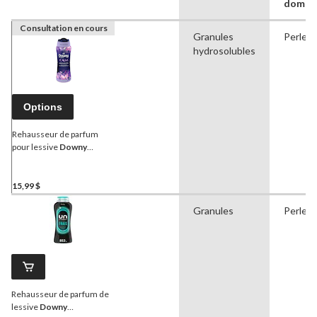
domes
Consultation en cours
Granules
Perles
hydrosolubles
Options
Rehausseur de parfum
pour lessive
Downy
Infusions, Calm, lavande et
gousse de vanille, 515 g
15,99 $
Granules
Perles
Rehausseur de parfum de
lessive
Downy