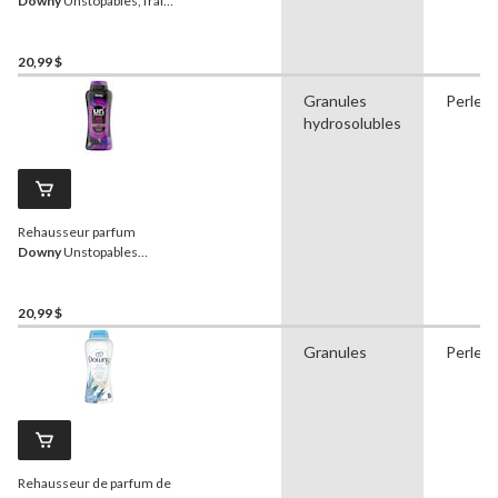
Downy
Unstopables, frais,
perles, 680 g
20,99 $
Granules
Perles
hydrosolubles
Rehausseur parfum
Downy
Unstopables
somptueux, perles, 680 g
20,99 $
Granules
Perles
Rehausseur de parfum de