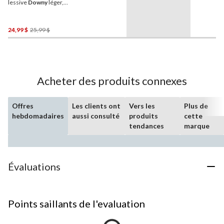
lessive
Downy
léger,
perles, brume océanique,
853 g
Prix
24,99 $
25,99 $
Était
25,99 $
Acheter des produits connexes
Offres
Les clients ont
Vers les
Plus de
hebdomadaires
aussi consulté
produits
cette
tendances
marque
Évaluations
Points saillants de l'evaluation