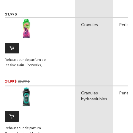
Breeze, 680 g
21,99 $
Granules
Perles
Rehausseur de parfum de
lessive
Gain
Fireworks,
Moonlight Breeze, 853 g
Prix
24,99 $
25,99 $
Était
Granules
Perles
25,99 $
hydrosolubles
Rehausseur de parfum