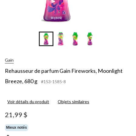
+7
Gain
Rehausseur de parfum Gain Fireworks, Moonlight
Breeze, 680 g
#153-1585-8
Voir détails du produit
Objets similaires
21,99 $
Mieux notés