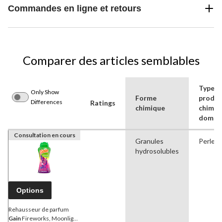
Commandes en ligne et retours
Comparer des articles semblables
Type d
Only Show
Forme
produi
Differences
Ratings
chimique
chimiq
domes
Consultation en cours
Granules
Perles
hydrosolubles
Options
Rehausseur de parfum
Gain
Fireworks, Moonlight