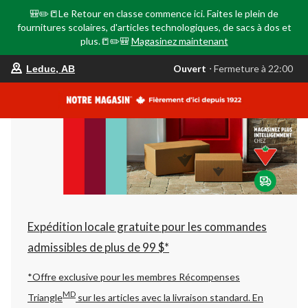
🎒✏️📒Le Retour en classe commence ici. Faites le plein de
fournitures scolaires, d'articles technologiques, de sacs à dos et
plus.📒✏️🎒
Magasinez maintenant
votre
Ouvert
⋅ Fermeture à 22:00
Leduc, AB
magasin
préféré
est
Leduc,
AB,
courament
Ouvert,
Fermeture
à
à
22:00
cliquer
pour
changer
Expédition locale gratuite pour les commandes
admissibles de plus de 99 $*
*Offre exclusive pour les membres Récompenses
MD
Triangle
sur les articles avec la livraison standard.
En