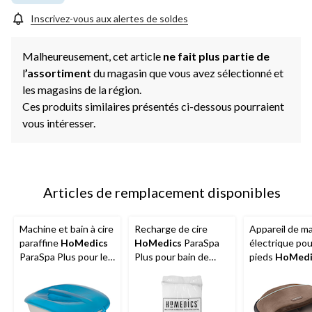
Inscrivez-vous aux alertes de soldes
Malheureusement, cet article
ne fait plus partie de
l
’assortiment
du magasin que vous avez sélectionné et
les magasins de la région.
Ces produits similaires présentés ci-dessous pourraient
vous intéresser.
Articles de remplacement disponibles
Machine et bain à cire
Recharge de cire
Appareil de m
paraffine
HoMedics
HoMedics
ParaSpa
électrique pou
ParaSpa Plus pour les
Plus pour bain de
pieds
HoMedi
mains et les pieds
mains et de pieds
Pro compressi
avec cire de 3 lb et 20
avec 20 doublures, 1
Shiatsu avec c
doublures
lb, paq. 2