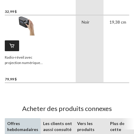
le sommeil
HoMedics
SoundSpa Rejuvenate avec
minuterie d'arrêt
32,99 $
automatique
Noir
19,38 cm
Radio-réveil avec
projection numérique
HoMedics
SoundSpa
Recharged et appareil
sonore avec bruit blanc
79,99 $
Acheter des produits connexes
Offres
Les clients ont
Vers les
Plus de
hebdomadaires
aussi consulté
produits
cette