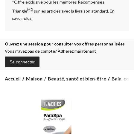
*Offre exclusive pour les membres Récompenses
MD
Triangle
sur les articles avec la livraison standard.
En
savoir plus
Ouvrez une session pour consulter vos offres personnalisées
Vous n’avez pas de compte?
Adhérez maintenant
Se connecter
Accueil
Maison
Beauté, santé et bien-être
Bain, corps