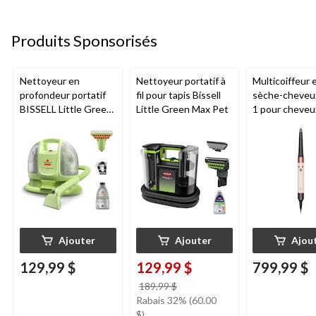
Produits Sponsorisés
Nettoyeur en
Nettoyeur portatif à
Multicoiffeur 
profondeur portatif
fil pour tapis Bissell
sèche-cheveu
BISSELL Little Green
Little Green Max Pet
1 pour cheveux
Mini avec fil pour
et ondulés Dy
tapis et tissus
Airwrap i.d.,
d'ameublement
céramique ros
rose
Ajouter
Ajouter
Ajou
129,99 $
129,99 $
799,99 $
prix
189,99 $
était
Rabais 32% (60.00
189,99 $
$)