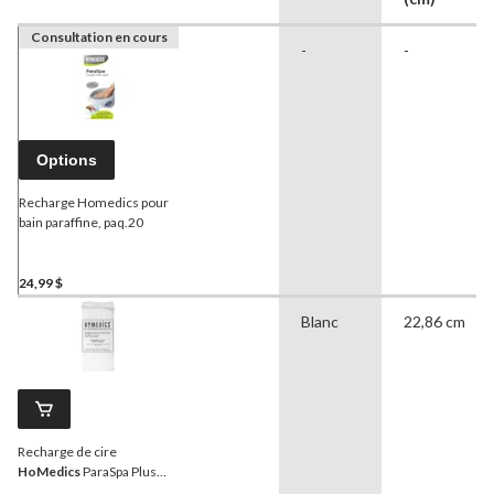
Consultation en cours
-
-
Options
Recharge Homedics pour
bain paraffine, paq.20
24,99 $
Blanc
22,86 cm
Recharge de cire
HoMedics
ParaSpa Plus
pour bain de mains et de