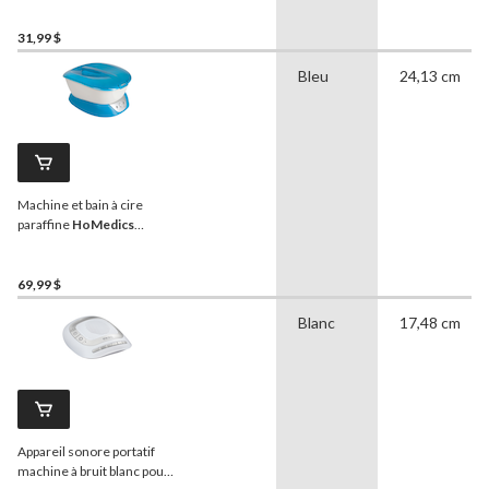
pieds avec 20 doublures, 1
lb, paq. 2
31,99 $
Bleu
24,13 cm
Machine et bain à cire
paraffine
HoMedics
ParaSpa Plus pour les
mains et les pieds avec cire
de 3 lb et 20 doublures
69,99 $
Blanc
17,48 cm
Appareil sonore portatif
machine à bruit blanc pour