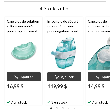
4 étoiles et plus
Capsules de solution
Ensemble de départ
Capsules de
saline concentrée
de solution saline
concentré de
pour irrigation nasale
pour irrigation nasale
solution saline
à l'eucalyptus pour
Navage avec 20
Navage pour
soins nasaux Navage
capsules salines pour
irrigation nasa
SaltPod, paq. 30
le soulagement des
SaltPod Origin
sinus
soins nasaux, 
Ajouter
Ajouter
Ajou
16,99 $
119,99 $
14,99 $
7 en stock
3 en stock
7 en stock