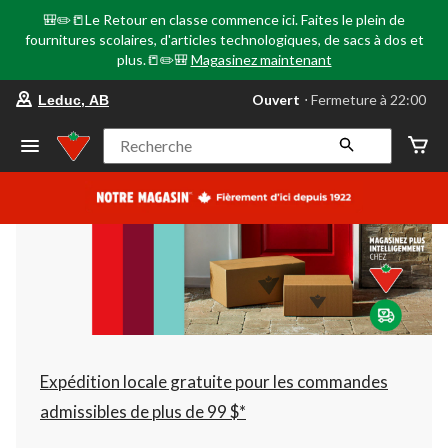
🎒✏️📒Le Retour en classe commence ici. Faites le plein de
fournitures scolaires, d'articles technologiques, de sacs à dos et
plus.📒✏️🎒
Magasinez maintenant
votre
Ouvert
⋅ Fermeture à 22:00
Leduc, AB
magasin
préféré
est
Recherche
Leduc,
AB,
courament
Ouvert,
Fermeture
à
à
22:00
cliquer
pour
changer
Expédition locale gratuite pour les commandes
admissibles de plus de 99 $*