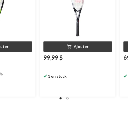
outer
Ajouter
99,99 $
6
0%
1 en stock