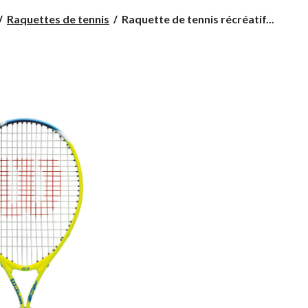
Raquette
Raquettes de tennis
Raquette de tennis récréatif...
de
tennis
récréatif
Wilson
U.S.
Open,
junior,
23
po