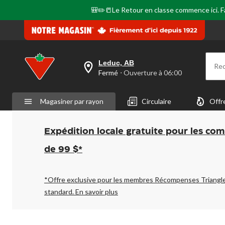
🎒✏️📒Le Retour en classe commence ici. Fai
Leduc, AB
Re
votre
Fermé
⋅ Ouverture à 06:00
magasin
préféré
est
Magasiner par rayon
Circulaire
Offr
Leduc,
AB,
courament
Fermé,
Expédition locale gratuite pour les co
Ouverture
à
de 99 $*
à
06:00
cliquer
pour
*Offre exclusive pour les membres Récompenses Triangl
changer
standard.
En savoir plus