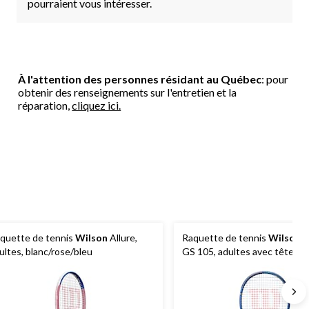
pourraient vous intéresser.
À l'attention des personnes résidant au Québec
: pour
obtenir des renseignements sur l'entretien et la
réparation,
cliquez ici.
quette de tennis
Wilson
Allure,
Raquette de tennis
Wilson
U
ultes, blanc/rose/bleu
GS 105, adultes avec tête
surdimensionnée, bleu marin