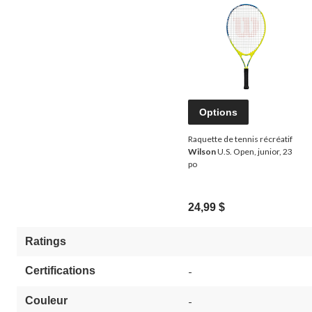
Options
Raquette de tennis récréatif
Wilson
U.S. Open, junior, 23
po
24,99 $
Ratings
Certifications
-
Couleur
-