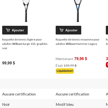
Ajouter
Ajouter
Raquette de tennis légère pour
Raquette de tennis moyenne pour
R
adultes
Wilson
Surge 103, graphite,
adultes
Wilson
Hammer Legacy
A
noir
Maintenant
79,96 $
3
99,99 $
Prix
Était
139,99 $
Était
Liquidation◊
139,99 $
Aucune certification
Aucune certification
A
Noir
Motif bleu
N