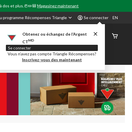
 à dos et plus.📒✏️🎒
Magasinez maintenant
u programme Récompenses Triangle
Se connecter
EN
Obtenez ou échangez de l’Argent
État de
MD
CT
command
Se connecter
Vous n’avez pas compte Triangle Récompenses?
our en Classe
Party City
Centre-auto
Inscrivez-vous des maintenant