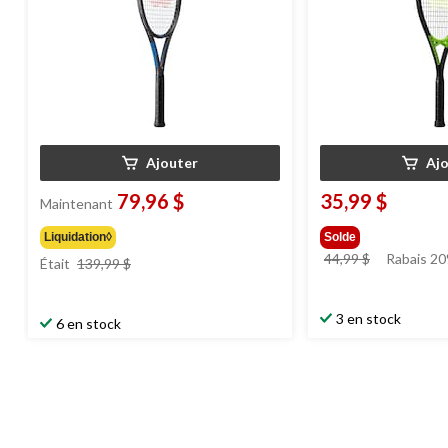
Ajouter
Aj
79,96 $
35,99 $
Maintenant
Liquidation◊
Solde
prix
prix
44,99 $
Rabais 2
Était
139,99 $
était
était
139,99 $
44,99 $
3 en stock
6 en stock