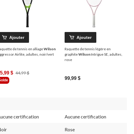
Ajouter
Ajouter
aquette de tennis en alliage
Wilson
Raquette de tennis légère en
ggressor Airlite, adultes, noir/vert
graphite
Wilson
Intrigue SE, adultes,
rose
Prix
5,99 $
44,99 $
99,99 $
Était
Solde
44,99 $
ucune certification
Aucune certification
oir
Rose