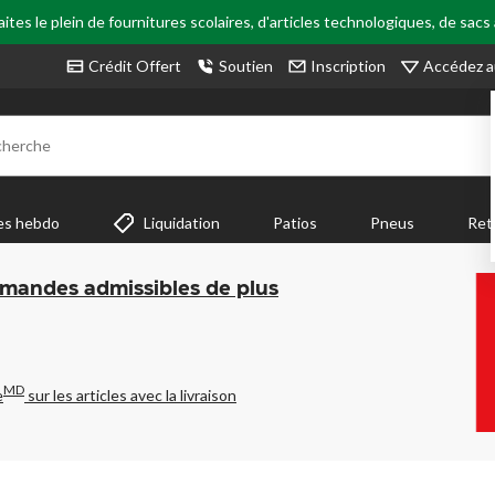
tes le plein de fournitures scolaires, d'articles technologiques, de sacs
Accédez a
Crédit Offert
Soutien
Inscription
cherche
es hebdo
Liquidation
Patios
Pneus
Ret
mmandes admissibles de plus
MD
e
sur les articles avec la livraison