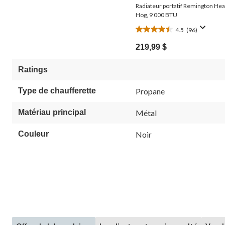
Radiateur portatif Remington Hea
Hog, 9 000 BTU
4.5
(96)
4.5
étoile(s)
219,99 $
sur
5.
Ratings
96
évaluations
Type de chaufferette
Propane
Matériau principal
Métal
Couleur
Noir