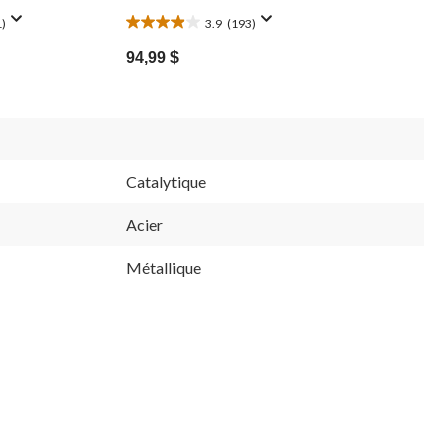
1)
3.9
(193)
3.9
étoile(s)
94,99 $
sur
5.
193
évaluations
Catalytique
Acier
Métallique