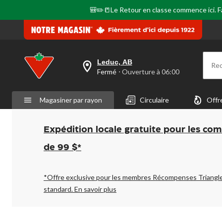
🎒✏️📒Le Retour en classe commence ici. Fai
Leduc, AB
Re
votre
Fermé
⋅ Ouverture à 06:00
magasin
préféré
est
Magasiner par rayon
Circulaire
Offr
Leduc,
AB,
courament
Fermé,
Expédition locale gratuite pour les co
Ouverture
à
de 99 $*
à
06:00
cliquer
pour
*Offre exclusive pour les membres Récompenses Triangl
changer
standard.
En savoir plus