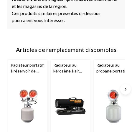
et les magasins de la région.
Ces produits similaires présentés ci-dessous
pourraient vous intéresser.
Articles de remplacement disponibles
Radiateur portatif
Radiateur au
Radiateur au
à réservoir de
kérosène à air
propane portatif
propane
pulsé Remington,
Remington,
Remington, 32
80 000 BTU
bonbonne unique,
000 BTU
16 000 BTU