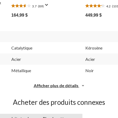
t
3.7
(89)
4.2
(10
3.7
4.2
étoile(s)
étoile(s)
164,99 $
449,99 $
sur
sur
5.
5.
89
101
évaluations
évaluations
Catalytique
Kérosène
Acier
Acier
Métallique
Noir
Afficher plus de détails
Acheter des produits connexes