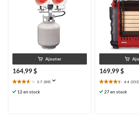
Ajouter
Aj
164,99 $
169,99 $
3.7
(89)
4.4
(353
3.7
4.4
étoile(s)
étoile(s)
12 en stock
27 en stock
sur
sur
5.
5.
89
353
évaluations
évaluations