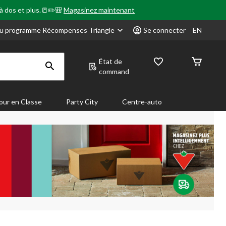
 à dos et plus.📒✏️🎒
Magasinez maintenant
u programme Récompenses Triangle
Se connecter
EN
État de
command
our en Classe
Party City
Centre-auto