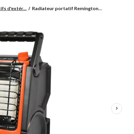
Radiateur
fs d'extér...
Radiateur portatif Remington...
portatif
Remington
Heat
Hog,
9 000 BTU