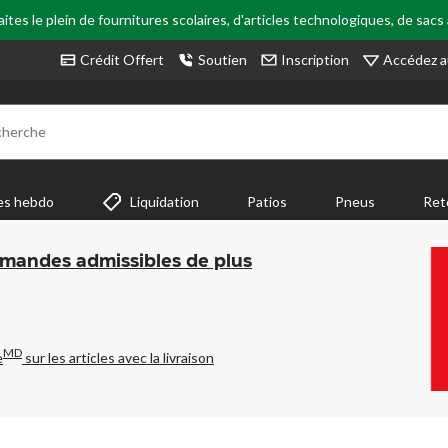
tes le plein de fournitures scolaires, d'articles technologiques, de sacs
Accédez a
Crédit Offert
Soutien
Inscription
cherche
es hebdo
Liquidation
Patios
Pneus
Ret
mmandes admissibles de plus
MD
e
sur les articles avec la livraison