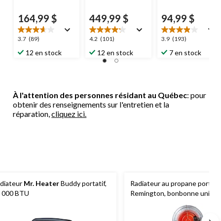
164,99 $
449,99 $
94,99 $
3.7
4.2
3.9
3.7
(89)
4.2
(101)
3.9
(193)
étoile(s)
étoile(s)
étoile(s)
12 en stock
12 en stock
7 en stock
sur
sur
sur
5.
5.
5.
89
101
193
évaluations
évaluations
évaluations
À l'attention des personnes résidant au Québec
: pour
obtenir des renseignements sur l'entretien et la
réparation,
cliquez ici.
diateur
Mr. Heater
Buddy portatif,
Radiateur au propane portati
 000 BTU
Remington, bonbonne unique
BTU