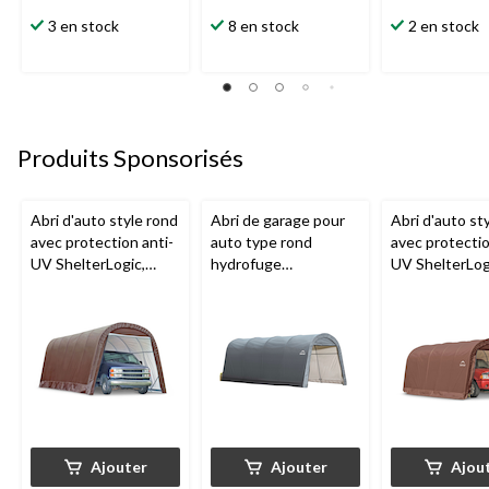
3 en stock
8 en stock
2 en stock
Produits Sponsorisés
Abri d'auto style rond
Abri de garage pour
Abri d'auto st
avec protection anti-
auto type rond
avec protectio
UV ShelterLogic,
hydrofuge
UV ShelterLog
hydrofuge, service
ShelterLogic avec
hydrofuge, se
intense, 12 x 24 x 10
protection anti-UV,
intense, 12 x 2
pi
10 x 20 pi
Ajouter
Ajouter
Ajou