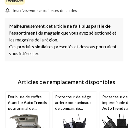
Exclusivité
Inscrivez-vous aux alertes de soldes
Malheureusement, cet article
ne fait plus partie de
l
’assortiment
du magasin que vous avez sélectionné et
les magasins de la région.
Ces produits similaires présentés ci-dessous pourraient
vous intéresser.
Articles de remplacement disponibles
Doublure de coffre
Protecteur de siège
Protecteur de
étanche
AutoTrends
arrière pour animaux
imperméable d
pour animal de
de compagnie
AutoTrends
a
compagnie, noir
AutoTrends
avec
rabats latérau
fenêtre en filet, noir
hamac pour a