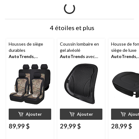
4 étoiles et plus
Housses de siège
Coussin lombaire en
Housse de fo
durables
gel alvéolé
siège de luxe
AutoTrends
,
AutoTrends
avec
AutoTrends
,
camouflage, paq. 3
sangles réglables
similicuir, paq. 
Ajouter
Ajouter
Ajou
89,99 $
29,99 $
28,99 $