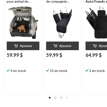
pour animal de
de compagnie
AutoTrends
a
compagnie, noir
AutoTrends
avec
rabats latérau
fenêtre en filet, noir
hamac pour a
Ajouter
Ajouter
Ajou
59,99 $
59,99 $
64,99 $
3 en stock
15 en stock
2 en stock