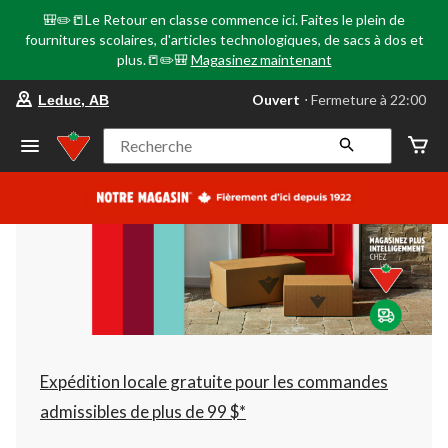
🎒✏️📒Le Retour en classe commence ici. Faites le plein de
fournitures scolaires, d'articles technologiques, de sacs à dos et
plus.📒✏️🎒
Magasinez maintenant
votre
Ouvert
⋅ Fermeture à 22:00
Leduc, AB
magasin
préféré
est
Recherche
Leduc,
AB,
courament
Ouvert,
Fermeture
à
à
22:00
cliquer
pour
changer
Expédition locale gratuite pour les commandes
admissibles de plus de 99 $*